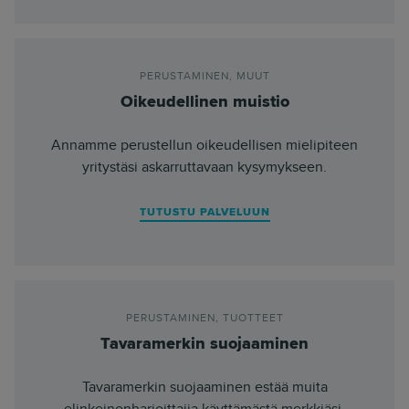
PERUSTAMINEN
,
MUUT
Oikeudellinen muistio
Annamme perustellun oikeudellisen mielipiteen
yritystäsi askarruttavaan kysymykseen.
TUTUSTU PALVELUUN
PERUSTAMINEN
,
TUOTTEET
Tavaramerkin suojaaminen
Tavaramerkin suojaaminen estää muita
elinkeinonharjoittajia käyttämästä merkkiäsi.