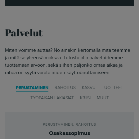
Palvelut
Miten voimme auttaa? No ainakin kertomalla mitä teemme
ja mitä se yleensä maksaa. Tutustu alla palveluidemme
tuottamaan arvoon, sekä siihen paljonko omaa aikaa ja
rahaa on syytä varata niiden käyttöönottamiseen.
PERUSTAMINEN
RAHOITUS
KASVU
TUOTTEET
TYÖPAIKAN LAKIASIAT
KRIISI
MUUT
PERUSTAMINEN
,
RAHOITUS
Osakassopimus