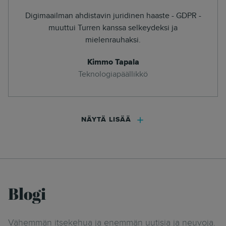
Digimaailman ahdistavin juridinen haaste - GDPR -
muuttui Turren kanssa selkeydeksi ja
mielenrauhaksi.
Kimmo Tapala
Teknologiapäällikkö
NÄYTÄ LISÄÄ
Blogi
Vähemmän itsekehua ja enemmän uutisia ja neuvoja.