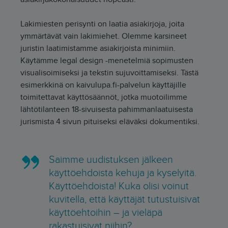
Lakimiesten perisynti on laatia asiakirjoja, joita
ymmärtävät vain lakimiehet. Olemme karsineet
juristin laatimistamme asiakirjoista minimiin.
Käytämme legal design -menetelmiä sopimusten
visualisoimiseksi ja tekstin sujuvoittamiseksi. Tästä
esimerkkinä on kaivulupa.fi-palvelun käyttäjille
toimitettavat käyttösäännöt, jotka muotoilimme
lähtötilanteen 18-sivuisesta pahimmanlaatuisesta
jurismista 4 sivun pituiseksi eläväksi dokumentiksi.
Saimme uudistuksen jälkeen
käyttöehdoista kehuja ja kyselyitä.
Käyttöehdoista! Kuka olisi voinut
kuvitella, että käyttäjät tutustuisivat
käyttöehtoihin – ja vieläpä
rakastuisivat niihin?