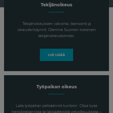
Tekijänoikeus
Tekijänoikeuksien valvonta, lisensointi ja
oikeudenkäynnit. Olemme Suomen kokenein
tekijänoikeustoimisto.
LUE LISÄÄ
Työpaikan oikeus
Laita työpaikan pelisäännöt kuntoon. Olipa kyse
henkilöstöannista tai lakisääteisistä velvollisuuksista –