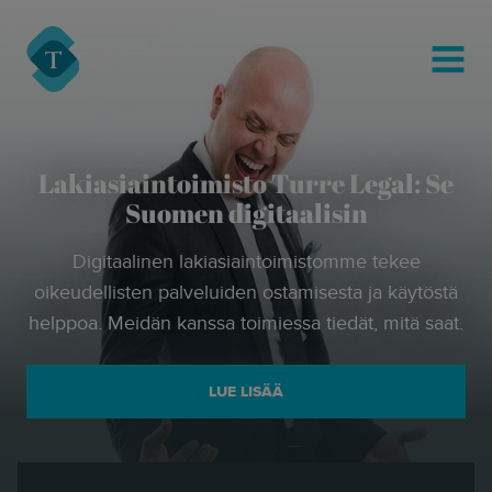
modal-check
Turre Legal
MENU
Lakiasiaintoimisto Turre Legal: Se
Suomen digitaalisin
Digitaalinen lakiasiaintoimistomme tekee
oikeudellisten palveluiden ostamisesta ja käytöstä
helppoa. Meidän kanssa toimiessa tiedät, mitä saat.
LUE LISÄÄ