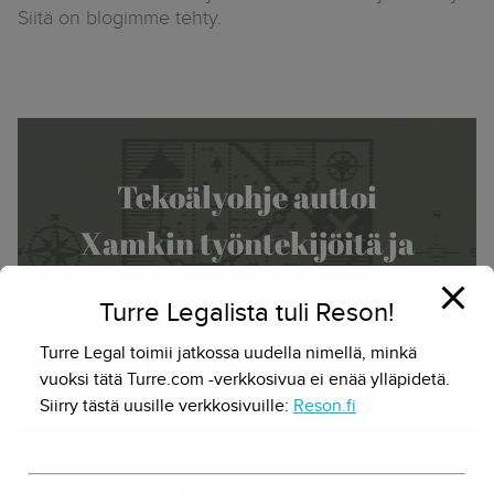
Siitä on blogimme tehty.
Tekoälyohje auttoi
Xamkin työntekijöitä ja
johtoa
Turre Legalista tuli Reson!
22.10.2024 - Herkko Hietanen
Turre Legal toimii jatkossa uudella nimellä, minkä
vuoksi tätä Turre.com -verkkosivua ei enää ylläpidetä.
Siirry tästä uusille verkkosivuille:
Reson.fi
Saako Marimekon