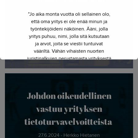
kankaista itse tehtyjä
"Jo aika monta vuotta oli sellainen olo,
että oma yritys ei ole enää minun ja
vaatteita myydä
työntekijöideni näköinen. Ääni, jolla
verkossa?
yritys puhuu, nimi, jolla sitä kutsutaan
ja arvot, joita se viestii tuntuivat
vääriltä. Vähän vihaisten nuorten
13.9.2024 - Herkko Hietanen
juristinalkujen perustamasta yrityksestä
on kasvanut kokenut ja
näkemyksellinen asiantuntijayritys.
Siksi julkaisimme uuden nimen ja
verkkosivun. Out with the old - in with
Johdon oikeudellinen
the new."
vastuu yrityksen
- Herkko Hietanen
tietoturvavelvoitteista
27.6.2024 - Herkko Hietanen