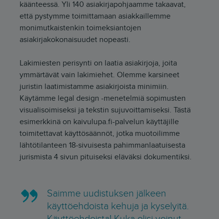
käänteessä. Yli 140 asiakirjapohjaamme takaavat,
että pystymme toimittamaan asiakkaillemme
monimutkaistenkin toimeksiantojen
asiakirjakokonaisuudet nopeasti.
Lakimiesten perisynti on laatia asiakirjoja, joita
ymmärtävät vain lakimiehet. Olemme karsineet
juristin laatimistamme asiakirjoista minimiin.
Käytämme legal design -menetelmiä sopimusten
visualisoimiseksi ja tekstin sujuvoittamiseksi. Tästä
esimerkkinä on kaivulupa.fi-palvelun käyttäjille
toimitettavat käyttösäännöt, jotka muotoilimme
lähtötilanteen 18-sivuisesta pahimmanlaatuisesta
jurismista 4 sivun pituiseksi eläväksi dokumentiksi.
Saimme uudistuksen jälkeen
käyttöehdoista kehuja ja kyselyitä.
Käyttöehdoista! Kuka olisi voinut