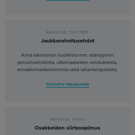
RAHOITUS
,
TUOTTEET
Joukkorahoitusehdot
Anna lakimiehen huolehtia mm. etämyynnin
peruutusehdoista, ulkomaalaisten verotuksesta,
ennakkomarkkinoinnista sekä rahankeräyslaista.
TUTUSTU PALVELUUN
RAHOITUS
,
KASVU
Osakkeiden siirtosopimus