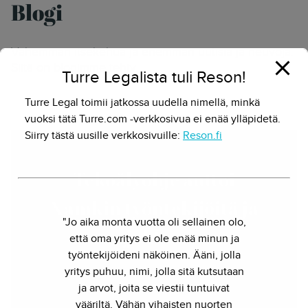
Blogi
Vähemmän itsekehua ja enemmän uutisia ja neuvoja.
Siitä on blogimme tehty.
Turre Legalista tuli Reson!
Turre Legal toimii jatkossa uudella nimellä, minkä
vuoksi tätä Turre.com -verkkosivua ei enää ylläpidetä.
Siirry tästä uusille verkkosivuille:
Reson.fi
Tekoälyohje auttoi
Xamkin työntekijöitä ja
"Jo aika monta vuotta oli sellainen olo,
johtoa
että oma yritys ei ole enää minun ja
työntekijöideni näköinen. Ääni, jolla
22.10.2024 - Herkko Hietanen
yritys puhuu, nimi, jolla sitä kutsutaan
ja arvot, joita se viestii tuntuivat
vääriltä. Vähän vihaisten nuorten