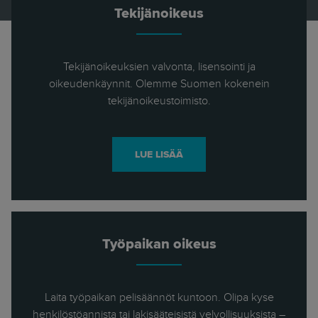
Tekijänoikeus
Tekijänoikeuksien valvonta, lisensointi ja
oikeudenkäynnit. Olemme Suomen kokenein
tekijänoikeustoimisto.
LUE LISÄÄ
Työpaikan oikeus
Laita työpaikan pelisäännöt kuntoon. Olipa kyse
henkilöstöannista tai lakisääteisistä velvollisuuksista –