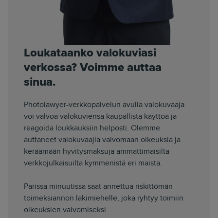
Loukataanko valokuviasi
verkossa? Voimme auttaa
sinua.
Photolawyer-verkkopalvelun avulla valokuvaaja
voi valvoa valokuviensa kaupallista käyttöä ja
reagoida loukkauksiin helposti. Olemme
auttaneet valokuvaajia valvomaan oikeuksia ja
keräämään hyvitysmaksuja ammattimaisilta
verkkojulkaisuilta kymmenistä eri maista.
Parissa minuutissa saat annettua riskittömän
toimeksiannon lakimiehelle, joka ryhtyy toimiin
oikeuksien valvomiseksi.