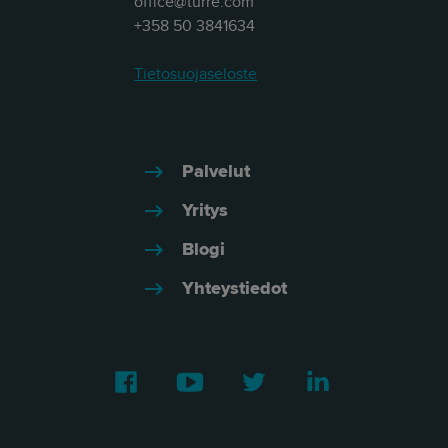
office@turre.com
+358 50 3841634
Tietosuojaseloste
Palvelut
Yritys
Blogi
Yhteystiedot
Facebook
Youtube
Twitter
LinkedIn