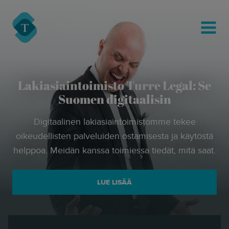
modal-check
Turre Legal
MENU
Lakiasiaintoimisto Turre Legal: Se
Suomen digitaalisin
Digitaalinen lakiasiaintoimistomme tekee
oikeudellisten palveluiden ostamisesta ja käytöstä
helppoa. Meidän kanssa toimiessa tiedät, mitä saat.
LUE LISÄÄ