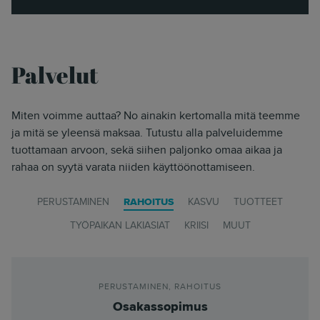
Palvelut
Miten voimme auttaa? No ainakin kertomalla mitä teemme
ja mitä se yleensä maksaa. Tutustu alla palveluidemme
tuottamaan arvoon, sekä siihen paljonko omaa aikaa ja
rahaa on syytä varata niiden käyttöönottamiseen.
PERUSTAMINEN
RAHOITUS
KASVU
TUOTTEET
TYÖPAIKAN LAKIASIAT
KRIISI
MUUT
PERUSTAMINEN
,
RAHOITUS
Osakassopimus