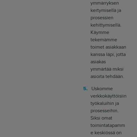
ymmärryksen
kertymisellä ja
prosessien
kehittymisellä.
Käymme
tekemämme
toimet asiakkaan
kanssa läpi, jotta
asiakas
ymmärtää miksi
asioita tehdään.
Uskomme
verkkokäyttöisiin
työkaluihin ja
prosesseihin.
Siksi omat
toimintatapamm
e keskiössä on