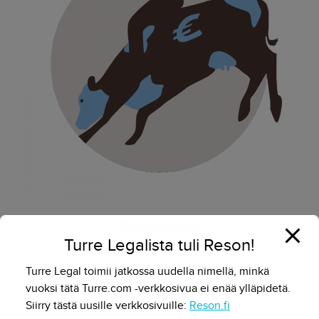
Rahoitus
Turre Legalista tuli Reson!
Kasvu tarvitsee rahaa. Autamme sijoituskierroksien
Turre Legal toimii jatkossa uudella nimellä, minkä
neuvotteluissa, paperitöissä ja laittamaan yrityksen lakiasiat
vuoksi tätä Turre.com -verkkosivua ei enää ylläpidetä.
kuntoon niitä varten.
Siirry tästä uusille verkkosivuille:
Reson.fi