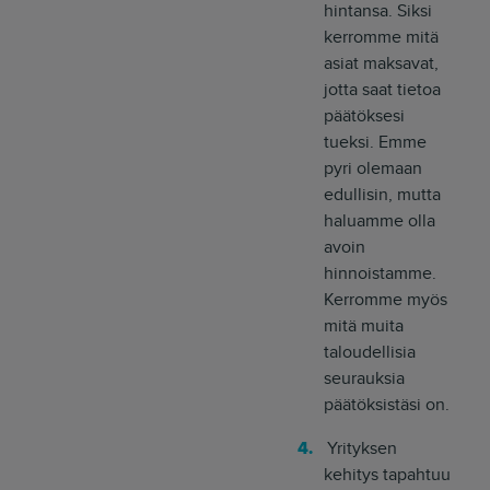
hintansa. Siksi
kerromme mitä
asiat maksavat,
jotta saat tietoa
päätöksesi
tueksi. Emme
pyri olemaan
edullisin, mutta
haluamme olla
avoin
hinnoistamme.
Kerromme myös
mitä muita
taloudellisia
seurauksia
päätöksistäsi on.
Yrityksen
kehitys tapahtuu