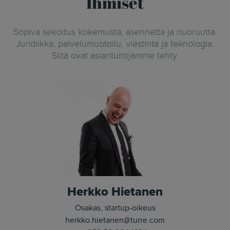
Ihmiset
Sopiva sekoitus kokemusta, asennetta ja nuoruutta.
Juridiikka, palvelumuotoilu, viestintä ja teknologia.
Siitä ovat asiantuntijamme tehty.
Herkko Hietanen
Osakas, startup-oikeus
herkko.hietanen@turre.com