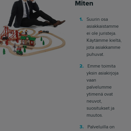
Miten
Suurin osa
asiakkaistamme
ei ole juristeja.
Käytämme kieltä,
jota asiakkamme
puhuvat.
Emme toimita
yksin asiakirjoja
vaan
palvelumme
ytimenä ovat
neuvot,
suositukset ja
muutos.
Palveluilla on