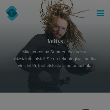
modal-check
Turre Legal
MENU
Yritys
Mitä tarkoittaa Suomen digitaalisin
lakiasiaintoimisto? Se on teknologiaa, mediaa,
viestintää, tuotteistusta ja automaatiota.