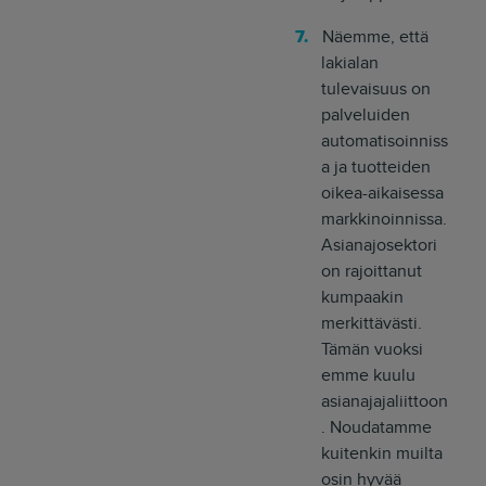
Näemme, että
lakialan
tulevaisuus on
palveluiden
automatisoinniss
a ja tuotteiden
oikea-aikaisessa
markkinoinnissa.
Asianajosektori
on rajoittanut
kumpaakin
merkittävästi.
Tämän vuoksi
emme kuulu
asianajajaliittoon
. Noudatamme
kuitenkin muilta
osin hyvää