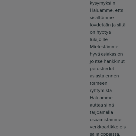
kysymyksiin.
Haluamme, että
sisältömme
löydetään ja siitä
on hyötyä
lukijoille.
Mielestämme
hyvä asiakas on
jo itse hankkinut
perustiedot
asiasta ennen
toimeen
ryhtymistä.
Haluamme
auttaa siinä
tarjoamalla
osaamistamme
verkkoartikkeleis
sa ja oppaissa.