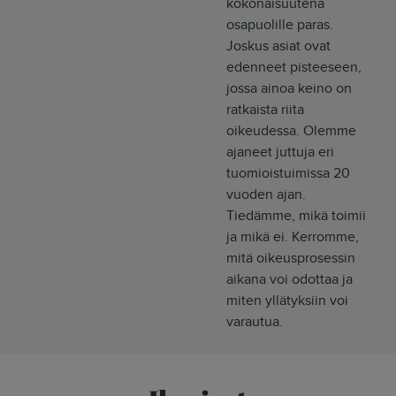
kokonaisuutena
osapuolille paras.
Joskus asiat ovat
edenneet pisteeseen,
jossa ainoa keino on
ratkaista riita
oikeudessa. Olemme
ajaneet juttuja eri
tuomioistuimissa 20
vuoden ajan.
Tiedämme, mikä toimii
ja mikä ei. Kerromme,
mitä oikeusprosessin
aikana voi odottaa ja
miten yllätyksiin voi
varautua.