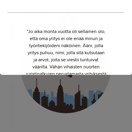
"Jo aika monta vuotta oli sellainen olo,
että oma yritys ei ole enää minun ja
työntekijöideni näköinen. Ääni, jolla
yritys puhuu, nimi, jolla sitä kutsutaan
ja arvot, joita se viestii tuntuivat
vääriltä. Vähän vihaisten nuorten
juristinalkujen perustamasta yrityksestä
on kasvanut kokenut ja
näkemyksellinen asiantuntijayritys.
Siksi julkaisimme uuden nimen ja
verkkosivun. Out with the old - in with
the new."
- Herkko Hietanen