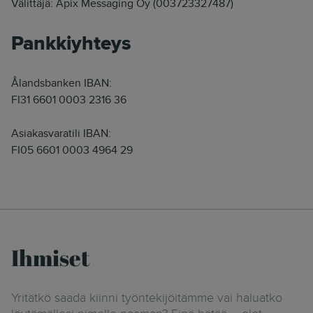
Välittäjä: Apix Messaging Oy (003723327487)
Pankkiyhteys
Ålandsbanken IBAN:
FI31 6601 0003 2316 36
Asiakasvaratili IBAN:
FI05 6601 0003 4964 29
Ihmiset
Yritätkö saada kiinni työntekijöitämme vai haluatko