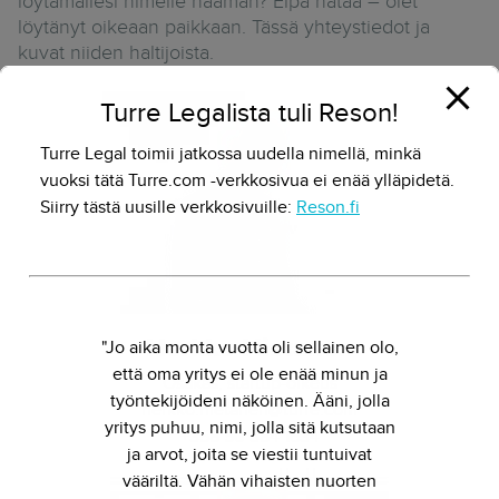
löytämällesi nimelle naaman? Eipä hätää – olet
löytänyt oikeaan paikkaan. Tässä yhteystiedot ja
kuvat niiden haltijoista.
Turre Legalista tuli Reson!
Turre Legal toimii jatkossa uudella nimellä, minkä
vuoksi tätä Turre.com -verkkosivua ei enää ylläpidetä.
Siirry tästä uusille verkkosivuille:
Reson.fi
Herkko Hietanen
"Jo aika monta vuotta oli sellainen olo,
että oma yritys ei ole enää minun ja
Osakas, startup-oikeus
työntekijöideni näköinen. Ääni, jolla
herkko.hietanen@turre.com
yritys puhuu, nimi, jolla sitä kutsutaan
+358 50 384 1634
ja arvot, joita se viestii tuntuivat
vääriltä. Vähän vihaisten nuorten