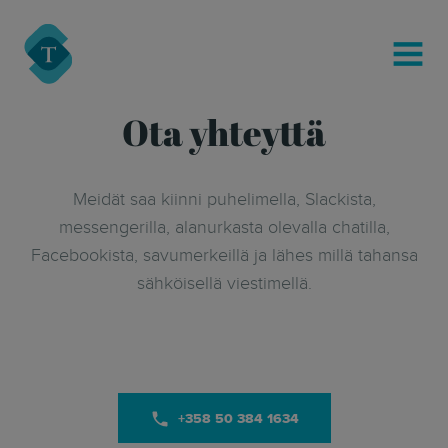
modal-check
Turre Legal
MENU
Ota yhteyttä
Meidät saa kiinni puhelimella, Slackista,
messengerilla, alanurkasta olevalla chatilla,
Facebookista, savumerkeillä ja lähes millä tahansa
sähköisellä viestimellä.
+358 50 384 1634