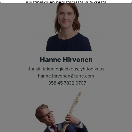
juristinalkujen perustamasta yrityksestä
on kasvanut kokenut ja
näkemyksellinen asiantuntijayritys.
Siksi julkaisimme uuden nimen ja
verkkosivun. Out with the old - in with
the new."
- Herkko Hietanen
Hanne Hirvonen
Juristi, teknologiaoikeus, yhtiöoikeus
hanne.hirvonen@turre.com
+358 45 7832 0707