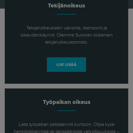
Tekijänoikeus
Tekijänoikeuksien valvonta, lisensointi ja
oikeudenkäynnit. Olemme Suomen kokenein
tekijänoikeustoimisto.
LUE LISÄÄ
Työpaikan oikeus
Laita työpaikan pelisäännöt kuntoon. Olipa kyse
henkilöstöannista tai lakisääteisistä velvollisuuksista –