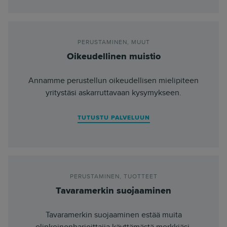
PERUSTAMINEN
,
MUUT
Oikeudellinen muistio
Annamme perustellun oikeudellisen mielipiteen
yritystäsi askarruttavaan kysymykseen.
TUTUSTU PALVELUUN
PERUSTAMINEN
,
TUOTTEET
Tavaramerkin suojaaminen
Tavaramerkin suojaaminen estää muita
elinkeinonharjoittajia käyttämästä merkkiäsi.