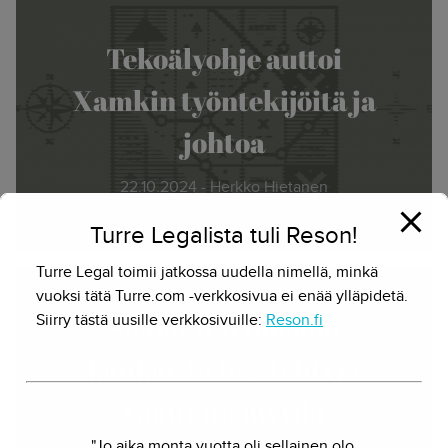
Tekoälyohje auttoi
Xamkin työntekijöitä ja
johtoa
22.10.2024 - Herkko Hietanen
Turre Legalista tuli Reson!
Turre Legal toimii jatkossa uudella nimellä, minkä
vuoksi tätä Turre.com -verkkosivua ei enää ylläpidetä.
Saako Marimekon
Siirry tästä uusille verkkosivuille:
Reson.fi
kankaista itse tehtyjä
vaatteita myydä
"Jo aika monta vuotta oli sellainen olo,