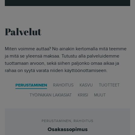
Palvelut
Miten voimme auttaa? No ainakin kertomalla mitä teemme
ja mitä se yleensä maksaa. Tutustu alla palveluidemme
tuottamaan arvoon, sekä siihen paljonko omaa aikaa ja
rahaa on syytä varata niiden käyttöönottamiseen.
PERUSTAMINEN
RAHOITUS
KASVU
TUOTTEET
TYÖPAIKAN LAKIASIAT
KRIISI
MUUT
PERUSTAMINEN
,
RAHOITUS
Osakassopimus