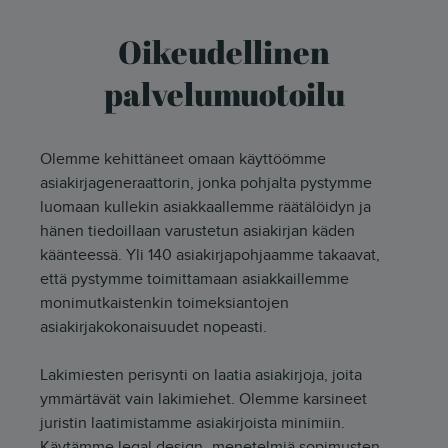
Oikeudellinen
palvelumuotoilu
Olemme kehittäneet omaan käyttöömme
asiakirjageneraattorin, jonka pohjalta pystymme
luomaan kullekin asiakkaallemme räätälöidyn ja
hänen tiedoillaan varustetun asiakirjan käden
käänteessä. Yli 140 asiakirjapohjaamme takaavat,
että pystymme toimittamaan asiakkaillemme
monimutkaistenkin toimeksiantojen
asiakirjakokonaisuudet nopeasti.
Lakimiesten perisynti on laatia asiakirjoja, joita
ymmärtävät vain lakimiehet. Olemme karsineet
juristin laatimistamme asiakirjoista minimiin.
Käytämme legal design -menetelmiä sopimusten