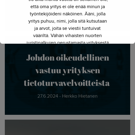
verkossa?
että oma yritys ei ole enää minun ja
työntekijöideni näköinen. Ääni, jolla
13.9.2024 - Herkko Hietanen
yritys puhuu, nimi, jolla sitä kutsutaan
ja arvot, joita se viestii tuntuivat
vääriltä. Vähän vihaisten nuorten
juristinalkujen perustamasta yrityksestä
on kasvanut kokenut ja
Johdon oikeudellinen
näkemyksellinen asiantuntijayritys.
Siksi julkaisimme uuden nimen ja
vastuu yrityksen
verkkosivun. Out with the old - in with
the new."
tietoturvavelvoitteista
- Herkko Hietanen
27.6.2024 - Herkko Hietanen