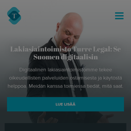
modal-check
Turre Legal
MENU
Lakiasiaintoimisto Turre Legal: Se
Suomen digitaalisin
Digitaalinen lakiasiaintoimistomme tekee
oikeudellisten palveluiden ostamisesta ja käytöstä
helppoa. Meidän kanssa toimiessa tiedät, mitä saat.
LUE LISÄÄ