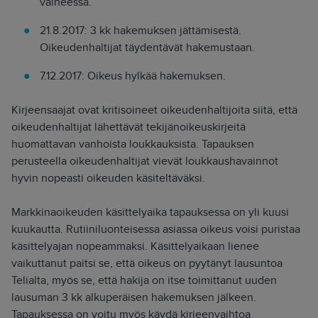
vaiheessa.
21.8.2017: 3 kk hakemuksen jättämisestä.
Oikeudenhaltijat täydentävät hakemustaan.
7.12.2017: Oikeus hylkää hakemuksen.
Kirjeensaajat ovat kritisoineet oikeudenhaltijoita siitä, että
oikeudenhaltijat lähettävät tekijänoikeuskirjeitä
huomattavan vanhoista loukkauksista. Tapauksen
perusteella oikeudenhaltijat vievät loukkaushavainnot
hyvin nopeasti oikeuden käsiteltäväksi.
Markkinaoikeuden käsittelyaika tapauksessa on yli kuusi
kuukautta. Rutiiniluonteisessa asiassa oikeus voisi puristaa
käsittelyajan nopeammaksi. Käsittelyaikaan lienee
vaikuttanut paitsi se, että oikeus on pyytänyt lausuntoa
Telialta, myös se, että hakija on itse toimittanut uuden
lausuman 3 kk alkuperäisen hakemuksen jälkeen.
Tapauksessa on voitu myös käydä kirjeenvaihtoa