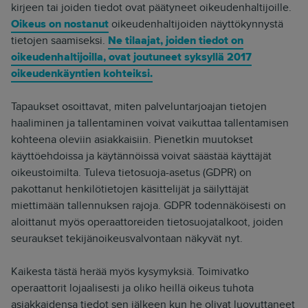
kirjeen tai joiden tiedot ovat päätyneet oikeudenhaltijoille.
Oikeus on nostanut
oikeudenhaltijoiden näyttökynnystä
tietojen saamiseksi.
Ne tilaajat, joiden tiedot on
oikeudenhaltijoilla, ovat joutuneet syksyllä 2017
oikeudenkäyntien kohteiksi.
Tapaukset osoittavat, miten palveluntarjoajan tietojen
haaliminen ja tallentaminen voivat vaikuttaa tallentamisen
kohteena oleviin asiakkaisiin. Pienetkin muutokset
käyttöehdoissa ja käytännöissä voivat säästää käyttäjät
oikeustoimilta. Tuleva tietosuoja-asetus (GDPR) on
pakottanut henkilötietojen käsittelijät ja säilyttäjät
miettimään tallennuksen rajoja. GDPR todennäköisesti on
aloittanut myös operaattoreiden tietosuojatalkoot, joiden
seuraukset tekijänoikeusvalvontaan näkyvät nyt.
Kaikesta tästä herää myös kysymyksiä. Toimivatko
operaattorit lojaalisesti ja oliko heillä oikeus tuhota
asiakkaidensa tiedot sen jälkeen kun he olivat luovuttaneet