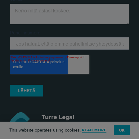
Turre Legal
Annankatu 16 B 27
This website operates using cookies.
READ MORE
OK
00120 Helsinki