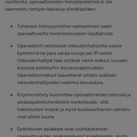
osoitteista, operaattoreiden tietojärjestelmiä ei ole
rakennettu tietojen kaivelua silmälläpitäen.
Tuhansiin tietopyyntöihin vastaaminen vaatii
operaattoreilta henkilöresurssien käyttämistä.
Operaattorit veloittavat oikeudenhaltijoilta useita
kymmeniä tai jopa satoja euroja per IP-osoite.
Oikeudenhaltijat taas siirtävät nämä maksut suoraan
kirjeissä esitettyihin korvausvaatimuksiin.
Operaattorimaksut kasvattavat omalta osaltaan
oikeudenhaltijoiden vaatimia korvauksia.
Kirjemenettely kuormittaa operaattoreiden teknisiä ja
asiakaspalveluhenkilöitä merkittävästi, sillä
hakemusten määrät ja myös kuukausittainen vaihtelu
ovat olleet suuria.
Epätietoiset asiakkaat ovat ruuhkauttaneet
operaattoreiden asiakaspalvelut kysellessään, mistä