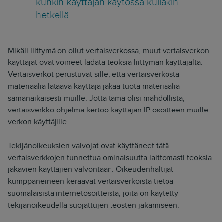
kunkin käyttäjän käytössä kullakin
hetkellä.
Mikäli liittymä on ollut vertaisverkossa, muut vertaisverkon
käyttäjät ovat voineet ladata teoksia liittymän käyttäjältä.
Vertaisverkot perustuvat sille, että vertaisverkosta
materiaalia lataava käyttäjä jakaa tuota materiaalia
samanaikaisesti muille. Jotta tämä olisi mahdollista,
vertaisverkko-ohjelma kertoo käyttäjän IP-osoitteen muille
verkon käyttäjille.
Tekijänoikeuksien valvojat ovat käyttäneet tätä
vertaisverkkojen tunnettua ominaisuutta laittomasti teoksia
jakavien käyttäjien valvontaan. Oikeudenhaltijat
kumppaneineen keräävät vertaisverkoista tietoa
suomalaisista internetosoitteista, joita on käytetty
tekijänoikeudella suojattujen teosten jakamiseen.