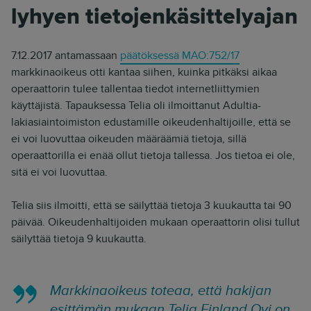
lyhyen tietojenkäsittelyajan
7.12.2017 antamassaan
päätöksessä MAO:752/17
markkinaoikeus otti kantaa siihen, kuinka pitkäksi aikaa
operaattorin tulee tallentaa tiedot internetliittymien
käyttäjistä. Tapauksessa Telia oli ilmoittanut Adultia-
lakiasiaintoimiston edustamille oikeudenhaltijoille, että se
ei voi luovuttaa oikeuden määräämiä tietoja, sillä
operaattorilla ei enää ollut tietoja tallessa. Jos tietoa ei ole,
sitä ei voi luovuttaa.
Telia siis ilmoitti, että se säilyttää tietoja 3 kuukautta tai 90
päivää. Oikeudenhaltijoiden mukaan operaattorin olisi tullut
säilyttää tietoja 9 kuukautta.
Markkinaoikeus toteaa, että hakijan
esittämän mukaan Telia Finland Oyj on