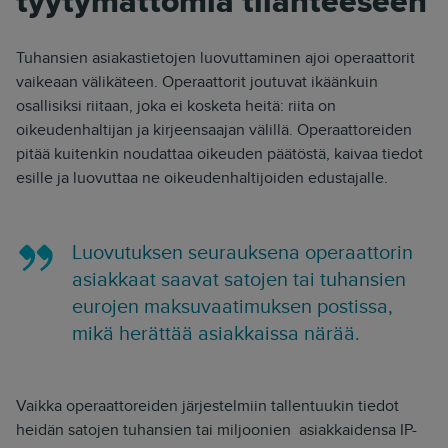
tyytymättömiä tilanteeseen
Tuhansien asiakastietojen luovuttaminen ajoi operaattorit
vaikeaan välikäteen. Operaattorit joutuvat ikäänkuin
osallisiksi riitaan, joka ei kosketa heitä: riita on
oikeudenhaltijan ja kirjeensaajan välillä. Operaattoreiden
pitää kuitenkin noudattaa oikeuden päätöstä, kaivaa tiedot
esille ja luovuttaa ne oikeudenhaltijoiden edustajalle.
Luovutuksen seurauksena operaattorin
asiakkaat saavat satojen tai tuhansien
eurojen maksuvaatimuksen postissa,
mikä herättää asiakkaissa närää.
Vaikka operaattoreiden järjestelmiin tallentuukin tiedot
heidän satojen tuhansien tai miljoonien asiakkaidensa IP-