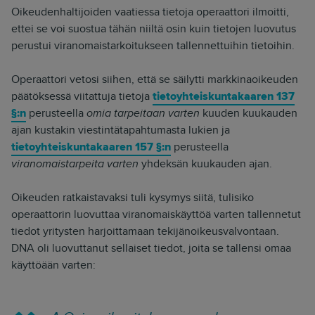
Oikeudenhaltijoiden vaatiessa tietoja operaattori ilmoitti,
ettei se voi suostua tähän niiltä osin kuin tietojen luovutus
perustui viranomaistarkoitukseen tallennettuihin tietoihin.
Operaattori vetosi siihen, että se säilytti markkinaoikeuden
päätöksessä viitattuja tietoja
tietoyhteiskuntakaaren 137
§:n
perusteella
omia tarpeitaan varten
kuuden kuukauden
ajan kustakin viestintätapahtumasta lukien ja
tietoyhteiskuntakaaren 157 §:n
perusteella
viranomaistarpeita varten
yhdeksän kuukauden ajan.
Oikeuden ratkaistavaksi tuli kysymys siitä, tulisiko
operaattorin luovuttaa viranomaiskäyttöä varten tallennetut
tiedot yritysten harjoittamaan tekijänoikeusvalvontaan.
DNA oli luovuttanut sellaiset tiedot, joita se tallensi omaa
käyttöään varten: