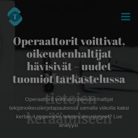
modal-check
Turre Legal
MENU
Operaattorit voittivat,
oikeudenhaltijat
hävisivät – uudet
tuomiot tarkastelussa
Operaattorit voittivat oikeudenhaltijat
tekijänoikeuskirjetapauksissa samalla viikolla kaksi
kertaa. Loppuvatko tekijänoikeuskirjeet? Lue
analyysi.