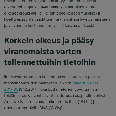
tekijänoikeuden valvontaan liittyy. Todennäköisesti
oikeudenhaltijat siirtävät nämä kustannukset suoraan
oikeudenloukkaajille. Tällöin epäoikeudenmukaiseksi
koettu epäsuhta vaadittujen tekijänoikeushyvitysmaksujen
ja valvonnan kustannusten välillä kasvaa entisestään.
Korkein oikeus ja pääsy
viranomaista varten
tallennettuihin tietoihin
Ilmeisesti sattumalta korkein oikeus antoi vain päivän
markkinaoikeuden päätöksen jälkeen
ratkaisun KKO
2017:85
(8.12.2017), joka koski tietojen luovuttamista
tekijänoikeusvalvontaa varten. Jutussa osapuolina olivat
Adultia Oy:n edustamat oikeudenhaltijat (“B Ltd”) ja
operaattoripuolella DNA (“A Oyj”).