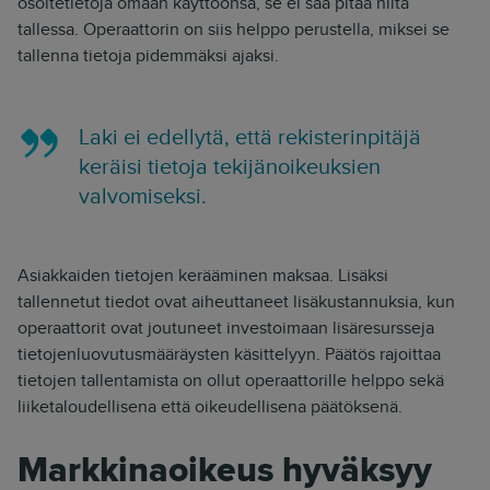
osoitetietoja omaan käyttöönsä, se ei saa pitää niitä
tallessa. Operaattorin on siis helppo perustella, miksei se
tallenna tietoja pidemmäksi ajaksi.
Laki ei edellytä, että rekisterinpitäjä
keräisi tietoja tekijänoikeuksien
valvomiseksi.
Asiakkaiden tietojen kerääminen maksaa. Lisäksi
tallennetut tiedot ovat aiheuttaneet lisäkustannuksia, kun
operaattorit ovat joutuneet investoimaan lisäresursseja
tietojenluovutusmääräysten käsittelyyn.
Päätös rajoittaa
tietojen tallentamista on ollut operaattorille helppo sekä
liiketaloudellisena että oikeudellisena päätöksenä.
Markkinaoikeus hyväksyy