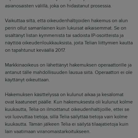
asianosaisten välillä, joka on hidastanut prosessia.
Vaikuttaa siltä, että oikeudenhaltijoiden hakemus on alun
perin ollut samanlainen kuin lukuisat aikaisemmat. Se on
sisältänyt listan kymmenistä tai sadoista IP-osoitteista ja
näyttöä oikeudenloukkauksista, joita Telian liittymien kautta
on tapahtunut keväällä 2017.
Markkinaoikeus on lähettänyt hakemuksen operaattorille ja
antanut tälle mahdollisuuden lausua siitä. Operaattori ei ole
käyttänyt oikeuttaan.
Hakemuksen käsittelyssä on kulunut aikaa ja kesälomat
ovat kaatuneet päälle. Kun hakemuksesta oli kulunut kolme
kuukautta, Telia on ilmoittanut oikeudenhaltijoille, ettei se
voi luovuttaa tietoja, sillä Telia säilyttää tietoja vain kolme
kuukautta. Tämän jälkeen Telia ei säilytä tilaajatietoja kuin
lain vaatimaan viranomaistarkoitukseen.