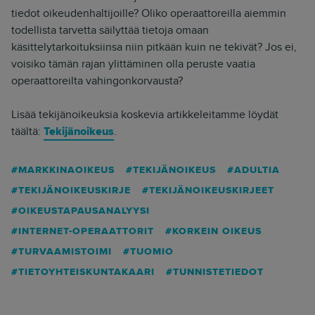
tiedot oikeudenhaltijoille? Oliko operaattoreilla aiemmin
todellista tarvetta säilyttää tietoja omaan
käsittelytarkoituksiinsa niin pitkään kuin ne tekivät? Jos ei,
voisiko tämän rajan ylittäminen olla peruste vaatia
operaattoreilta vahingonkorvausta?
Lisää tekijänoikeuksia koskevia artikkeleitamme löydät
täältä:
Tekijänoikeus
.
MARKKINAOIKEUS
TEKIJÄNOIKEUS
ADULTIA
TEKIJÄNOIKEUSKIRJE
TEKIJÄNOIKEUSKIRJEET
OIKEUSTAPAUSANALYYSI
INTERNET-OPERAATTORIT
KORKEIN OIKEUS
TURVAAMISTOIMI
TUOMIO
TIETOYHTEISKUNTAKAARI
TUNNISTETIEDOT