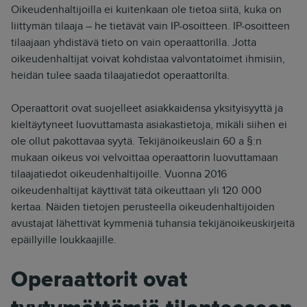
Oikeudenhaltijoilla ei kuitenkaan ole tietoa siitä, kuka on
liittymän tilaaja – he tietävät vain IP-osoitteen. IP-osoitteen
tilaajaan yhdistävä tieto on vain operaattorilla. Jotta
oikeudenhaltijat voivat kohdistaa valvontatoimet ihmisiin,
heidän tulee saada tilaajatiedot operaattorilta.
Operaattorit ovat suojelleet asiakkaidensa yksityisyyttä ja
kieltäytyneet luovuttamasta asiakastietoja, mikäli siihen ei
ole ollut pakottavaa syytä. Tekijänoikeuslain 60 a §:n
mukaan oikeus voi velvoittaa operaattorin luovuttamaan
tilaajatiedot oikeudenhaltijoille. Vuonna 2016
oikeudenhaltijat käyttivät tätä oikeuttaan yli 120 000
kertaa. Näiden tietojen perusteella oikeudenhaltijoiden
avustajat lähettivät kymmeniä tuhansia tekijänoikeuskirjeitä
epäillyille loukkaajille.
Operaattorit ovat