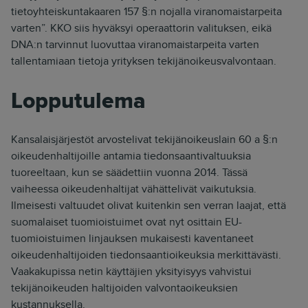
tietoyhteiskuntakaaren 157 §:n nojalla viranomaistarpeita
varten”.
KKO siis hyväksyi operaattorin valituksen, eikä
DNA:n tarvinnut luovuttaa viranomaistarpeita varten
tallentamiaan tietoja yrityksen tekijänoikeusvalvontaan.
Lopputulema
Kansalaisjärjestöt arvostelivat tekijänoikeuslain 60 a §:n
oikeudenhaltijoille antamia tiedonsaantivaltuuksia
tuoreeltaan, kun se säädettiin vuonna 2014. Tässä
vaiheessa oikeudenhaltijat vähättelivät vaikutuksia.
Ilmeisesti valtuudet olivat kuitenkin sen verran laajat, että
suomalaiset tuomioistuimet ovat nyt osittain EU-
tuomioistuimen linjauksen mukaisesti kaventaneet
oikeudenhaltijoiden tiedonsaantioikeuksia merkittävästi.
Vaakakupissa netin käyttäjien yksityisyys vahvistui
tekijänoikeuden haltijoiden valvontaoikeuksien
kustannuksella.