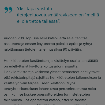
Yksi tapa vastata
tietojenluovutusmääräykseen on “meillä
ei ole tietoa tallessa”.
Vuoden 2016 lopussa Telia katsoi, että se ei tarvitse
osoitetietoja omaan käyttöönsä pitkäksi ajaksi ja ryhtyi
rajoittamaan tietojen tallennusaikaa 90 päivään.
Henkilötietojen keräämisen ja käsittelyn osalta lainsäätäjä
on edellyttänyt käyttötarkoitussidonnaisuutta.
Henkilörekisterejä koskevat yleiset periaatteet edellyttävät,
että rekisterinpitäjä rajoittaa henkilötietojen tallennuksen ja
käsittelyn vain tarpeelliseen käyttöön. Myös
tietoyhteiskuntakaari lähtee tästä perusolettamasta niiltä
osin kuin se koskee operaattoreiden tunnistetietojen
tallennusta. Jos operaattori katsoo, ettei se tarvitse