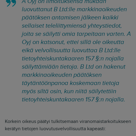
A Oyj on ilmoituksensa mukaan
luovuttanut B Ltd:lle markkinaoikeuden
päätöksen antamisen jälkeen kaikki
sellaiset teleliittymiensä yhteystiedot,
joita se säilytti omia tarpeitaan varten. A
Oyj on katsonut, ettei sillä ole oikeutta
eikä velvollisuutta luovuttaa B Ltd:lle
tietoyhteiskuntakaaren 157 §:n nojalla
säilyttämiään tietoja. B Ltd on hakenut
markkinaoikeuden päätöksen
täytäntöönpanoa koskemaan tietoja
myös siltä osin, kun niitä säilytettiin
tietoyhteiskuntakaaren 157 §:n nojalla.
Korkein oikeus päätyi tulkitsemaan viranomaistarkoitukseen
kerätyn tietojen luovutusvelvollisuutta kapeasti: