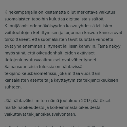
Kirjekampanjalla on kiistämättä ollut merkittävä vaikutus
suomalaisten tapoihin kuluttaa digitaalista sisältöä.
Kiinnijäämistodennäköisyyden kasvu yhdessä laillisten
vaihtoehtojen kehittymisen ja tarjonnan kasvun kanssa ovat
tarkoittaneet, että suomalaisten tavat kuluttaa viihdettä
ovat yhä enemmän siirtyneet laillisiin kanaviin. Tämä näkyy
myös siinä, että oikeudenhaltijoiden aktiiviset
tietojenluovutusvaatimukset ovat vähentyneet.
Samansuuntaisia tuloksia on nähtävissä
tekijänoikeusbarometrissa, joka mittaa vuosittain
kansalaisten asenteita ja käyttäytymistä tekijänoikeuksien
suhteen.
Jää nähtäväksi, miten nämä joulukuun 2017 päätökset
markkinaoikeudesta ja korkeimmasta oikeudesta
vaikuttavat tekijänoikeusvalvontaan.