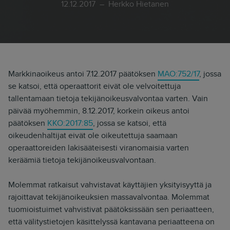
12.12.2017
Herkko Hietanen
Markkinaoikeus antoi 7.12.2017 päätöksen
MAO:752/17
, jossa
se katsoi, että operaattorit eivät ole velvoitettuja
tallentamaan tietoja tekijänoikeusvalvontaa varten. Vain
päivää myöhemmin, 8.12.2017, korkein oikeus antoi
päätöksen
KKO:2017:85
, jossa se katsoi, että
oikeudenhaltijat eivät ole oikeutettuja saamaan
operaattoreiden lakisääteisesti viranomaisia varten
keräämiä tietoja tekijänoikeusvalvontaan.
Molemmat ratkaisut vahvistavat käyttäjien yksityisyyttä ja
rajoittavat tekijänoikeuksien massavalvontaa. Molemmat
tuomioistuimet vahvistivat päätöksissään sen periaatteen,
että välitystietojen käsittelyssä kantavana periaatteena on