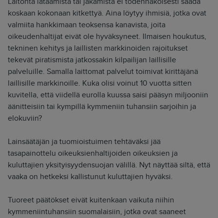
Laitonta lataamista tai jakamista ei todennäköisesti saada
koskaan kokonaan kitkettyä. Aina löytyy ihmisiä, jotka ovat
valmiita hankkimaan teoksensa kanavista, joita
oikeudenhaltijat eivät ole hyväksyneet. Ilmaisen houkutus,
tekninen kehitys ja laillisten markkinoiden rajoitukset
tekevät piratismista jatkossakin kilpailijan laillisille
palveluille. Samalla laittomat palvelut toimivat kirittäjänä
laillisille markkinoille. Kuka olisi voinut 10 vuotta sitten
kuvitella, että viidellä eurolla kuussa saisi pääsyn miljooniin
äänitteisiin tai kympillä kymmeniin tuhansiin sarjoihin ja
elokuviin?
Lainsäätäjän ja tuomioistuimen tehtäväksi jää
tasapainottelu oikeuksienhaltijoiden oikeuksien ja
kuluttajien yksityisyydensuojan välillä. Nyt näyttää siltä, että
vaaka on hetkeksi kallistunut kuluttajien hyväksi.
Tuoreet päätökset eivät kuitenkaan vaikuta niihin
kymmeniintuhansiin suomalaisiin, jotka ovat saaneet