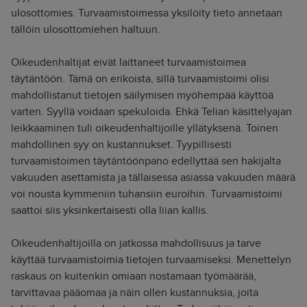
ulosottomies. Turvaamistoimessa yksilöity tieto annetaan
tällöin ulosottomiehen haltuun.
Oikeudenhaltijat eivät laittaneet turvaamistoimea
täytäntöön. Tämä on erikoista, sillä turvaamistoimi olisi
mahdollistanut tietojen säilymisen myöhempää käyttöä
varten. Syyllä voidaan spekuloida. Ehkä Telian käsittelyajan
leikkaaminen tuli oikeudenhaltijoille yllätyksenä.
Toinen
mahdollinen syy on kustannukset. Tyypillisesti
turvaamistoimen täytäntöönpano edellyttää sen hakijalta
vakuuden asettamista ja tällaisessa asiassa vakuuden määrä
voi nousta kymmeniin tuhansiin euroihin. Turvaamistoimi
saattoi siis yksinkertaisesti olla liian kallis.
Oikeudenhaltijoilla on jatkossa mahdollisuus ja tarve
käyttää turvaamistoimia tietojen turvaamiseksi. Menettelyn
raskaus on kuitenkin omiaan nostamaan työmäärää,
tarvittavaa pääomaa ja näin ollen kustannuksia, joita