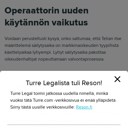
Operaattorin uuden
käytännön vaikutus
Voidaan perustellusti kysyä, onko sattumaa, että Telian itse
määrittelemä säilytysaika on markkinaoikeuden tyypillistä
käsittelyaikaa lyhyempi. Lyhyt säilytysaika pakottaa
oikeudenhaltijat nopeuttamaan valvontaprosessia.
Pitkät valvonta-ajat ovat herättäneet kirjeensaajissa närää.
Kirje voi saapua vuoden teon jälkeen. Tällöin kirjeen saajan
Turre Legalista tuli Reson!
on vaikea puolustautua väitteitä vastaan tai selvittää mitä
oikeasti on tapahtunut. Kirjeen saapuminen nopeammin
Turre Legal toimii jatkossa uudella nimellä, minkä
olisi tämän vuoksi suotavaa.
vuoksi tätä Turre.com -verkkosivua ei enää ylläpidetä.
Siirry tästä uusille verkkosivuille:
Reson.fi
Mikään ei estä operaattoreita määrittelemästä säilytysaikaa
vielä lyhyemmäksi. Tällöin oikeus voi kuitenkin luopua
operaattoreiden kuulemisesta hakemusprosessin aikana.