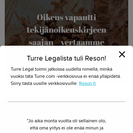
Oikeus vapautti
tekijänoikeuskirjeen
saajan – vertaamme
tapauksia
Turre Legalista tuli Reson!
9.2.2017 - Herkko Hietanen
Turre Legal toimii jatkossa uudella nimellä, minkä
vuoksi tätä Turre.com -verkkosivua ei enää ylläpidetä.
Siirry tästä uusille verkkosivuille:
Reson.fi
Ota yhteyttä
"Jo aika monta vuotta oli sellainen olo,
että oma yritys ei ole enää minun ja