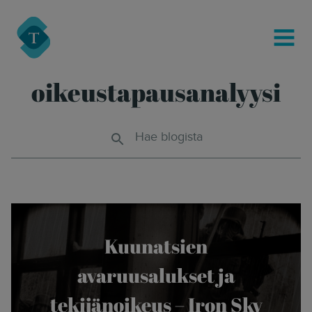
modal-check
Turre Legal
MENU
oikeustapausanalyysi
Hae blogista
Kuunatsien
avaruusalukset ja
tekijänoikeus – Iron Sky