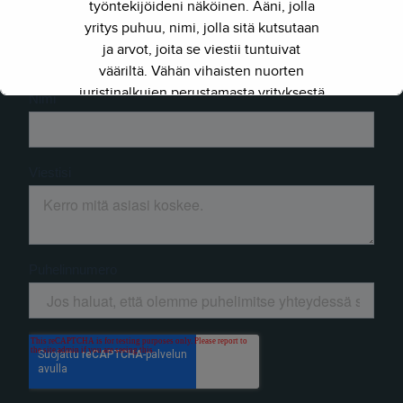
työntekijöideni näköinen. Ääni, jolla
yritys puhuu, nimi, jolla sitä kutsutaan
ja arvot, joita se viestii tuntuivat
vääriltä. Vähän vihaisten nuorten
juristinalkujen perustamasta yrityksestä
on kasvanut kokenut ja
näkemyksellinen asiantuntijayritys.
Siksi julkaisimme uuden nimen ja
verkkosivun. Out with the old - in with
the new."
- Herkko Hietanen