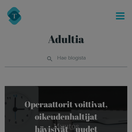
modal-check
Turre Legal
MENU
Adultia
Hae blogista
Operaattorit voittivat,
oikeudenhaltijat
hävisivät – uudet