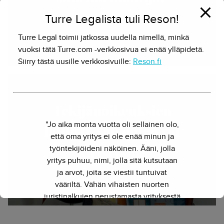
valvovat
Turre Legalista tuli Reson!
Turre Legal toimii jatkossa uudella nimellä, minkä
10.3.2017 - Herkko Hietanen
vuoksi tätä Turre.com -verkkosivua ei enää ylläpidetä.
Siirry tästä uusille verkkosivuille:
Reson.fi
Tekijänoikeuksien
"Jo aika monta vuotta oli sellainen olo,
laillista valvontaa vai
että oma yritys ei ole enää minun ja
työntekijöideni näköinen. Ääni, jolla
kiristystä?
yritys puhuu, nimi, jolla sitä kutsutaan
ja arvot, joita se viestii tuntuivat
28.4.2015 - Herkko Hietanen
vääriltä. Vähän vihaisten nuorten
juristinalkujen perustamasta yrityksestä
on kasvanut kokenut ja
näkemyksellinen asiantuntijayritys.