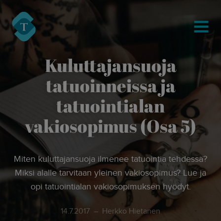
modal-check
Turre Legal
MENU
Kuluttajansuoja
tatuoinneissa ja
tatuointialan
vakiosopimus (Osa 5)
Miten kuluttajansuoja ilmenee tatuointia tehdessä?
Miksi alalle tarvitaan yleinen vakiosopimus? Lue ja
opi tatuointialan vakiosopimuksen hyödyt.
14.7.2017
Herkko Hietanen