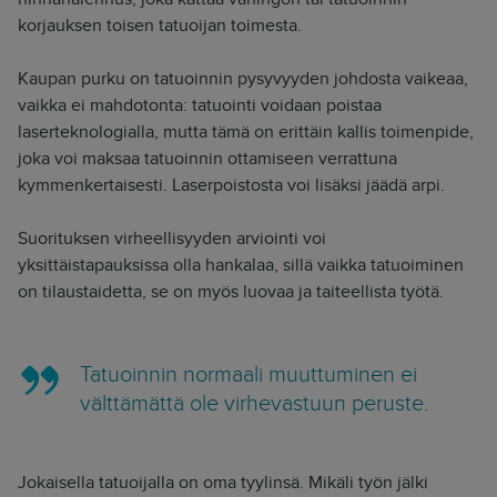
korjauksen toisen tatuoijan toimesta.
Kaupan purku on tatuoinnin pysyvyyden johdosta vaikeaa,
vaikka ei mahdotonta: tatuointi voidaan poistaa
laserteknologialla, mutta tämä on erittäin kallis toimenpide,
joka voi maksaa tatuoinnin ottamiseen verrattuna
kymmenkertaisesti. Laserpoistosta voi lisäksi jäädä arpi.
Suorituksen virheellisyyden arviointi voi
yksittäistapauksissa olla hankalaa, sillä vaikka tatuoiminen
on tilaustaidetta, se on myös luovaa ja taiteellista työtä.
Tatuoinnin normaali muuttuminen ei
välttämättä ole virhevastuun peruste.
Jokaisella tatuoijalla on oma tyylinsä. Mikäli työn jälki