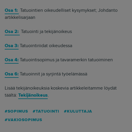
Osa 1:
Tatuointien oikeudelliset kysymykset; Johdanto
artikkelisarjaan
Osa 2:
Tatuointi ja tekijänoikeus
Osa 3:
Tatuointiriidat oikeudessa
Osa 4:
Tatuointisopimus ja tavaramerkin tatuoiminen
Osa 6:
Tatuoinnit ja syrjintä työelämässä
Lisää tekijänoikeuksia koskevia artikkeleitamme löydät
täältä:
Tekijänoikeus
.
SOPIMUS
TATUOINTI
KULUTTAJA
VAKIOSOPIMUS