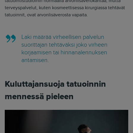
tatuointistudioihin normaalia arvonlisäverokantaa, mutta
terveyspalvelut, kuten kosmeettisessa kirurgiassa tehtävät
tatuoinnit, ovat arvonlisäverosta vapaita.
Laki määrää virheellisen palvelun
suorittajan tehtäväksi joko virheen
korjaamisen tai hinnanalennuksen
antamisen.
Kuluttajansuoja tatuoinnin
mennessä pieleen