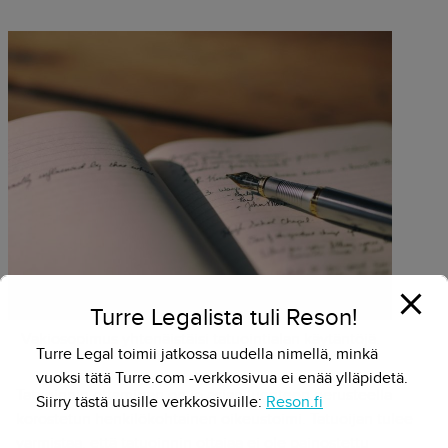
Turre Legalista tuli Reson!
Vakiosopimus yhtenäistäisi tatuointialan käytäntöjä.
Turre Legal toimii jatkossa uudella nimellä, minkä
vuoksi tätä Turre.com -verkkosivua ei enää ylläpidetä.
Tatuoinnin ottaminen on jo asian luonteen perusteella
Siirry tästä uusille verkkosivuille:
Reson.fi
korostetun henkilökohtainen oikeustoimi. Tatuoijan tulee
varmistaa, että tatuoinnin ottajaa ei ole painostettu