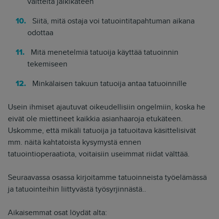
väitteitä jälkikäteen
Siitä, mitä ostaja voi tatuointitapahtuman aikana
odottaa
Mitä menetelmiä tatuoija käyttää tatuoinnin
tekemiseen
Minkälaisen takuun tatuoija antaa tatuoinnille
Usein ihmiset ajautuvat oikeudellisiin ongelmiin, koska he
eivät ole miettineet kaikkia asianhaaroja etukäteen.
Uskomme, että mikäli tatuoija ja tatuoitava käsittelisivät
mm. näitä kahtatoista kysymystä ennen
tatuointioperaatiota, voitaisiin useimmat riidat välttää.
Seuraavassa osassa kirjoitamme tatuoinneista työelämässä
ja tatuointeihin liittyvästä työsyrjinnästä..
Aikaisemmat osat löydät alta: