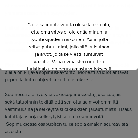
ottamaan kuvaa tahtonsa vastaisesti ja että tatuoinnin ottaja
ymmärtää tatuoinnin pysyvyyden.
"Jo aika monta vuotta oli sellainen olo,
Lisäksi tatuointeihin liittyvien tekijänoikeudellisten ja
että oma yritys ei ole enää minun ja
tavaramerkkioikeudellisten, sekä kuluttajasuojaan liittyvien
työntekijöideni näköinen. Ääni, jolla
seikkojen vuoksi asioista etukäteen sopiminen selkeyttäisi
yritys puhuu, nimi, jolla sitä kutsutaan
oikeustilaa.
ja arvot, joita se viestii tuntuivat
vääriltä. Vähän vihaisten nuorten
Pieni otos tatuointiliikkeiden verkkosivuista paljastaa, että
juristinalkujen perustamasta yrityksestä
alalla on kirjava sopimuskäytäntö. Monesti studiot antavat
on kasvanut kokenut ja
paperilla hoito-ohjeet ja kuitin ostoksesta.
näkemyksellinen asiantuntijayritys.
Siksi julkaisimme uuden nimen ja
Suomessa ala hyötyisi vakiosopimuksesta, joka suojaisi
verkkosivun. Out with the old - in with
sekä tatuoinnin tekijää että sen ottajaa myöhemmiltä
the new."
vaatimuksilta ja selkeyttäisi oikeuksien jakautumista. Lisäksi
kuluttajansuoja selkeytyisi sopimuksen myötä.
- Herkko Hietanen
Sopimuksessa osapuolten tulisi sopia ainakin seuraavista
asioista: