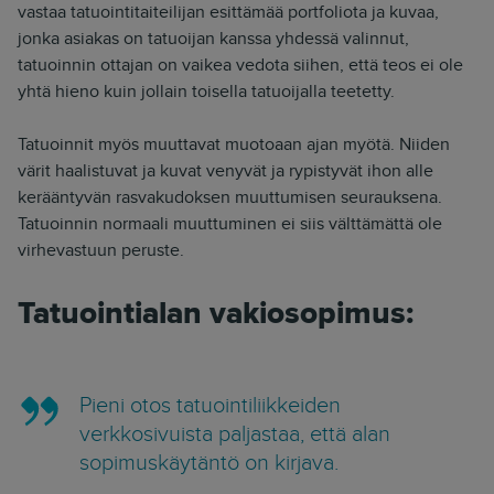
vastaa tatuointitaiteilijan esittämää portfoliota ja kuvaa,
jonka asiakas on tatuoijan kanssa yhdessä valinnut,
tatuoinnin ottajan on vaikea vedota siihen, että teos ei ole
yhtä hieno kuin jollain toisella tatuoijalla teetetty.
Tatuoinnit myös muuttavat muotoaan ajan myötä. Niiden
värit haalistuvat ja kuvat venyvät ja rypistyvät ihon alle
kerääntyvän rasvakudoksen muuttumisen seurauksena.
Tatuoinnin normaali muuttuminen ei siis välttämättä ole
virhevastuun peruste.
Tatuointialan vakiosopimus:
Pieni otos tatuointiliikkeiden
verkkosivuista paljastaa, että alan
sopimuskäytäntö on kirjava.