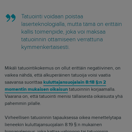
Tatuointi voidaan poistaa
laserteknologialla, mutta tämä on erittäin
kallis toimenpide, joka voi maksaa
tatuoinnin ottamiseen verrattuna
kymmenkertaisesti.
Mikäli tatuointikokemus on ollut erittäin negatiivinen, on
vaikea nähdä, että alkuperäinen tatuoija voisi vaatia
saavansa suorittaa
kuluttajansuojalain 8:18 §:n 2
momentin mukaisen oikaisun
tatuoinnin korjaamalla.
Vaarana on, että tatuointi menisi tällaisesta oikaisusta yhä
pahemmin pilalle.
Virheellisen tatuoinnin tapauksessa oikea menettelytapa
lieneekin kuluttajansuojalain 8:19 §:n mukainen
hinnanalennus, joka kattaa vahingon tai tatuoinnin