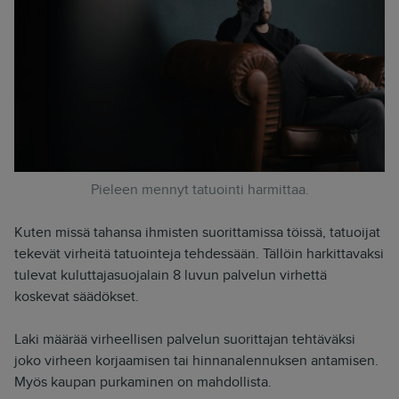
Pieleen mennyt tatuointi harmittaa.
Kuten missä tahansa ihmisten suorittamissa töissä, tatuoijat
tekevät virheitä tatuointeja tehdessään. Tällöin harkittavaksi
tulevat kuluttajasuojalain 8 luvun palvelun virhettä
koskevat säädökset.
Laki määrää virheellisen palvelun suorittajan tehtäväksi
joko virheen korjaamisen tai hinnanalennuksen antamisen.
Myös kaupan purkaminen on mahdollista.