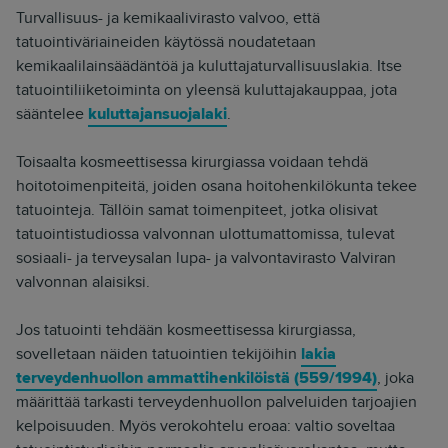
Turvallisuus- ja kemikaalivirasto valvoo, että
tatuointiväriaineiden käytössä noudatetaan
kemikaalilainsäädäntöä ja kuluttajaturvallisuuslakia. Itse
tatuointiliiketoiminta on yleensä kuluttajakauppaa, jota
sääntelee
kuluttajansuojalaki
.
Toisaalta kosmeettisessa kirurgiassa voidaan tehdä
hoitotoimenpiteitä, joiden osana hoitohenkilökunta tekee
tatuointeja. Tällöin samat toimenpiteet, jotka olisivat
tatuointistudiossa valvonnan ulottumattomissa, tulevat
sosiaali- ja terveysalan lupa- ja valvontavirasto Valviran
valvonnan alaisiksi.
Jos tatuointi tehdään kosmeettisessa kirurgiassa,
sovelletaan näiden tatuointien tekijöihin
lakia
terveydenhuollon ammattihenkilöistä (559/1994)
, joka
määrittää tarkasti terveydenhuollon palveluiden tarjoajien
kelpoisuuden. Myös verokohtelu eroaa: valtio soveltaa