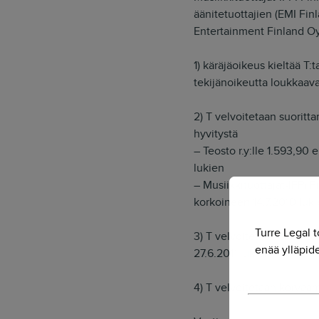
äänitetuottajien (EMI F
Entertainment Finland Oy
1) käräjäoikeus kieltää T:
tekijänoikeutta loukkaava
2) T velvoitetaan suoritt
hyvitystä
– Teosto r.y:lle 1.593,90
lukien
– Musiikkituottajat-IFPi F
korkoineen 14.7.2010 luk
Turre Legal t
3) T velvoitetaan suoritt
enää ylläpide
27.6.2011 lukien
4) T velvoitetaan korvaa