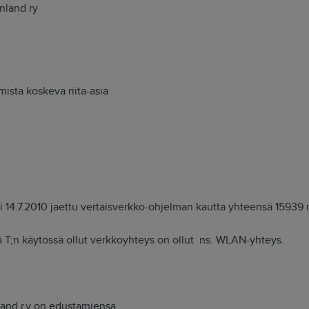
inland ry
ista koskeva riita-asia
oli 14.7.2010 jaettu vertaisverkko-ohjelman kautta yhteensä 15939 
tä T;n käytössä ollut verkkoyhteys on ollut ns. WLAN-yhteys.
nland r.y on edustamiensa