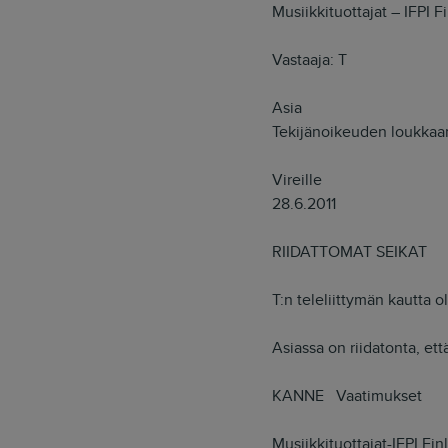
Musiikkituottajat – IFPI F
Vastaaja: T
Asia
Tekijänoikeuden loukkaam
Vireille
28.6.2011
RIIDATTOMAT SEIKAT
T:n teleliittymän kautta 
Asiassa on riidatonta, et
KANNE Vaatimukset
Musiikkituottajat-IFPI Fi