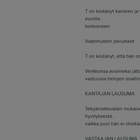
T on kiistänyt kanteen j
eurolla
korkoineen.
Vaatimusten perusteet
T on kiistänyt, että hän 
Verkkonsa avoimeksi jättä
vastuussa tietojen sisäll
KANTAJAN LAUSUMA
Tekijänoikeuslain mukais
hyvityksestä,
vaikka juuri hän ei olisik
VASTAAJAN LAUSUMA