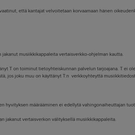
a vaatinut, että kantajat velvoitetaan korvaamaan hänen oikeude
on jakanut musiikkikappaleita vertaisverkko-ohjelman kautta.
nyt T on toiminut tietoyhteiskunnan palvelun tarjoajana. T ei ole
östä, jos joku muu on käyttänyt T:n verkkoyhteyttä musiikkitiedo
en hyvityksen määrääminen ei edellytä vahingonaiheuttajan tuot
aan jakanut vertaisverkon välityksellä musiikkikappaleita.