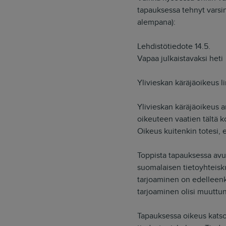
tapauksessa tehnyt varsin
alempana):
Lehdistötiedote 14.5.
Vapaa julkaistavaksi heti
Ylivieskan käräjäoikeus l
Ylivieskan käräjäoikeus 
oikeuteen vaatien tältä 
Oikeus kuitenkin totesi, e
Toppista tapauksessa avus
suomalaisen tietoyhtei
tarjoaminen on edelleenk
tarjoaminen olisi muuttu
Tapauksessa oikeus katsoi