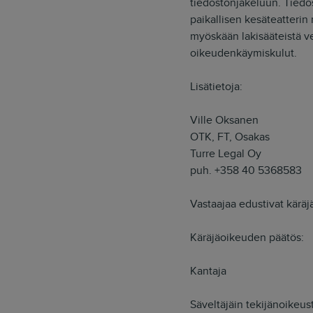
tiedostonjakeluun. Tiedos
paikallisen kesäteatterin 
myöskään lakisääteistä v
oikeudenkäymiskulut.
Lisätietoja:
Ville Oksanen
OTK, FT, Osakas
Turre Legal Oy
puh. +358 40 5368583
Vastaajaa edustivat käräj
Käräjäoikeuden päätös:
Kantaja
Säveltäjäin tekijänoikeus