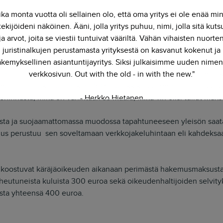
ika monta vuotta oli sellainen olo, että oma yritys ei ole enää mi
ttymän kautta on vertaisverkko-ohjelman kautta jaettu 14.7.2010 
ekijöideni näköinen. Ääni, jolla yritys puhuu, nimi, jolla sitä kut
jänoikeuden loukkauksen johdosta T:sta on
ja arvot, joita se viestii tuntuivat vääriltä. Vähän vihaisten nuorte
 toistamasta tekoaan.
juristinalkujen perustamasta yrityksestä on kasvanut kokenut ja
kemyksellinen asiantuntijayritys. Siksi julkaisimme uuden nimen
naismäärästä tehdyn otannan perusteella on arvioitavissa, että k
verkkosivun. Out with the old - in with the new."
keutta on loukattu ainakin 3507 musiikkikappaleen osalta. Hyvit
ehinnasta, mikä on vähintään se määrä, mikä T:n olisi tullut maks
- Herkko Hietanen
sta ja suojaamattomassa muodossa tapahtuneeseen yleisön saata
imus perustuu sen soveltamaan verkkojakeluhintaan eli kahdeksaa
ut koostuvat käräjäoikeuden aikanaan perimästä hakemusmaksusta
eutuneista kuluista 300 euroa sekä oikeudenhaltijoiden selvityk
ista yhteensä 400 euroa.