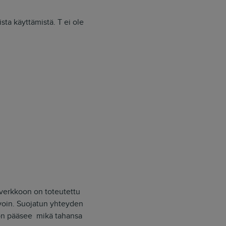
ta käyttämistä. T ei ole
s verkkoon on toteutettu
avoin. Suojatun yhteyden
oon pääsee mikä tahansa