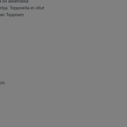
a oli alkamassa
ija. Toppisella ei ollut
aan Toppisen
iö.