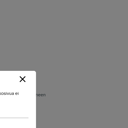
kosivua ei
ta 779 euroa korkoineen