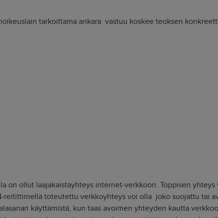
änoikeuslain tarkoittama ankara vastuu koskee teoksen konkreettis
:lla on ollut laajakaistayhteys internet-verkkoon. Toppisen yhtey
reitittimellä toteutettu verkkoyhteys voi olla joko suojattu tai 
salasanan käyttämistä, kun taas avoimen yhteyden kautta verkk