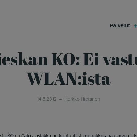
modal-check
Palvelut
ieskan KO: Ei vas
WLAN:ista
14.5.2012
Herkko Hietanen
sta KO:n päätös, asiakka on kohtuullista ennakkotapausarvoa. Li