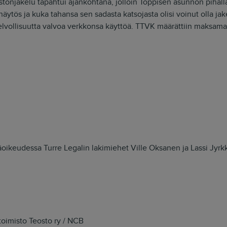
tonjakelu tapahtui ajankohtana, jolloin Toppisen asunnon pihall
näytös ja kuka tahansa sen sadasta katsojasta olisi voinut olla jakel
elvollisuutta valvoa verkkonsa käyttöä. TTVK määrättiin maksam
äoikeudessa Turre Legalin lakimiehet Ville Oksanen ja Lassi Jyrkk
toimisto Teosto ry / NCB