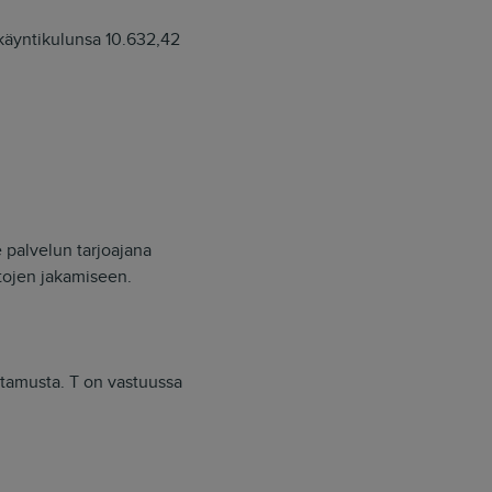
nkäyntikulunsa 10.632,42
 palvelun tarjoajana
stojen jakamiseen.
tamusta. T on vastuussa