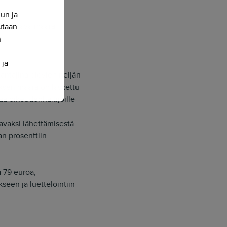
nun ja
huomattava määrä
sutaan
n
 ja
antajina olevien neljän
yksen määrä on laskettu
aa oikeudenhaltijoille
vaksi lähettämisestä.
n prosenttiin
 79 euroa,
seen ja luettelointiin