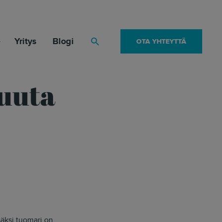
Yritys
Blogi
OTA YHTEYTTÄ
Haku
tuuta
säksi tuomari on