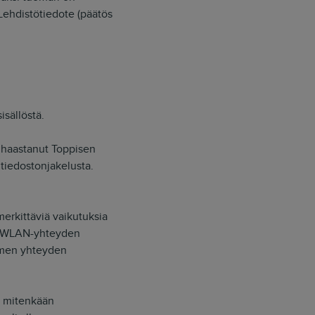
 Lehdistötiedote (päätös
isällöstä.
i haastanut Toppisen
tiedostonjakelusta.
merkittäviä vaikutuksia
n WLAN-yhteyden
oimen yhteyden
ut mitenkään