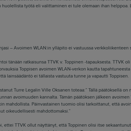
 huolellista työtä eli valittaminen ei tule olemaan ihan helppoa.
injasi – Avoimen WLAN:in ylläpito ei vastuussa verkkoliikenteen s
antoi tänään ratkaisunsa TTVK v. Toppinen -tapauksesta. TTVK ol
korvauksia Toppisen avoimen WLAN-verkon kautta tapahtuneesta 
ttä lainsäädäntö ei tällaista vastuuta tunne ja vapautti Toppisen.
tanut Turre Legalin Ville Oksanen toteaa:” Tällä päätöksellä on 
skunnan avoimuuden kannalta. Tämän päätöksen jälkeen avoime
in mahdollista. Päinvastainen tuomio olisi tarkoittanut, että av
nut oikeudellisesti mahdottomaksi.”
, ettei TTVK ollut näyttänyt, että Toppinen olisi itse sekaantun