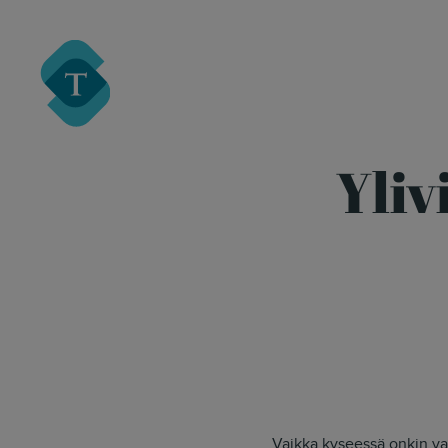
Turre Legal
Yliv
Vaikka kyseessä onkin va