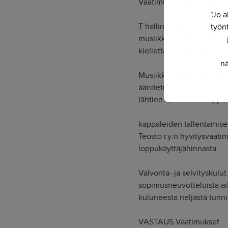
Vaatimusten perusteet
"Jo a
T hallinnassa olevan lii
työnt
musiikkikappaleita. Teki
kiellettävä jatkamasta tai
nä
Musiikkikappaleiden koko
äänitetuottajan tekijänoi
lähtien 1,20 euron kappal
kappaleiden tallentamise
Teosto r.y:n hyvitysvaat
loppukäyttäjähinnasta.
Valvonta- ja selvityskul
sopimusneuvotteluista aih
kuluneesta neljästä tunn
VASTAUS Vaatimukset