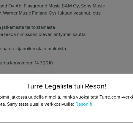
inland Oy Ab, Playground Music BAM Oy, Sony Music
, Warner Music Finland Oy) lukuun vaatinut, että
ta jatkamasta tai toistamasta
a tekoa nimissään olevan liittymän kautta
amaan tekijänoikeuslain mukaista
 euroa korkoineen 14.7.2010
inland r.y:lle 3.857,70 euroa
ien
Turre Legalista tuli Reson!
oimii jatkossa uudella nimellä, minkä vuoksi tätä Turre.com -verk
amaan kantajille vahingonkorvauksena selvitys- ja valvontakuluis
tä. Siirry tästä uusille verkkosivuille:
Reson.fi
maan kantajien oikeudenkäyntikulut 3.074 eurolla korkoineen.