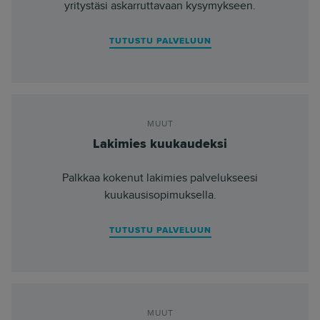
yritystäsi askarruttavaan kysymykseen.
TUTUSTU PALVELUUN
MUUT
Lakimies kuukaudeksi
Palkkaa kokenut lakimies palvelukseesi
kuukausisopimuksella.
TUTUSTU PALVELUUN
MUUT