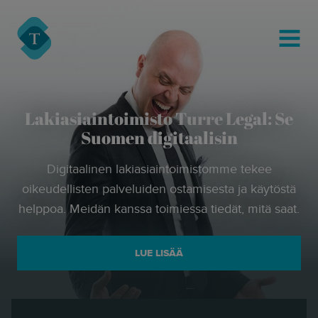
modal-check
Turre Legal
MENU
Lakiasiaintoimisto Turre Legal: Se
Suomen digitaalisin
Digitaalinen lakiasiaintoimistomme tekee
oikeudellisten palveluiden ostamisesta ja käytöstä
helppoa. Meidän kanssa toimiessa tiedät, mitä saat.
LUE LISÄÄ