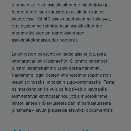
luomaan kullekin asiakkaallemme räätälöidyn ja
hänen tiedoillaan varustetun asiakirjan käden
käänteessä. Yli 140 asiakirjapohjaamme takaavat,
että pystymme toimittamaan asiakkaillemme
monimutkaistenkin toimeksiantojen
asiakirjakokonaisuudet nopeasti.
Lakimiesten perisynti on laatia asiakirjoja, joita
ymmärtävät vain lakimiehet. Olemme karsineet
juristin laatimistamme asiakirjoista minimiin.
Käytämme legal design -menetelmiä sopimusten
visualisoimiseksi ja tekstin sujuvoittamiseksi. Tästä
esimerkkinä on kaivulupa.fi-palvelun käyttäjille
toimitettavat käyttösäännöt, jotka muotoilimme
lähtötilanteen 18-sivuisesta pahimmanlaatuisesta
jurismista 4 sivun pituiseksi eläväksi dokumentiksi.