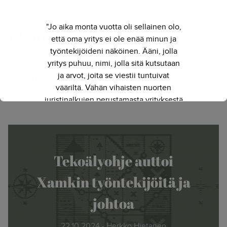
"Jo aika monta vuotta oli sellainen olo,
Blogi
että oma yritys ei ole enää minun ja
työntekijöideni näköinen. Ääni, jolla
yritys puhuu, nimi, jolla sitä kutsutaan
Vähemmän itsekehua ja enemmän uutisia ja neuvoja.
ja arvot, joita se viestii tuntuivat
Siitä on blogimme tehty.
vääriltä. Vähän vihaisten nuorten
juristinalkujen perustamasta yrityksestä
on kasvanut kokenut ja
näkemyksellinen asiantuntijayritys.
Siksi julkaisimme uuden nimen ja
verkkosivun. Out with the old - in with
Tekoälyohje auttoi
the new."
Xamkin työntekijöitä ja
- Herkko Hietanen
johtoa
22.10.2024 - Herkko Hietanen