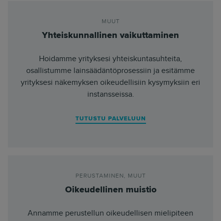
MUUT
Yhteiskunnallinen vaikuttaminen
Hoidamme yrityksesi yhteiskuntasuhteita,
osallistumme lainsäädäntöprosessiin ja esitämme
yrityksesi näkemyksen oikeudellisiin kysymyksiin eri
instansseissa.
TUTUSTU PALVELUUN
PERUSTAMINEN
,
MUUT
Oikeudellinen muistio
Annamme perustellun oikeudellisen mielipiteen