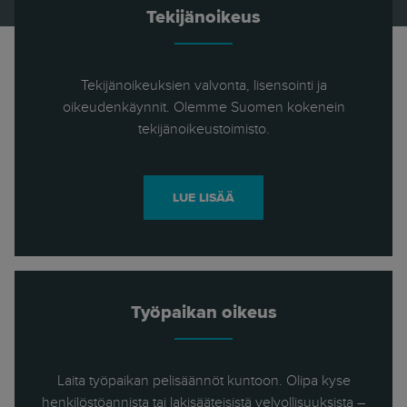
Tekijänoikeus
Tekijänoikeuksien valvonta, lisensointi ja
oikeudenkäynnit. Olemme Suomen kokenein
tekijänoikeustoimisto.
LUE LISÄÄ
Työpaikan oikeus
Laita työpaikan pelisäännöt kuntoon. Olipa kyse
henkilöstöannista tai lakisääteisistä velvollisuuksista –