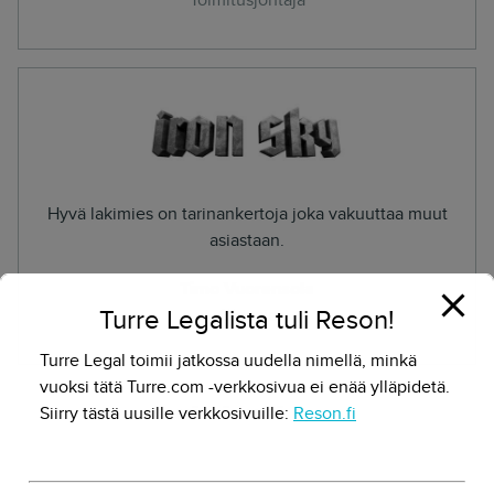
Hyvä lakimies on tarinankertoja joka vakuuttaa muut
asiastaan.
Timo Vuorensola
Turre Legalista tuli Reson!
Ohjaaja
Turre Legal toimii jatkossa uudella nimellä, minkä
vuoksi tätä Turre.com -verkkosivua ei enää ylläpidetä.
Siirry tästä uusille verkkosivuille:
Reson.fi
NÄYTÄ LISÄÄ