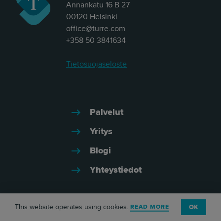
Annankatu 16 B 27
00120 Helsinki
office@turre.com
+358 50 3841634
Tietosuojaseloste
Palvelut
Yritys
Blogi
Yhteystiedot
This website operates using cookies.
READ MORE
OK
Facebook
Youtube
Twitter
LinkedIn