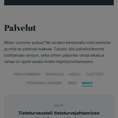
Palvelut
Miten voimme auttaa? No ainakin kertomalla mitä teemme
ja mitä se yleensä maksaa. Tutustu alla palveluidemme
tuottamaan arvoon, sekä siihen paljonko omaa aikaa ja
rahaa on syytä varata niiden käyttöönottamiseen.
PERUSTAMINEN
RAHOITUS
KASVU
TUOTTEET
TYÖPAIKAN LAKIASIAT
KRIISI
MUUT
MUUT
Tietoturvaseteli tietoturvajohtamisen