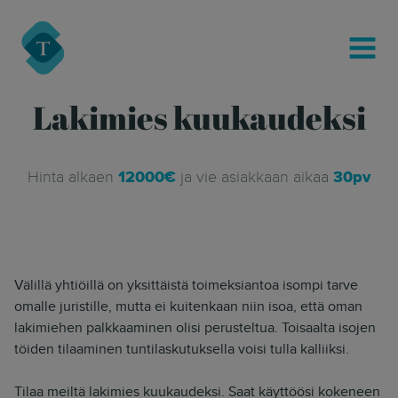
modal-check
Turre Legal
MENU
Lakimies kuukaudeksi
Hinta alkaen
12000€
ja vie asiakkaan aikaa
30pv
Välillä yhtiöillä on yksittäistä toimeksiantoa isompi tarve
omalle juristille, mutta ei kuitenkaan niin isoa, että oman
lakimiehen palkkaaminen olisi perusteltua. Toisaalta isojen
töiden tilaaminen tuntilaskutuksella voisi tulla kalliiksi.
Tilaa meiltä lakimies kuukaudeksi. Saat käyttöösi kokeneen