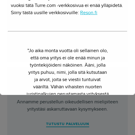
vuoksi tätä Turre.com -verkkosivua ei enää ylläpidetä.
Hoidamme yrityksesi yhteiskuntasuhteita,
Siirry tästä uusille verkkosivuille:
Reson.fi
osallistumme lainsäädäntöprosessiin ja esitämme
yrityksesi näkemyksen oikeudellisiin kysymyksiin
eri instansseissa.
TUTUSTU PALVELUUN
"Jo aika monta vuotta oli sellainen olo,
että oma yritys ei ole enää minun ja
työntekijöideni näköinen. Ääni, jolla
yritys puhuu, nimi, jolla sitä kutsutaan
ja arvot, joita se viestii tuntuivat
PERUSTAMINEN
,
MUUT
vääriltä. Vähän vihaisten nuorten
Oikeudellinen muistio
juristinalkujen perustamasta yrityksestä
on kasvanut kokenut ja
Annamme perustellun oikeudellisen mielipiteen
näkemyksellinen asiantuntijayritys.
yritystäsi askarruttavaan kysymykseen.
Siksi julkaisimme uuden nimen ja
verkkosivun. Out with the old - in with
TUTUSTU PALVELUUN
the new."