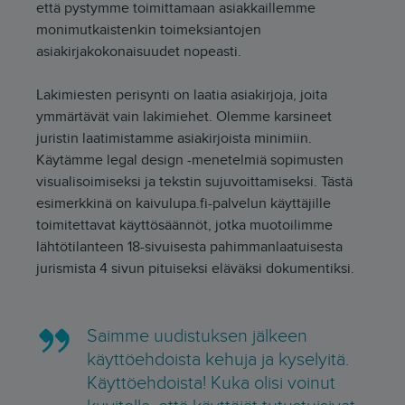
että pystymme toimittamaan asiakkaillemme
monimutkaistenkin toimeksiantojen
asiakirjakokonaisuudet nopeasti.
Lakimiesten perisynti on laatia asiakirjoja, joita
ymmärtävät vain lakimiehet. Olemme karsineet
juristin laatimistamme asiakirjoista minimiin.
Käytämme legal design -menetelmiä sopimusten
visualisoimiseksi ja tekstin sujuvoittamiseksi. Tästä
esimerkkinä on kaivulupa.fi-palvelun käyttäjille
toimitettavat käyttösäännöt, jotka muotoilimme
lähtötilanteen 18-sivuisesta pahimmanlaatuisesta
jurismista 4 sivun pituiseksi eläväksi dokumentiksi.
Saimme uudistuksen jälkeen
käyttöehdoista kehuja ja kyselyitä.
Käyttöehdoista! Kuka olisi voinut
kuvitella, että käyttäjät tutustuisivat