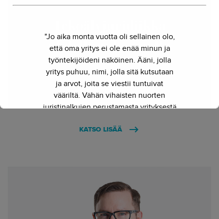
Tekoälyjuridiikka
"Jo aika monta vuotta oli sellainen olo,
yhdellä aukeamalla
että oma yritys ei ole enää minun ja
työntekijöideni näköinen. Ääni, jolla
4.3.2024 - Hanne Hirvonen
yritys puhuu, nimi, jolla sitä kutsutaan
ja arvot, joita se viestii tuntuivat
vääriltä. Vähän vihaisten nuorten
juristinalkujen perustamasta yrityksestä
on kasvanut kokenut ja
KATSO LISÄÄ
näkemyksellinen asiantuntijayritys.
Siksi julkaisimme uuden nimen ja
verkkosivun. Out with the old - in with
the new."
- Herkko Hietanen