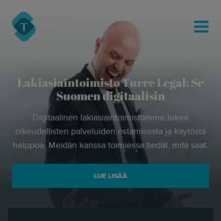
modal-check
Turre Legal
MENU
Lakiasiaintoimisto Turre Legal: Se
Suomen digitaalisin
Digitaalinen lakiasiaintoimistomme tekee
oikeudellisten palveluiden ostamisesta ja käytöstä
helppoa. Meidän kanssa toimiessa tiedät, mitä saat.
LUE LISÄÄ