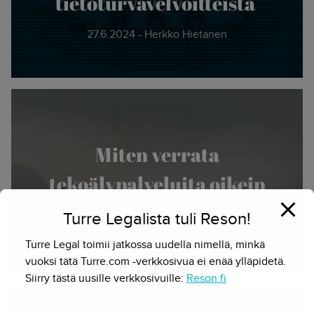
tietoturvavelvoitteista
27.6.2024 - Herkko Hietanen
Miten verrata
tekoälypalveluita oikein
Turre Legalista tuli Reson!
15.5.2024 - Herkko Hietanen
Turre Legal toimii jatkossa uudella nimellä, minkä
vuoksi tätä Turre.com -verkkosivua ei enää ylläpidetä.
Siirry tästä uusille verkkosivuille:
Reson.fi