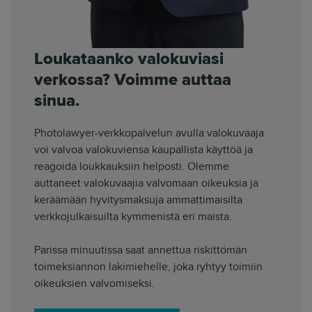
Loukataanko valokuviasi
verkossa? Voimme auttaa
sinua.
Photolawyer-verkkopalvelun avulla valokuvaaja
voi valvoa valokuviensa kaupallista käyttöä ja
reagoida loukkauksiin helposti. Olemme
auttaneet valokuvaajia valvomaan oikeuksia ja
keräämään hyvitysmaksuja ammattimaisilta
verkkojulkaisuilta kymmenistä eri maista.
Parissa minuutissa saat annettua riskittömän
toimeksiannon lakimiehelle, joka ryhtyy toimiin
oikeuksien valvomiseksi.