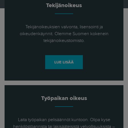
Tekijänoikeus
Tekijänoikeuksien valvonta, lisensointi ja
oikeudenkäynnit. Olemme Suomen kokenein
tekijänoikeustoimisto.
LUE LISÄÄ
Työpaikan oikeus
Laita työpaikan pelisäännöt kuntoon. Olipa kyse
henkilöstöannista tai lakisääteisistä velvollisuuksista –