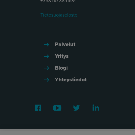
+358 50 3841634
Tietosuojaseloste
Palvelut
Yritys
Blogi
Yhteystiedot
Facebook
Youtube
Twitter
LinkedIn