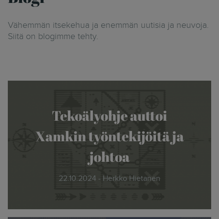
Vähemmän itsekehua ja enemmän uutisia ja neuvoja.
Siitä on blogimme tehty.
Tekoälyohje auttoi
Xamkin työntekijöitä ja
johtoa
22.10.2024 - Herkko Hietanen