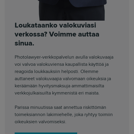
Loukataanko valokuviasi
verkossa? Voimme auttaa
sinua.
Photolawyer-verkkopalvelun avulla valokuvaaja
voi valvoa valokuviensa kaupallista käyttöä ja
reagoida loukkauksiin helposti. Olemme
auttaneet valokuvaajia valvomaan oikeuksia ja
keräämään hyvitysmaksuja ammattimaisilta
verkkojulkaisuilta kymmenistä eri maista.
Parissa minuutissa saat annettua riskittömän
toimeksiannon lakimiehelle, joka ryhtyy toimiin
oikeuksien valvomiseksi.