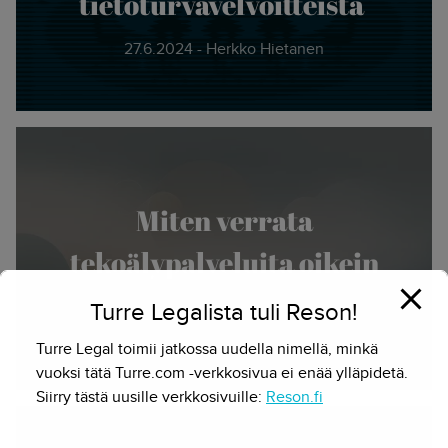
tietoturvavelvoitteista
27.6.2024 - Herkko Hietanen
Miten verrata
tekoälypalveluita oikein
Turre Legalista tuli Reson!
15.5.2024 - Herkko Hietanen
Turre Legal toimii jatkossa uudella nimellä, minkä
vuoksi tätä Turre.com -verkkosivua ei enää ylläpidetä.
Siirry tästä uusille verkkosivuille:
Reson.fi