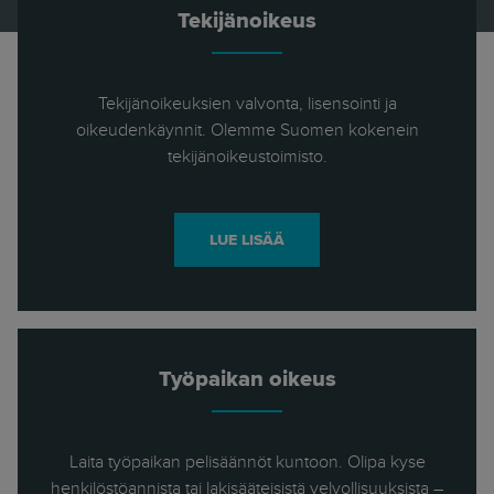
Tekijänoikeus
Tekijänoikeuksien valvonta, lisensointi ja
oikeudenkäynnit. Olemme Suomen kokenein
tekijänoikeustoimisto.
LUE LISÄÄ
Työpaikan oikeus
Laita työpaikan pelisäännöt kuntoon. Olipa kyse
henkilöstöannista tai lakisääteisistä velvollisuuksista –