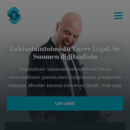
modal-check
Turre Legal
MENU
Lakiasiaintoimisto Turre Legal: Se
Suomen digitaalisin
Digitaalinen lakiasiaintoimistomme tekee
oikeudellisten palveluiden ostamisesta ja käytöstä
helppoa. Meidän kanssa toimiessa tiedät, mitä saat.
LUE LISÄÄ