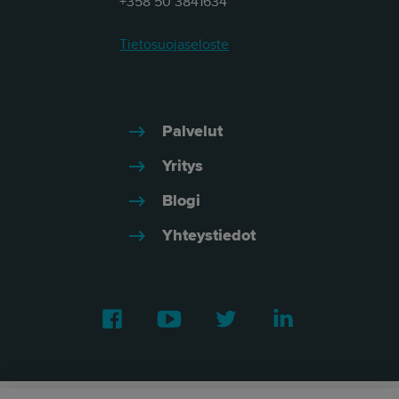
+358 50 3841634
Tietosuojaseloste
Palvelut
Yritys
Blogi
Yhteystiedot
Facebook
Youtube
Twitter
LinkedIn