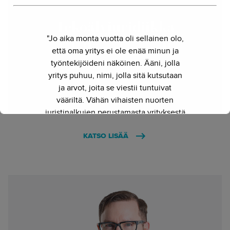
Tekoälyjuridiikka
"Jo aika monta vuotta oli sellainen olo,
yhdellä aukeamalla
että oma yritys ei ole enää minun ja
työntekijöideni näköinen. Ääni, jolla
4.3.2024 - Hanne Hirvonen
yritys puhuu, nimi, jolla sitä kutsutaan
ja arvot, joita se viestii tuntuivat
vääriltä. Vähän vihaisten nuorten
juristinalkujen perustamasta yrityksestä
on kasvanut kokenut ja
KATSO LISÄÄ
näkemyksellinen asiantuntijayritys.
Siksi julkaisimme uuden nimen ja
verkkosivun. Out with the old - in with
the new."
- Herkko Hietanen