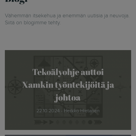
Vähemmän itsekehua ja enemmän uutisia ja neuvoja.
Siitä on blogimme tehty.
Tekoälyohje auttoi
Xamkin työntekijöitä ja
johtoa
22.10.2024 - Herkko Hietanen