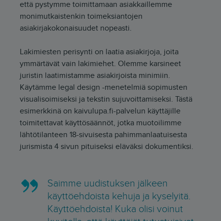
että pystymme toimittamaan asiakkaillemme
monimutkaistenkin toimeksiantojen
asiakirjakokonaisuudet nopeasti.
Lakimiesten perisynti on laatia asiakirjoja, joita
ymmärtävät vain lakimiehet. Olemme karsineet
juristin laatimistamme asiakirjoista minimiin.
Käytämme legal design -menetelmiä sopimusten
visualisoimiseksi ja tekstin sujuvoittamiseksi. Tästä
esimerkkinä on kaivulupa.fi-palvelun käyttäjille
toimitettavat käyttösäännöt, jotka muotoilimme
lähtötilanteen 18-sivuisesta pahimmanlaatuisesta
jurismista 4 sivun pituiseksi eläväksi dokumentiksi.
Saimme uudistuksen jälkeen
käyttöehdoista kehuja ja kyselyitä.
Käyttöehdoista! Kuka olisi voinut
kuvitella, että käyttäjät tutustuisivat