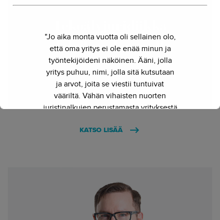
Tekoälyjuridiikka
"Jo aika monta vuotta oli sellainen olo,
yhdellä aukeamalla
että oma yritys ei ole enää minun ja
työntekijöideni näköinen. Ääni, jolla
4.3.2024 - Hanne Hirvonen
yritys puhuu, nimi, jolla sitä kutsutaan
ja arvot, joita se viestii tuntuivat
vääriltä. Vähän vihaisten nuorten
juristinalkujen perustamasta yrityksestä
on kasvanut kokenut ja
KATSO LISÄÄ
näkemyksellinen asiantuntijayritys.
Siksi julkaisimme uuden nimen ja
verkkosivun. Out with the old - in with
the new."
- Herkko Hietanen