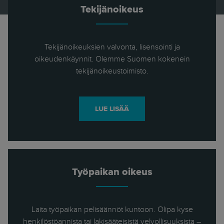
Tekijänoikeus
Tekijänoikeuksien valvonta, lisensointi ja
oikeudenkäynnit. Olemme Suomen kokenein
tekijänoikeustoimisto.
LUE LISÄÄ
Työpaikan oikeus
Laita työpaikan pelisäännöt kuntoon. Olipa kyse
henkilöstöannista tai lakisääteisistä velvollisuuksista –