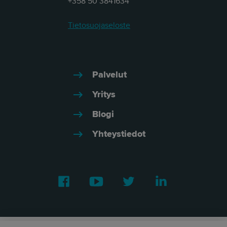
+358 50 3841634
Tietosuojaseloste
Palvelut
Yritys
Blogi
Yhteystiedot
Facebook
Youtube
Twitter
LinkedIn