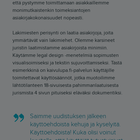
että pystymme toimittamaan asiakkaillemme
monimutkaistenkin toimeksiantojen
asiakirjakokonaisuudet nopeasti.
Lakimiesten perisynti on laatia asiakirjoja, joita
ymmärtävät vain lakimiehet. Olemme karsineet
juristin laatimistamme asiakirjoista minimiin.
Käytämme legal design -menetelmiä sopimusten
visualisoimiseksi ja tekstin sujuvoittamiseksi. Tästä
esimerkkinä on kaivulupa.fi-palvelun käyttäjille
toimitettavat käyttösäännöt, jotka muotoilimme
lähtötilanteen 18-sivuisesta pahimmanlaatuisesta
jurismista 4 sivun pituiseksi eläväksi dokumentiksi.
Saimme uudistuksen jälkeen
käyttöehdoista kehuja ja kyselyitä.
Käyttöehdoista! Kuka olisi voinut
kuvitella, että käyttäjät tutustuisivat