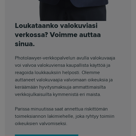
Loukataanko valokuviasi
verkossa? Voimme auttaa
sinua.
Photolawyer-verkkopalvelun avulla valokuvaaja
voi valvoa valokuviensa kaupallista käyttöä ja
reagoida loukkauksiin helposti. Olemme
auttaneet valokuvaajia valvomaan oikeuksia ja
keräämään hyvitysmaksuja ammattimaisilta
verkkojulkaisuilta kymmenistä eri maista.
Parissa minuutissa saat annettua riskittömän
toimeksiannon lakimiehelle, joka ryhtyy toimiin
oikeuksien valvomiseksi.