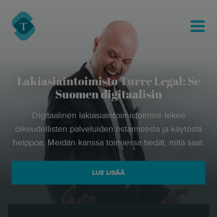
modal-check
Turre Legal
MENU
Lakiasiaintoimisto Turre Legal: Se
Suomen digitaalisin
Digitaalinen lakiasiaintoimistomme tekee
oikeudellisten palveluiden ostamisesta ja käytöstä
helppoa. Meidän kanssa toimiessa tiedät, mitä saat.
LUE LISÄÄ