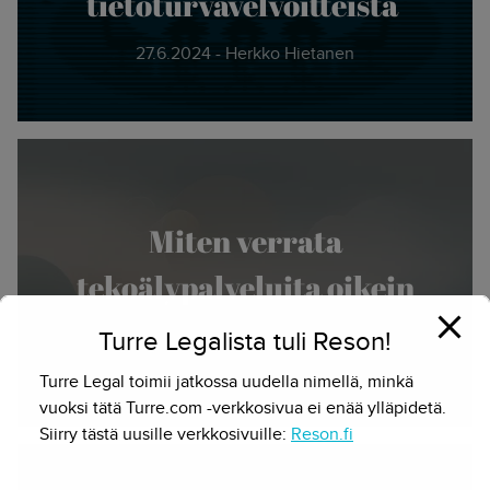
tietoturvavelvoitteista
27.6.2024 - Herkko Hietanen
Miten verrata
tekoälypalveluita oikein
Turre Legalista tuli Reson!
15.5.2024 - Herkko Hietanen
Turre Legal toimii jatkossa uudella nimellä, minkä
vuoksi tätä Turre.com -verkkosivua ei enää ylläpidetä.
Siirry tästä uusille verkkosivuille:
Reson.fi