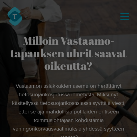
modal-check
Turre Legal
MENU
Milloin Vastaamo-
tapauksen uhrit saavat
oikeutta?
Vastaamon asiakkaiden asema on herättänyt
tietosuojarikosjutussa ihmetystä. Miksi nyt
käsitellyssä tietosuojarikosasiassa syyttäjä viesti,
ettei se aja mahdollisia potilaiden entiseen
toimitusjohtajaan kohdistamia
vahingonkorvausvaatimuksia yhdessä syytteen