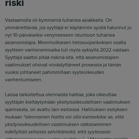
riski
Vastaamolla oli kymmeniä tuhansia asiakkaita. On
ymmärrettävää, jos syyttäjä ei käytännön syistä halunnut jo
nyt 10-päiväiseksi venyneeseen istuntoon tuhansia
asianomistajia. Monimutkaisen tietosuojarikoksen osalta
syytteen vanhenemisaika tuli myös syksyllä 2022 vastaan.
Syyttäjä saattoi pitää riskinä sitä, että asianomistajien
vaatimukset olisivat viivästyttäneet prosessia ja tämän
vuoksi johtaneet pahimmillaan syyteoikeuden
vanhentumiseen.
Laissa tarkoitettua olennaista haittaa, joka oikeuttaa
syyttäjän kieltäytymään yksityisoikeudellisen vaatimuksen
ajamisesta, on avattu lain esitöissä. Hallituksen esityksen
mukaan
“olennainen haitta voi olla esimerkiksi se, että
yksityisoikeudellisen vaatimuksen ratkaiseminen
edellyttää sellaista selvittämistä, että syyteasian