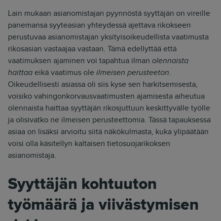
Lain mukaan asianomistajan pyynnöstä syyttäjän on vireille
panemansa syyteasian yhteydessä ajettava rikokseen
perustuvaa asianomistajan yksityisoikeudellista vaatimusta
rikosasian vastaajaa vastaan. Tämä edellyttää että
vaatimuksen ajaminen voi tapahtua ilman
olennaista
haittaa
eikä vaatimus ole
ilmeisen perusteeton
.
Oikeudellisesti asiassa oli siis kyse sen harkitsemisesta,
voisiko vahingonkorvausvaatimusten ajamisesta aiheutua
olennaista haittaa syyttäjän rikosjuttuun keskittyvälle työlle
ja olisivatko ne ilmeisen perusteettomia. Tässä tapauksessa
asiaa on lisäksi arvioitu siitä näkökulmasta, kuka ylipäätään
voisi olla käsitellyn kaltaisen tietosuojarikoksen
asianomistaja.
Syyttäjän kohtuuton
työmäärä ja viivästymisen