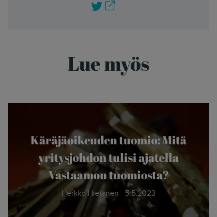
Twitter
Lue myös
Käräjäoikeuden tuomio: Mitä
yritysjohdon tulisi ajatella
Vastaamon tuomiosta?
Herkko Hietanen - 5.5.2023