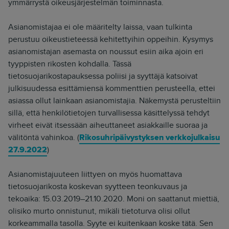
ymmärrystä oikeusjärjestelmän toiminnasta.
Asianomistajaa ei ole määritelty laissa, vaan tulkinta
perustuu oikeustieteessä kehitettyihin oppeihin. Kysymys
asianomistajan asemasta on noussut esiin aika ajoin eri
tyyppisten rikosten kohdalla. Tässä
tietosuojarikostapauksessa poliisi ja syyttäjä katsoivat
julkisuudessa esittämiensä kommenttien perusteella, ettei
asiassa ollut lainkaan asianomistajia. Näkemystä perusteltiin
sillä, että henkilötietojen turvallisessa käsittelyssä tehdyt
virheet eivät itsessään aiheuttaneet asiakkaille suoraa ja
välitöntä vahinkoa. (
Rikosuhripäivystyksen verkkojulkaisu
27.9.2022
)
Asianomistajuuteen liittyen on myös huomattava
tietosuojarikosta koskevan syytteen teonkuvaus ja
tekoaika: 15.03.2019–21.10.2020. Moni on saattanut miettiä,
olisiko murto onnistunut, mikäli tietoturva olisi ollut
korkeammalla tasolla. Syyte ei kuitenkaan koske tätä. Sen