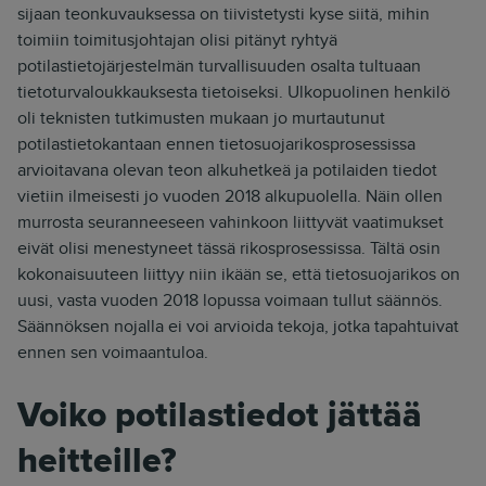
sijaan teonkuvauksessa on tiivistetysti kyse siitä, mihin
toimiin toimitusjohtajan olisi pitänyt ryhtyä
potilastietojärjestelmän turvallisuuden osalta tultuaan
tietoturvaloukkauksesta tietoiseksi. Ulkopuolinen henkilö
oli teknisten tutkimusten mukaan jo murtautunut
potilastietokantaan ennen tietosuojarikosprosessissa
arvioitavana olevan teon alkuhetkeä ja potilaiden tiedot
vietiin ilmeisesti jo vuoden 2018 alkupuolella. Näin ollen
murrosta seuranneeseen vahinkoon liittyvät vaatimukset
eivät olisi menestyneet tässä rikosprosessissa. Tältä osin
kokonaisuuteen liittyy niin ikään se, että tietosuojarikos on
uusi, vasta vuoden 2018 lopussa voimaan tullut säännös.
Säännöksen nojalla ei voi arvioida tekoja, jotka tapahtuivat
ennen sen voimaantuloa.
Voiko potilastiedot jättää
heitteille?