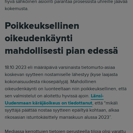
hyvä sähköinen asiointi parantaa prosessista uhreille jäävää
kokemusta.
Poikkeuksellinen
oikeudenkäynti
mahdollisesti pian edessä
18.10.2023 eli määräpäivä varsinaista tietomurto-asiaa
koskevan syytteen nostamiselle lähestyy (kyse laajasta
kokonaisuudesta rikosepäilyjä). Mahdollinen
oikeudenkäynti on luonteeltaan niin poikkeuksellinen, että
sen valmistelut on aloitettu hyvissä ajoin.
Länsi-
Uudenmaan käräjäoikeus on tiedottanut
, että “mikäli
syyttäjä päättää nostaa syytteen epäiltyä kohtaan, alkaa
rikosasian istuntokäsittely marraskuun alussa 2023”.
Mediassa kerrottujen tietojen perusteella tiloja olisi varattu