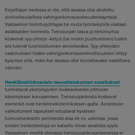
Kirjoittajan tiedossa ei ole, että asiassa olisi aloitettu
siviilioikeudellisia vahingonkorvausoikeudenkäyntejä
Vastaamon toimitusjohtajaa tai muita työntekijöitä vastaan
asiakkaiden toimesta. Tietosuojan tasoa ja tietomurtoa
koskevat syy-yhteys -ketjut (tai niiden puuttuminen) tuskin
siis tulevat tuomioistuimen arvioitavaksi. Syy-yhteyden
vaatimuksen lisäksi vahingonkorvausvelvollisuuteen liittyy
kysymys siitä, mikä itse asiassa olisi korvattavaksi vaadittava
vahinko.
Henkilövahinkoasiain neuvottelukunnan suositukset
tunnistavat yksityisyyden loukkauksesta johtuvan
kärsimyksen korvaamisen. Tietosuojarikosta koskevat
esimerkit ovat henkilörekisteririkoksen ajalta. Aineistoon
valikoituneet tapaukset edustavat kyseisen
tunnusmerkistön perinteistä alaa eli ns. urkintaa, jossa
toisten henkilötietoja on katseltu ilman asiallista syytä.
Vastaamon vireillä olevassa tietosuojarikosprosessissa ei