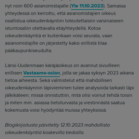
nyt noin 600 asianomistajalle (
Yle 11.10.2023
). Samassa
yhteydessä on kerrottu, että asianomistajien oikeus
osallistua oikeudenkäyntiin toteutettaisiin varsinaiseen
istuntosaliin otettavalla etäyhteydellä. Kotoa
oikeudenkäyntiä ei kuitenkaan voisi seurata, vaan
asianomistajille on järjestetty kaksi erillistä tilaa
pääkaupunkiseudulta.
Länsi-Uudenmaan käräjäoikeus on avannut sivuilleen
erillisen
Vastaamo-osion
, jolla se jakaa syksyn 2023 aikana
tietoa aiheesta. Sekä valmistelut että mahdollisen
oikeudenkäynnin läpivieminen tulee analysoida tarkasti läpi
jälkikäteen; missä onnistuttiin, mitä olisi voinut tehdä toisin
ja miten mm. asiassa tietoturvasta ja viestinnästä saatua
kokemusta voisi hyödyntää muissa yhteyksissä.
Blogikirjoitusta päivitetty 12.10.2023 mahdollista
oikeudenkäyntiä koskevilla tiedoilla.