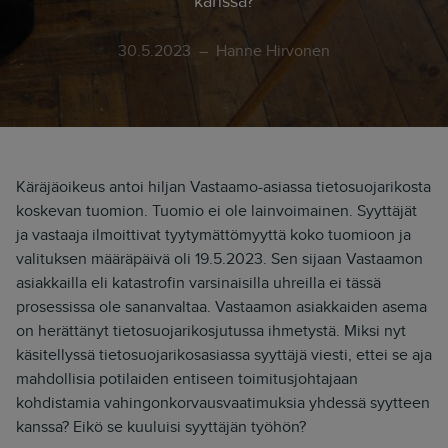
kanssa?
30.5.2023
Hanne Hirvonen
Käräjäoikeus antoi hiljan Vastaamo-asiassa tietosuojarikosta
koskevan tuomion. Tuomio ei ole lainvoimainen. Syyttäjät
ja vastaaja ilmoittivat tyytymättömyyttä koko tuomioon ja
valituksen määräpäivä oli 19.5.2023. Sen sijaan Vastaamon
asiakkailla eli katastrofin varsinaisilla uhreilla ei tässä
prosessissa ole sananvaltaa. Vastaamon asiakkaiden asema
on herättänyt tietosuojarikosjutussa ihmetystä. Miksi nyt
käsitellyssä tietosuojarikosasiassa syyttäjä viesti, ettei se aja
mahdollisia potilaiden entiseen toimitusjohtajaan
kohdistamia vahingonkorvausvaatimuksia yhdessä syytteen
kanssa? Eikö se kuuluisi syyttäjän työhön?