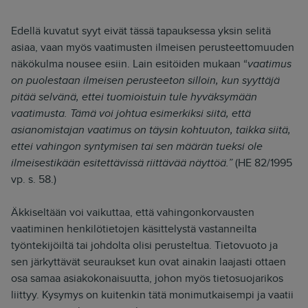
Edellä kuvatut syyt eivät tässä tapauksessa yksin selitä
asiaa, vaan myös vaatimusten ilmeisen perusteettomuuden
näkökulma nousee esiin. Lain esitöiden mukaan “
vaatimus
on puolestaan ilmeisen perusteeton silloin, kun syyttäjä
pitää selvänä, ettei tuomioistuin tule hyväksymään
vaatimusta. Tämä voi johtua esimerkiksi siitä, että
asianomistajan vaatimus on täysin kohtuuton, taikka siitä,
ettei vahingon syntymisen tai sen määrän tueksi ole
ilmeisestikään esitettävissä riittävää näyttöä.”
(HE 82/1995
vp. s. 58.)
Äkkiseltään voi vaikuttaa, että vahingonkorvausten
vaatiminen henkilötietojen käsittelystä vastanneilta
työntekijöiltä tai johdolta olisi perusteltua. Tietovuoto ja
sen järkyttävät seuraukset kun ovat ainakin laajasti ottaen
osa samaa asiakokonaisuutta, johon myös tietosuojarikos
liittyy. Kysymys on kuitenkin tätä monimutkaisempi ja vaatii