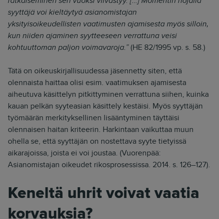
ratkaiseminen sen vuoksi viivästyy. […] Momentin nojalla
syyttäjä voi kieltäytyä asianomistajan
yksityisoikeudellisten vaatimusten ajamisesta myös silloin,
kun niiden ajaminen syytteeseen verrattuna veisi
kohtuuttoman paljon voimavaroja.”
(HE 82/1995 vp. s. 58.)
Tätä on oikeuskirjallisuudessa jäsennetty siten, että
olennaista haittaa olisi esim. vaatimuksen ajamisesta
aiheutuva käsittelyn pitkittyminen verrattuna siihen, kuinka
kauan pelkän syyteasian käsittely kestäisi. Myös syyttäjän
työmäärän merkityksellinen lisääntyminen täyttäisi
olennaisen haitan kriteerin. Harkintaan vaikuttaa muun
ohella se, että syyttäjän on nostettava syyte tietyissä
aikarajoissa, joista ei voi joustaa. (Vuorenpää:
Asianomistajan oikeudet rikosprosessissa. 2014. s. 126–127).
Keneltä uhrit voivat vaatia
korvauksia?