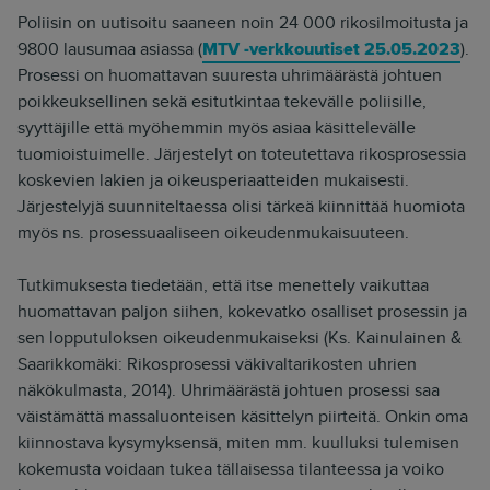
Poliisin on uutisoitu saaneen noin 24 000 rikosilmoitusta ja
9800 lausumaa asiassa (
MTV -verkkouutiset 25.05.2023
).
Prosessi on huomattavan suuresta uhrimäärästä johtuen
poikkeuksellinen sekä esitutkintaa tekevälle poliisille,
syyttäjille että myöhemmin myös asiaa käsittelevälle
tuomioistuimelle. Järjestelyt on toteutettava rikosprosessia
koskevien lakien ja oikeusperiaatteiden mukaisesti.
Järjestelyjä suunniteltaessa olisi tärkeä kiinnittää huomiota
myös ns. prosessuaaliseen oikeudenmukaisuuteen.
Tutkimuksesta tiedetään, että itse menettely vaikuttaa
huomattavan paljon siihen, kokevatko osalliset prosessin ja
sen lopputuloksen oikeudenmukaiseksi (Ks. Kainulainen &
Saarikkomäki: Rikosprosessi väkivaltarikosten uhrien
näkökulmasta, 2014). Uhrimäärästä johtuen prosessi saa
väistämättä massaluonteisen käsittelyn piirteitä. Onkin oma
kiinnostava kysymyksensä, miten mm. kuulluksi tulemisen
kokemusta voidaan tukea tällaisessa tilanteessa ja voiko