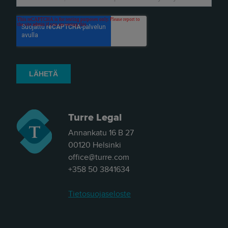
Siksi julkaisimme uuden nimen ja
verkkosivun. Out with the old - in with
the new."
- Herkko Hietanen
Turre Legal
Annankatu 16 B 27
00120 Helsinki
office@turre.com
+358 50 3841634
Tietosuojaseloste