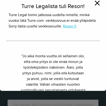
Turre Legalista tuli Reson!
Ota yhteyttä
Turre Legal toimii jatkossa uudella nimellä, minkä
vuoksi tätä Turre.com -verkkosivua ei enää ylläpidetä.
Siirry tästä uusille verkkosivuille:
Reson.fi
"Jo aika monta vuotta oli sellainen olo,
että oma yritys ei ole enää minun ja
työntekijöideni näköinen. Ääni, jolla
yritys puhuu, nimi, jolla sitä kutsutaan
ja arvot, joita se viestii tuntuivat
vääriltä. Vähän vihaisten nuorten
juristinalkujen perustamasta yrityksestä
on kasvanut kokenut ja
näkemyksellinen asiantuntijayritys.