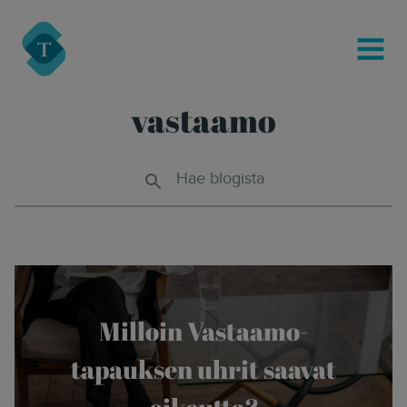
modal-check
Turre Legal
MENU
vastaamo
Hae blogista
Milloin Vastaamo-
tapauksen uhrit saavat
oikeutta?