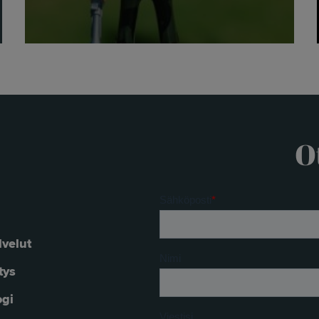
O
lvelut
tys
ogi