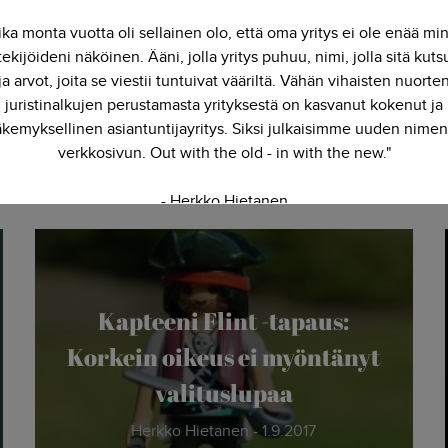
yy monitieteisyys yhdessä paketissa.
ika monta vuotta oli sellainen olo, että oma yritys ei ole enää mi
ekijöideni näköinen. Ääni, jolla yritys puhuu, nimi, jolla sitä kut
ja arvot, joita se viestii tuntuivat vääriltä. Vähän vihaisten nuorte
juristinalkujen perustamasta yrityksestä on kasvanut kokenut ja
kemyksellinen asiantuntijayritys. Siksi julkaisimme uuden nimen
Lue myös
verkkosivun. Out with the old - in with the new."
- Herkko Hietanen
Kapteeni Flint -tapaus:
Korkein oikeus ei myöntänyt
valituslupaa
Herkko Hietanen - 1.9.2017