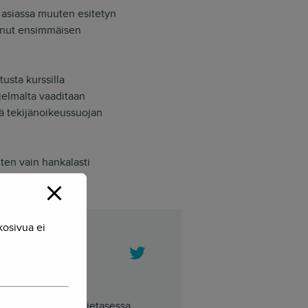
i asiassa muuten esitetyn
konut ensimmäisen
usta kurssilla
jelmalta vaaditaan
tä tekijänoikeussuojan
ten vain hankalasti
kosivua ei
Twitter
tieteilijä. Herkko Hietasessa