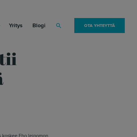
Yritys
Blogi
OTA YHTEYTTÄ
Haku
tii
ä
us koskee Eho leipomon