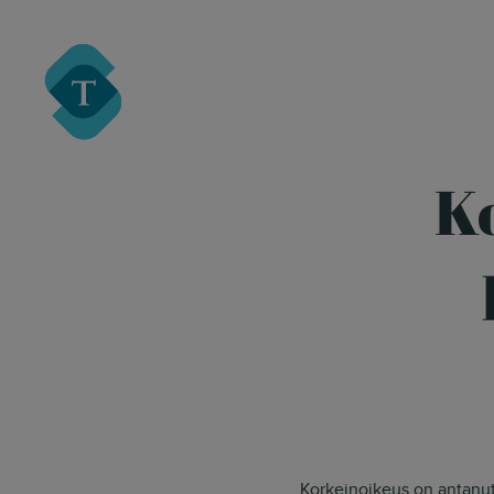
Turre Legal
Ko
Korkeinoikeus on antanu