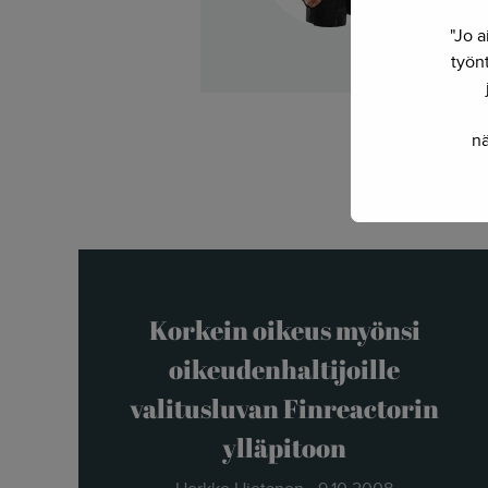
yhdist
"Jo a
työnt
nä
Korkein oikeus myönsi
oikeudenhaltijoille
valitusluvan Finreactorin
ylläpitoon