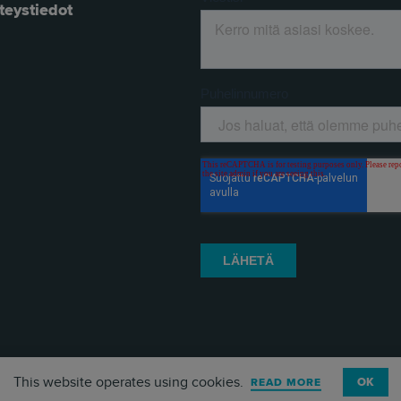
teystiedot
This website operates using cookies.
OK
READ MORE