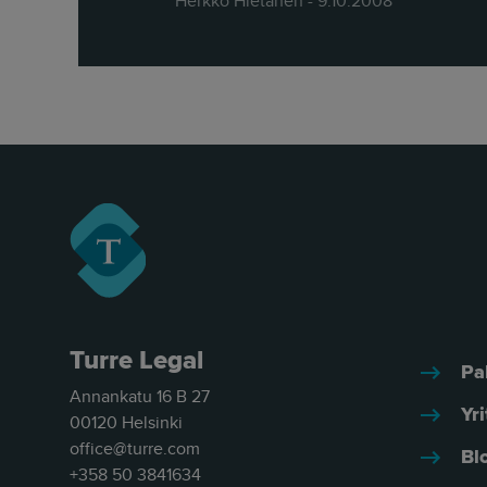
Herkko Hietanen - 9.10.2008
Turre Legal
Pa
Annankatu 16 B 27
Yri
00120 Helsinki
office@turre.com
Bl
+358 50 3841634