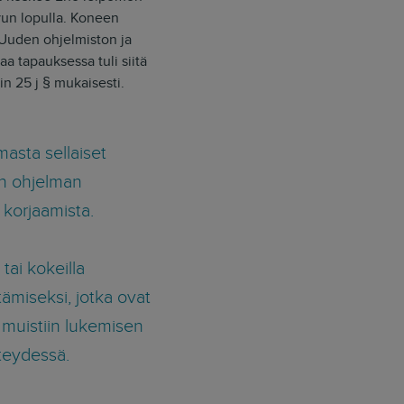
vun lopulla. Koneen
 Uuden ohjelmiston ja
taa tapauksessa tuli siitä
n 25 j § mukaisesti.
masta sellaiset
en ohjelman
korjaamista.
tai kokeilla
tämiseksi, jotka ovat
muistiin lukemisen
hteydessä.