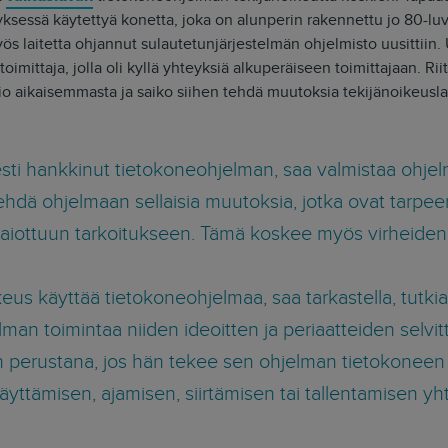
yksessä käytettyä konetta, joka on alunperin rakennettu jo 80-lu
s laitetta ohjannut sulautetunjärjestelmän ohjelmisto uusittiin.
toimittaja, jolla oli kyllä yhteyksiä alkuperäiseen toimittajaan. Rii
io aikaisemmasta ja saiko siihen tehdä muutoksia tekijänoikeuslai
sesti hankkinut tietokoneohjelman, saa valmistaa ohjel
ehdä ohjelmaan sellaisia muutoksia, jotka ovat tarpe
 aiottuun tarkoitukseen. Tämä koskee myös virheiden 
keus käyttää tietokoneohjelmaa, saa tarkastella, tutkia 
man toimintaa niiden ideoitten ja periaatteiden selvit
 perustana, jos hän tekee sen ohjelman tietokoneen 
äyttämisen, ajamisen, siirtämisen tai tallentamisen y