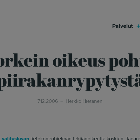
modal-check
Palvelut
rkein oikeus poh
piirakanrypytyst
7.12.2006
Herkko Hietanen
t
valitusluvan
tietokoneohjelman tekijänoikeutta koskien. Tapa