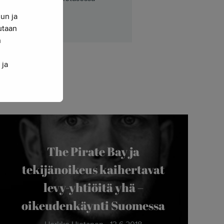
nun ja
sutaan
n
 ja
The Pirate Bay ja
tekijänoikeus kaihertavat
levy-yhtiöitä yhä –
oikeudenkäynti Suomessa