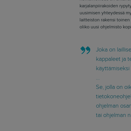
karjalanpiirakoiden rypyt
uusimisen yhteydessä myö
laitteiston rakensi toinen 
oliko uusi ohjelmisto kop
Joka on lailli
kappaleet ja t
käyttämiseksi
…
Se, jolla on oi
tietokoneohjel
ohjelman osan
tai ohjelman n