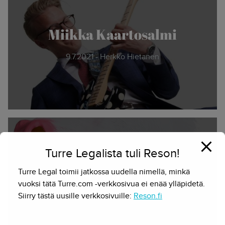
Miikka Kaartosalmi
9.7.2021 - Herkko Hietanen
Turre Legalista tuli Reson!
Uusi työntekijä
Turre Legal toimii jatkossa uudella nimellä, minkä
vuoksi tätä Turre.com -verkkosivua ei enää ylläpidetä.
Siirry tästä uusille verkkosivuille:
Reson.fi
18.3.2019 - Herkko Hietanen