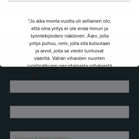
"Jo aika monta vuotta oli sellainen olo,
että oma yritys ei ole enää minun ja
työntekijöideni näköinen. Ääni, jolla
yritys puhuu, nimi, jolla sitä kutsutaan
ja arvot, joita se viestii tuntuivat
Ota yhteyttä
vääriltä. Vähän vihaisten nuorten
juristinalkujen perustamasta yrityksestä
on kasvanut kokenut ja
näkemyksellinen asiantuntijayritys.
Siksi julkaisimme uuden nimen ja
verkkosivun. Out with the old - in with
the new."
- Herkko Hietanen