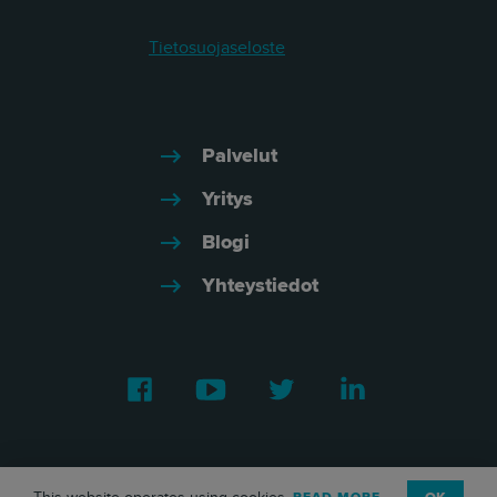
Tietosuojaseloste
Palvelut
Yritys
Blogi
Yhteystiedot
Facebook
Youtube
Twitter
LinkedIn
This website operates using cookies.
READ MORE