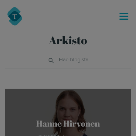
modal-check
Turre Legal
MENU
Arkisto
Hae blogista
Hanne Hirvonen