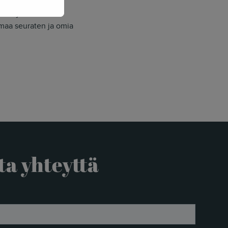
itaroistaan tai
ieli Python sekä
lmaa seuraten ja omia
ta yhteyttä