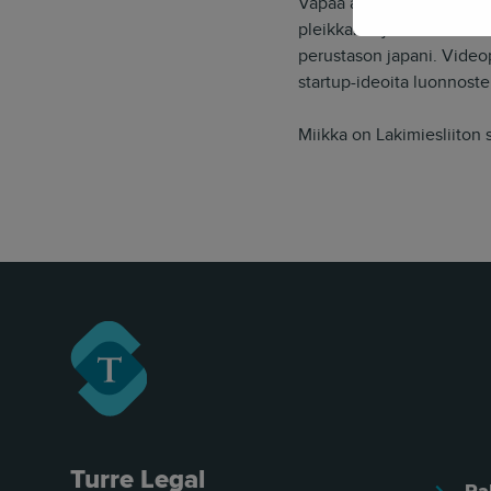
Vapaa ajallaan Miikka vai
pleikkariohjaimen. Counte
perustason japani. Videop
startup-ideoita luonnoste
Miikka on Lakimiesliiton
Turre Legal