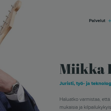
modal-check
Palvelut
Miikka 
Juristi, työ- ja teknol
Haluatko varmistaa, että yrityksesi IT- tai HR-prosessit ovat lain
mukaisia ja kilpailukykyis