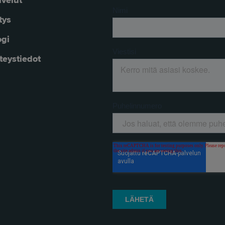
lvelut
tys
ogi
teystiedot