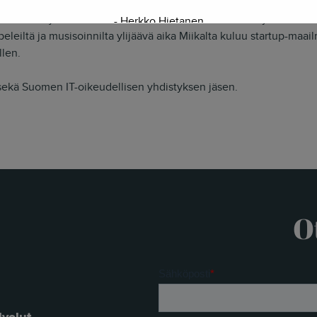
htaa puvun verkkareihin ja nappaa käteensä joko yhden monista k
r Striken ja Guns N’ Rosesin lisäksi Miikalta taittuu myös koodik
- Herkko Hietanen
eleiltä ja musisoinnilta ylijäävä aika Miikalta kuluu startup-maai
llen.
 sekä Suomen IT-oikeudellisen yhdistyksen jäsen.
O