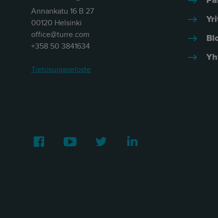
Pa
Annankatu 16 B 27
Yri
00120 Helsinki
office@turre.com
Bl
+358 50 3841634
Yh
Tietosuojaseloste
Facebook
Youtube
Twitter
LinkedIn