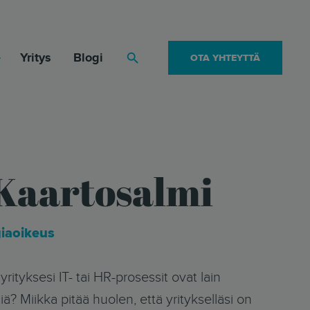
Yritys
Blogi
OTA YHTEYTTÄ
Haku
Kaartosalmi
ogiaoikeus
iä? Miikka pitää huolen, että yritykselläsi on