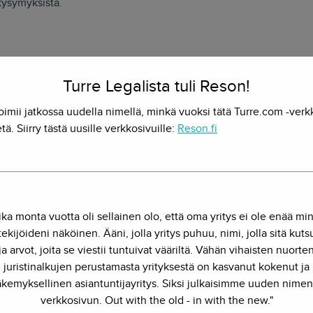
 kysymyksistä.
Turre Legalista tuli Reson!
keustieteen maisteriksi (OTM) Turun yliopistosta vuonna 2021. O
-urheiluoikeuteen sekä teknologiaoikeuteen ja siihen liittyviin kan
oimii jatkossa uudella nimellä, minkä vuoksi tätä Turre.com -verk
tä. Siirry tästä uusille verkkosivuille:
Reson.fi
mus
onipuolisissa toimeksiannoissa erilaisten IT- ja teknologiayhtiöi
uojaan liittyvissä kysymyksissä. Tämän lisäksi Miikka on auttanut 
ika monta vuotta oli sellainen olo, että oma yritys ei ole enää mi
tamaan heidän henkilöstönhallintaansa liittyvät asiat kuntoon.
ekijöideni näköinen. Ääni, jolla yritys puhuu, nimi, jolla sitä kut
ja arvot, joita se viestii tuntuivat vääriltä. Vähän vihaisten nuorte
juristinalkujen perustamasta yrityksestä on kasvanut kokenut ja
kemyksellinen asiantuntijayritys. Siksi julkaisimme uuden nimen
verkkosivun. Out with the old - in with the new."