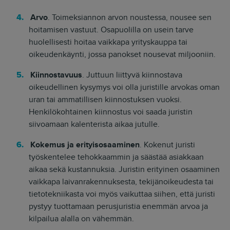
Arvo
. Toimeksiannon arvon noustessa, nousee sen
hoitamisen vastuut. Osapuolilla on usein tarve
huolellisesti hoitaa vaikkapa yrityskauppa tai
oikeudenkäynti, jossa panokset nousevat miljooniin.
Kiinnostavuus
. Juttuun liittyvä kiinnostava
oikeudellinen kysymys voi olla juristille arvokas oman
uran tai ammatillisen kiinnostuksen vuoksi.
Henkilökohtainen kiinnostus voi saada juristin
siivoamaan kalenterista aikaa jutulle.
Kokemus ja erityisosaaminen
. Kokenut juristi
työskentelee tehokkaammin ja säästää asiakkaan
aikaa sekä kustannuksia. Juristin erityinen osaaminen
vaikkapa laivanrakennuksesta, tekijänoikeudesta tai
tietotekniikasta voi myös vaikuttaa siihen, että juristi
pystyy tuottamaan perusjuristia enemmän arvoa ja
kilpailua alalla on vähemmän.