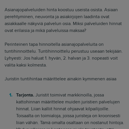
Asianajopalveluiden hinta koostuu useista osista. Asiaan
perehtyminen, neuvonta ja asiakirjojen laadinta ovat
asiakkaalle näkyviä palvelun osia. Miksi palveluiden hinnat
ovat erilaisia ja mikä palveluissa maksaa?
Perinteinen tapa hinnoitella asianajopalveluita on
tuntihinnoittelu. Tuntihinnoittelu perustuu useaan tekijään.
Lyhyesti: Jos haluat 1. hyvän, 2. halvan ja 3. nopeasti voit
valita kaksi kolmesta.
Juristin tuntihintaa määrittelee ainakin kymmenen asiaa
Tarjonta.
Juristit toimivat markkinoilla, jossa
kattohinnan määrittelee muiden juristien palvelujen
hinnat. Liian kalliit hinnat ohjaavat kilpailijoille.
Toisaalta on toimialoja, joissa juristeja on kroonisesti
liian vähän. Tämä omalta osaltaan on nostanut hintoja.