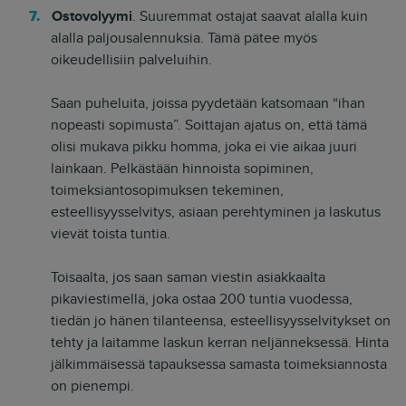
Ostovolyymi
. Suuremmat ostajat saavat alalla kuin
alalla paljousalennuksia. Tämä pätee myös
oikeudellisiin palveluihin.
Saan puheluita, joissa pyydetään katsomaan “ihan
nopeasti sopimusta”. Soittajan ajatus on, että tämä
olisi mukava pikku homma, joka ei vie aikaa juuri
lainkaan. Pelkästään hinnoista sopiminen,
toimeksiantosopimuksen tekeminen,
esteellisyysselvitys, asiaan perehtyminen ja laskutus
vievät toista tuntia.
Toisaalta, jos saan saman viestin asiakkaalta
pikaviestimellä, joka ostaa 200 tuntia vuodessa,
tiedän jo hänen tilanteensa, esteellisyysselvitykset on
tehty ja laitamme laskun kerran neljänneksessä. Hinta
jälkimmäisessä tapauksessa samasta toimeksiannosta
on pienempi.