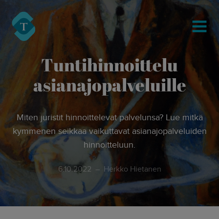
modal-check
Turre Legal
MENU
Tuntihinnoittelu
asianajopalveluille
Miten juristit hinnoittelevat palvelunsa? Lue mitkä
kymmenen seikkaa vaikuttavat asianajopalveluiden
hinnoitteluun.
6.10.2022
Herkko Hietanen