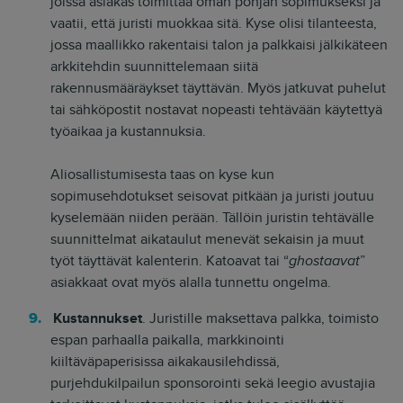
joissa asiakas toimittaa oman pohjan sopimukseksi ja
vaatii, että juristi muokkaa sitä. Kyse olisi tilanteesta,
jossa maallikko rakentaisi talon ja palkkaisi jälkikäteen
arkkitehdin suunnittelemaan siitä
rakennusmääräykset täyttävän. Myös jatkuvat puhelut
tai sähköpostit nostavat nopeasti tehtävään käytettyä
työaikaa ja kustannuksia.
Aliosallistumisesta taas on kyse kun
sopimusehdotukset seisovat pitkään ja juristi joutuu
kyselemään niiden perään. Tällöin juristin tehtävälle
suunnittelmat aikataulut menevät sekaisin ja muut
työt täyttävät kalenterin. Katoavat tai “
ghostaavat
”
asiakkaat ovat myös alalla tunnettu ongelma.
Kustannukset
. Juristille maksettava palkka, toimisto
espan parhaalla paikalla, markkinointi
kiiltäväpaperisissa aikakausilehdissä,
purjehdukilpailun sponsorointi sekä leegio avustajia