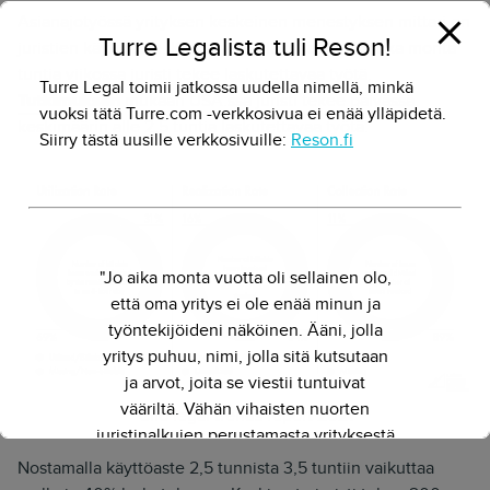
Asianajotyössä yrityksen keskeinen menestyksen mittari on
Turre Legalista tuli Reson!
juristien käyttöaste. Käyttöasteella mitataan kuinka monta
tuntia viikossa juristi tekee laskutettavaa työtä.
Turre Legal toimii jatkossa uudella nimellä, minkä
Tutkimuksen
mukaan USA:ssa juristi tekee päivässä
vuoksi tätä Turre.com -verkkosivua ei enää ylläpidetä.
keskimäärin alle 2,5 tuntia laskutettavaa työtä.
Siirry tästä uusille verkkosivuille:
Reson.fi
"Jo aika monta vuotta oli sellainen olo,
että oma yritys ei ole enää minun ja
työntekijöideni näköinen. Ääni, jolla
yritys puhuu, nimi, jolla sitä kutsutaan
ja arvot, joita se viestii tuntuivat
vääriltä. Vähän vihaisten nuorten
Clio legal trends report 2021
juristinalkujen perustamasta yrityksestä
on kasvanut kokenut ja
Nostamalla käyttöaste 2,5 tunnista 3,5 tuntiin vaikuttaa
näkemyksellinen asiantuntijayritys.