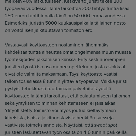
melkein 40% laskutukseen. Keskiverto juristi tekee 200
Siksi julkaisimme uuden nimen ja
työpäivää vuodessa. Tämä tarkoittaa 200 tehtyä tuntia lisää.
verkkosivun. Out with the old - in with
250 euron tuntihinnalla tämä on 50.000 euroa vuodessa.
the new."
Esimerkiksi juristin 5000 kuukausipalkalla tällainen nosto
on voitollisen ja kituuttavan toimiston ero.
- Herkko Hietanen
Vastaavasti käyttöasteen nostaminen lähemmäksi
kahdeksaa tuntia aiheuttaa omat ongelmansa muun muassa
työntekijöiden jaksamisen kanssa. Erityisesti nuorempien
juristien työstä iso osa menee opetteluun, josta asiakkaat
eivät ole valmiita maksamaan. Täysi käyttöaste vaatisi
tällöin tosiasiassa 8 tunnin ylittäviä työpäiviä. Vaikka juristi
pystyisi tehokkaasti tuottamaan palveluita täydellä
käyttöasteella tämä tarkoittasi, että palautumiseen tai oman
sekä yrityksen toiminnan kehittämiseen ei jäisi aikaa.
Ylityöllistetty toimisto voi myös joutua kieltäytymään
kiireisistä, isoista ja kiinnostavista henkilöresursseja
vaativista toimeksiannoista. Näyttäisi, että
sweet spot
juristien laskutettavan työn osalta on 4-6 tunnin paikkeilla.