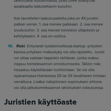
tarkoittavat kustannuksia, jotka tulee sisällyttää
asiakkaalta laskutettaviin kuluihin.
Itse tavoittelen laskutusastetta joka on 4X juristin
palkan verran. 1. osa menee palkkaan. 2. osa menee
sivukuluihin. 3. osa menee toimiston ylläpitoon ja
kehitykseen. 4. osa on voittoa.
Riski
. Erityisesti työskennellessä startup -yritysten
kanssa yrityksen maksukyky voi olla rajoitettu. Juristi
voi ottaa vastaan laajankin tehtävän, jonka maksu
riippuu toimeksiannon onnistumisesta. Tällöin riski
heijastuu käytettävään tuntihintaan. Se voi olla
epävarmassa tilanteessa 2X tai 3X tavalliseen hintaan
verrattuna. Lisäksi riskipitoisen sopimuksen ehtona
voi olla jatkotoimeksiannot rahoituksen toteutuessa.
Juristien käyttöaste