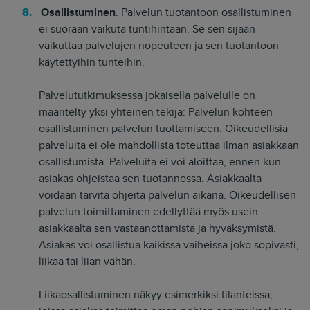
Osallistuminen
. Palvelun tuotantoon osallistuminen
ei suoraan vaikuta tuntihintaan. Se sen sijaan
vaikuttaa palvelujen nopeuteen ja sen tuotantoon
käytettyihin tunteihin.
Palvelututkimuksessa jokaisella palvelulle on
määritelty yksi yhteinen tekijä: Palvelun kohteen
osallistuminen palvelun tuottamiseen. Oikeudellisia
palveluita ei ole mahdollista toteuttaa ilman asiakkaan
osallistumista. Palveluita ei voi aloittaa, ennen kun
asiakas ohjeistaa sen tuotannossa. Asiakkaalta
voidaan tarvita ohjeita palvelun aikana. Oikeudellisen
palvelun toimittaminen edellyttää myös usein
asiakkaalta sen vastaanottamista ja hyväksymistä.
Asiakas voi osallistua kaikissa vaiheissa joko sopivasti,
liikaa tai liian vähän.
Liikaosallistuminen näkyy esimerkiksi tilanteissa,