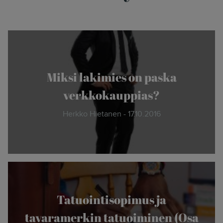
Miksi lakimies on paska
verkkokauppias?
Herkko Hietanen - 17.10.2016
Tatuointisopimus ja
tavaramerkin tatuoiminen (Osa