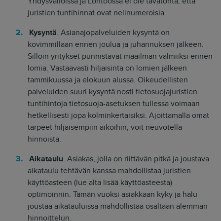
Yhdysvalloissa ja Lontoossa ei ole tavatonta, että
juristien tuntihinnat ovat nelinumeroisia.
Kysyntä
. Asianajopalveluiden kysyntä on
kovimmillaan ennen joulua ja juhannuksen jälkeen.
Silloin yritykset punnistavat maailman valmiiksi ennen
lomia. Vastaavasti hiljaisinta on lomien jälkeen
tammikuussa ja elokuun alussa. Oikeudellisten
palveluiden suuri kysyntä nosti tietosuojajuristien
tuntihintoja tietosuoja-asetuksen tullessa voimaan
hetkellisesti jopa kolminkertaisiksi. Ajoittamalla omat
tarpeet hiljaisempiin aikoihin, voit neuvotella
hinnoista.
Aikataulu
. Asiakas, jolla on riittävän pitkä ja joustava
aikataulu tehtävän kanssa mahdollistaa juristien
käyttöasteen (lue alta lisää käyttöasteesta)
optimoinnin. Tämän vuoksi asiakkaan kyky ja halu
joustaa aikatauluissa mahdollistaa osaltaan alemman
hinnoittelun.