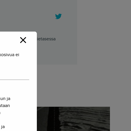
Twitter
tieteilijä. Herkko Hietasessa
kosivua ei
nun ja
sutaan
n
 ja