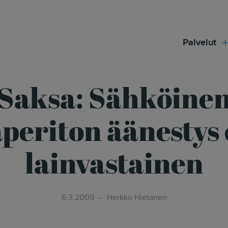
modal-check
Palvelut
Saksa: Sähköine
periton äänestys
lainvastainen
6.3.2009
Herkko Hietanen