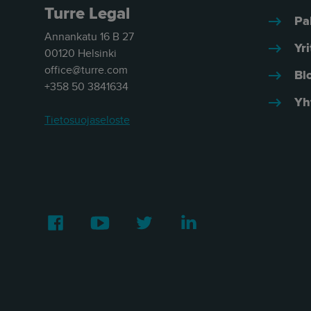
Turre Legal
Pa
Annankatu 16 B 27
Yri
00120 Helsinki
office@turre.com
Bl
+358 50 3841634
Yh
Tietosuojaseloste
Facebook
Youtube
Twitter
LinkedIn