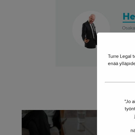
He
Osakas
Voiko 
yhdist
Turre Legal t
enää ylläpide
"Jo a
työnt
nä