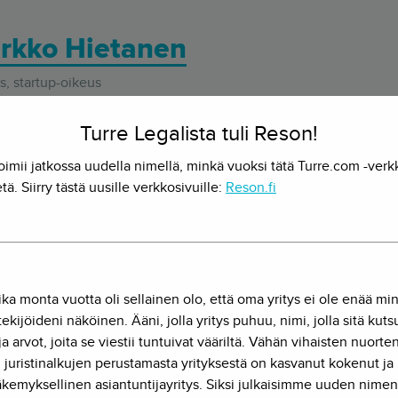
rkko Hietanen
, startup-oikeus
juristi olla myös palvelumuotoilija, ohjelmistokehittäjä ja kauppa
Turre Legalista tuli Reson!
yy monitieteisyys yhdessä paketissa.
oimii jatkossa uudella nimellä, minkä vuoksi tätä Turre.com -verk
tä. Siirry tästä uusille verkkosivuille:
Reson.fi
Lue myös
ika monta vuotta oli sellainen olo, että oma yritys ei ole enää mi
ekijöideni näköinen. Ääni, jolla yritys puhuu, nimi, jolla sitä kut
ja arvot, joita se viestii tuntuivat vääriltä. Vähän vihaisten nuorte
juristinalkujen perustamasta yrityksestä on kasvanut kokenut ja
kemyksellinen asiantuntijayritys. Siksi julkaisimme uuden nimen
Hovioikeus: Valtio