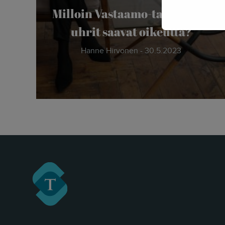
Milloin Vastaamo-tapauksen
uhrit saavat oikeutta?
Hanne Hirvonen - 30.5.2023