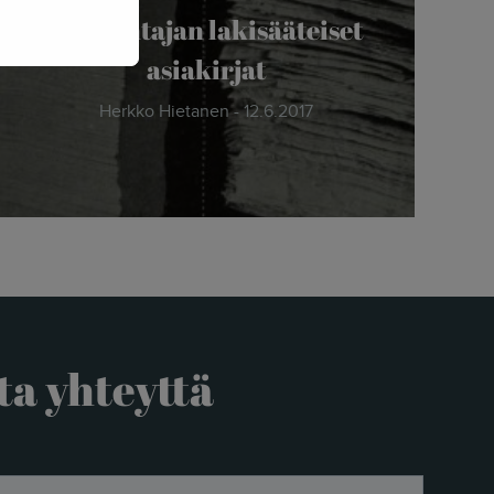
Työnantajan lakisääteiset
asiakirjat
Herkko Hietanen - 12.6.2017
ta yhteyttä