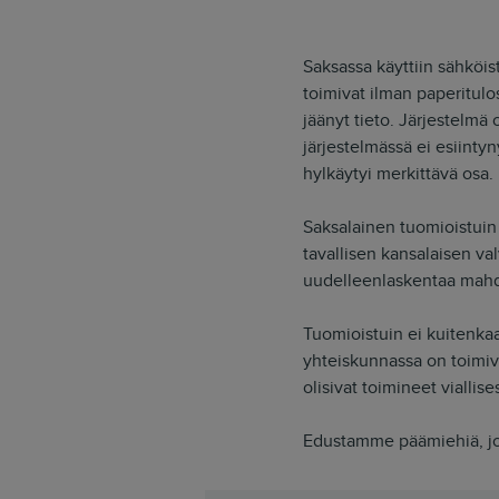
Saksassa käyttiin sähkö
toimivat ilman paperitulo
jäänyt tieto. Järjestelmä
järjestelmässä ei esiinty
hylkäytyi merkittävä osa.
Saksalainen tuomioistuin
tavallisen kansalaisen val
uudelleenlaskentaa mahdo
Tuomioistuin ei kuitenkaa
yhteiskunnassa on toimiva
olisivat toimineet viallise
Edustamme päämiehiä, jot