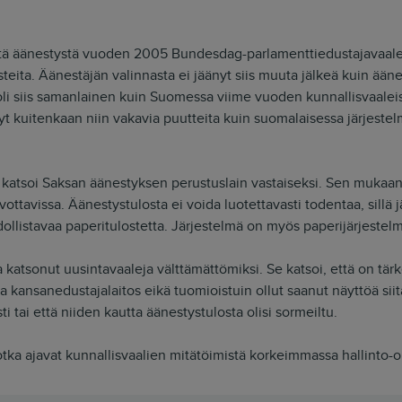
istä äänestystä vuoden 2005 Bundesdag-parlamenttiedustajavaal
steita. Äänestäjän valinnasta ei jäänyt siis muuta jälkeä kuin ää
 oli siis samanlainen kuin Suomessa viime vuoden kunnallisvaalei
nyt kuitenkaan niin vakavia puutteita kuin suomalaisessa järjestel
 katsoi Saksan äänestyksen perustuslain vastaiseksi. Sen mukaan
vottavissa. Äänestystulosta ei voida luotettavasti todentaa, sillä j
llistavaa paperitulostetta. Järjestelmä on myös paperijärjestelm
 katsonut uusintavaaleja välttämättömiksi. Se katsoi, että on tä
 kansanedustajalaitos eikä tuomioistuin ollut saanut näyttöä siitä
sti tai että niiden kautta äänestystulosta olisi sormeiltu.
ka ajavat kunnallisvaalien mitätöimistä korkeimmassa hallinto-