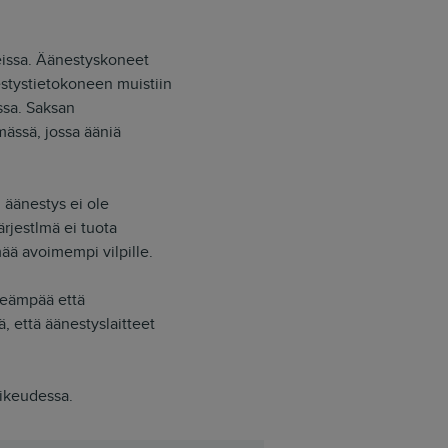
eissa. Äänestyskoneet
nestystietokoneen muistiin
ssa. Saksan
mässä, jossa ääniä
 äänestys ei ole
ärjestlmä ei tuota
ää avoimempi vilpille.
rkeämpää että
, että äänestyslaitteet
oikeudessa.