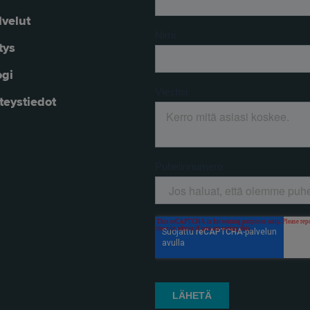
lvelut
tys
ogi
teystiedot