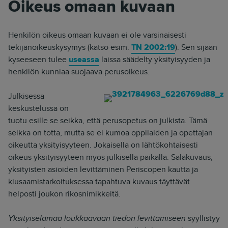
Oikeus omaan kuvaan
Henkilön oikeus omaan kuvaan ei ole varsinaisesti
tekijänoikeuskysymys (katso esim.
TN 2002:19
). Sen sijaan
kyseeseen tulee
useassa
laissa säädelty yksityisyyden ja
henkilön kunniaa suojaava perusoikeus.
Julkisessa
keskustelussa on
tuotu esille se seikka, että perusopetus on julkista. Tämä
seikka on totta, mutta se ei kumoa oppilaiden ja opettajan
oikeutta yksityisyyteen. Jokaisella on lähtökohtaisesti
oikeus yksityisyyteen myös julkisella paikalla. Salakuvaus,
yksityisten asioiden levittäminen Periscopen kautta ja
kiusaamistarkoituksessa tapahtuva kuvaus täyttävät
helposti joukon rikosnimikkeitä.
Yksityiselämää loukkaavaan tiedon levittämiseen
syyllistyy