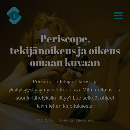
modal-check
Turre Legal
MENU
Periscope,
tekijänoikeus ja oikeus
omaan kuvaan
Periscopen tekijänoikeus- ja
yksityisyyskysymykset koulussa. Mitä muita asioita
suoriin lähetyksiin liittyy? Lue selkeät ohjeet
lakimiehen kirjoituksesta.
18.1.2016
Herkko Hietanen