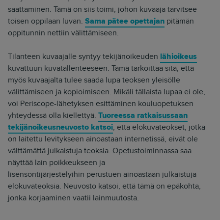
saattaminen. Tämä on siis toimi, johon kuvaaja tarvitsee
toisen oppilaan luvan.
Sama pätee opettajan
pitämän
oppitunnin nettiin välittämiseen.
Tilanteen kuvaajalle syntyy tekijänoikeuden
lähioikeus
kuvattuun kuvatallenteeseen. Tämä tarkoittaa sitä, että
myös kuvaajalta tulee saada lupa teoksen yleisölle
välittämiseen ja kopioimiseen. Mikäli tällaista lupaa ei ole,
voi Periscope-lähetyksen esittäminen kouluopetuksen
yhteydessä olla kiellettyä.
Tuoreessa ratkaisussaan
tekijänoikeusneuvosto katsoi
, että elokuvateokset, jotka
on laitettu levitykseen ainoastaan internetissä, eivät ole
välttämättä julkaistuja teoksia. Opetustoiminnassa saa
näyttää lain poikkeukseen ja
lisensontijärjestelyihin perustuen ainoastaan julkaistuja
elokuvateoksia. Neuvosto katsoi, että tämä on epäkohta,
jonka korjaaminen vaatii lainmuutosta.