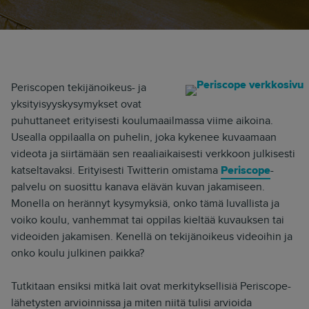
Periscopen tekijänoikeus- ja
yksityisyyskysymykset ovat
puhuttaneet erityisesti koulumaailmassa viime aikoina.
Usealla oppilaalla on puhelin, joka kykenee kuvaamaan
videota ja siirtämään sen reaaliaikaisesti verkkoon julkisesti
katseltavaksi. Erityisesti Twitterin omistama
Periscope
-
palvelu on suosittu kanava elävän kuvan jakamiseen.
Monella on herännyt kysymyksiä, onko tämä luvallista ja
voiko koulu, vanhemmat tai oppilas kieltää kuvauksen tai
videoiden jakamisen. Kenellä on tekijänoikeus videoihin ja
onko koulu julkinen paikka?
Tutkitaan ensiksi mitkä lait ovat merkityksellisiä Periscope-
lähetysten arvioinnissa ja miten niitä tulisi arvioida