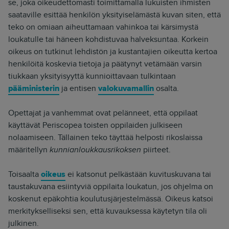
se, joka oikeudettomasti toimittamalla lukuisten ihmisten
saataville esittää henkilön yksityiselämästä kuvan siten, että
teko on omiaan aiheuttamaan vahinkoa tai kärsimystä
loukatulle tai häneen kohdistuvaa halveksuntaa. Korkein
oikeus on tutkinut lehdistön ja kustantajien oikeutta kertoa
henkilöitä koskevia tietoja ja päätynyt vetämään varsin
tiukkaan yksityisyyttä kunnioittavaan tulkintaan
pääministerin
ja entisen
valokuvamallin
osalta.
Opettajat ja vanhemmat ovat pelänneet, että oppilaat
käyttävät Periscopea toisten oppilaiden julkiseen
nolaamiseen. Tällainen teko täyttää helposti rikoslaissa
määritellyn
kunnianloukkausrikoksen
piirteet.
Toisaalta
oikeus
ei katsonut pelkästään kuvituskuvana tai
taustakuvana esiintyviä oppilaita loukatun, jos ohjelma on
koskenut epäkohtia koulutusjärjestelmässä. Oikeus katsoi
merkitykselliseksi sen, että kuvauksessa käytetyn tila oli
julkinen.