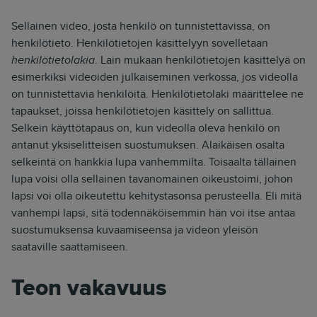
Sellainen video, josta henkilö on tunnistettavissa, on
henkilötieto. Henkilötietojen käsittelyyn sovelletaan
henkilötietolakia
. Lain mukaan henkilötietojen käsittelyä on
esimerkiksi videoiden julkaiseminen verkossa, jos videolla
on tunnistettavia henkilöitä. Henkilötietolaki määrittelee ne
tapaukset, joissa henkilötietojen käsittely on sallittua.
Selkein käyttötapaus on, kun videolla oleva henkilö on
antanut yksiselitteisen suostumuksen. Alaikäisen osalta
selkeintä on hankkia lupa vanhemmilta. Toisaalta tällainen
lupa voisi olla sellainen tavanomainen oikeustoimi, johon
lapsi voi olla oikeutettu kehitystasonsa perusteella. Eli mitä
vanhempi lapsi, sitä todennäköisemmin hän voi itse antaa
suostumuksensa kuvaamiseensa ja videon yleisön
saataville saattamiseen.
Teon vakavuus