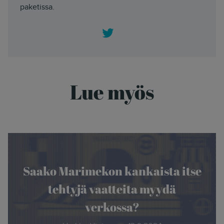
paketissa.
Twitter
Lue myös
Saako Marimekon kankaista itse
tehtyjä vaatteita myydä
verkossa?