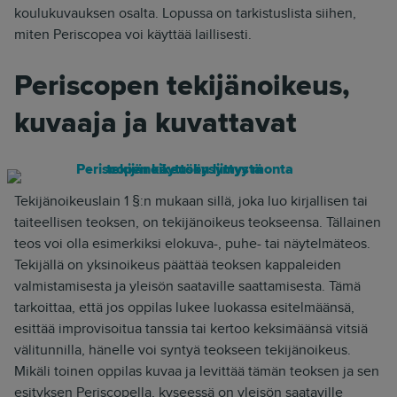
koulukuvauksen osalta. Lopussa on tarkistuslista siihen,
miten Periscopea voi käyttää laillisesti.
Periscopen tekijänoikeus,
kuvaaja ja kuvattavat
Tekijänoikeuslain 1 §:n mukaan sillä, joka luo kirjallisen tai
taiteellisen teoksen, on tekijänoikeus teokseensa. Tällainen
teos voi olla esimerkiksi elokuva-, puhe- tai näytelmäteos.
Tekijällä on yksinoikeus päättää teoksen kappaleiden
valmistamisesta ja yleisön saataville saattamisesta. Tämä
tarkoittaa, että jos oppilas lukee luokassa esitelmäänsä,
esittää improvisoitua tanssia tai kertoo keksimäänsä vitsiä
välitunnilla, hänelle voi syntyä teokseen tekijänoikeus.
Mikäli toinen oppilas kuvaa ja levittää tämän teoksen ja sen
esityksen Periscopella, kyseessä on yleisön saataville