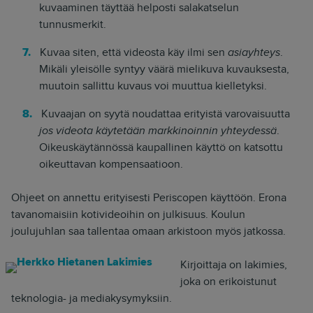
the old - in with the new."
kuvaaminen täyttää helposti salakatselun
tunnusmerkit.
- Herkko Hietanen
Kuvaa siten, että videosta käy ilmi sen
asiayhteys
.
Mikäli yleisölle syntyy väärä mielikuva kuvauksesta,
muutoin sallittu kuvaus voi muuttua kielletyksi.
Kuvaajan on syytä noudattaa erityistä varovaisuutta
jos videota käytetään markkinoinnin yhteydessä
.
Oikeuskäytännössä kaupallinen käyttö on katsottu
oikeuttavan kompensaatioon.
Ohjeet on annettu erityisesti Periscopen käyttöön. Erona
tavanomaisiin kotivideoihin on julkisuus. Koulun
joulujuhlan saa tallentaa omaan arkistoon myös jatkossa.
Kirjoittaja on lakimies,
joka on erikoistunut
teknologia- ja mediakysymyksiin.