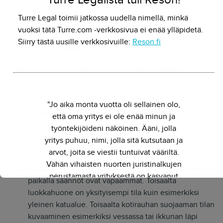
henkilöt ovat taustalla ja heidän roolinsa ei ole
merkittävä, lupaa ei heiltä välttämättä tarvitse.
Turre Legal toimii jatkossa uudella nimellä, minkä
vuoksi tätä Turre.com -verkkosivua ei enää ylläpidetä.
Kuvaa siten, että videolla olevat
henkilöt tietävät
Siirry tästä uusille verkkosivuille:
Reson.fi
sinun kuvaavan
.
Kerro kuvattaville, että
video päätyy yleisön
saataville
.
Älä kuvaa tilanteita, joissa saattaa syntyä
loukkaavaa
"Jo aika monta vuotta oli sellainen olo,
kuvamateriaalia. Uskonnolliset, seksuaalista sisältöä
että oma yritys ei ole enää minun ja
sisältävät, päihtymykseen liittyvät,
työntekijöideni näköinen. Ääni, jolla
etnisyyteen, rotuun ja syntyperään menevät asiat ovat
yritys puhuu, nimi, jolla sitä kutsutaan ja
erityisen herkkiä kuvausaiheita.
arvot, joita se viestii tuntuivat vääriltä.
Vähän vihaisten nuorten juristinalkujen
Kuvauksessa käytettävällä tilalla on väliä
. Julkisella
perustamasta yrityksestä on kasvanut
paikalla säännöt ovat vapaammat. Toisaalta
kokenut ja näkemyksellinen
luokkahuone on yksityisempi tila kuin esimerkiksi
asiantuntijayritys. Siksi julkaisimme
yleinen katualue. Toisaalta kotirauhan suojaaman tilan
uuden nimen ja verkkosivun. Out with
kuvaaminen esimerkiksi vessassa tai ikkunan läpi