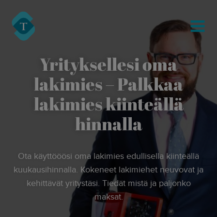
modal-check
Turre Legal
MENU
Yrityksellesi oma
lakimies – Palkkaa
lakimies kiinteällä
hinnalla
Ota käyttööösi oma lakimies edullisella kiinteällä
kuukausihinnalla. Kokeneet lakimiehet neuvovat ja
kehittävät yritystäsi. Tiedät mistä ja paljonko
maksat.