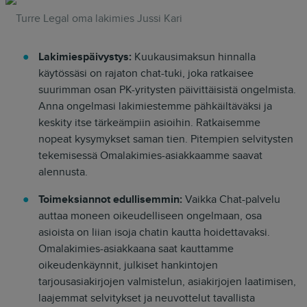
Turre Legal oma lakimies Jussi Kari
Lakimiespäivystys:
Kuukausimaksun hinnalla
käytössäsi on rajaton chat-tuki, joka ratkaisee
suurimman osan PK-yritysten päivittäisistä ongelmista.
Anna ongelmasi lakimiestemme pähkäiltäväksi ja
keskity itse tärkeämpiin asioihin. Ratkaisemme
nopeat kysymykset saman tien. Pitempien selvitysten
tekemisessä Omalakimies-asiakkaamme saavat
alennusta.
Toimeksiannot edullisemmin:
Vaikka Chat-palvelu
auttaa moneen oikeudelliseen ongelmaan, osa
asioista on liian isoja chatin kautta hoidettavaksi.
Omalakimies-asiakkaana saat kauttamme
oikeudenkäynnit, julkiset hankintojen
tarjousasiakirjojen valmistelun, asiakirjojen laatimisen,
laajemmat selvitykset ja neuvottelut tavallista