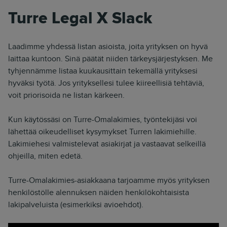
Turre Legal X Slack
Laadimme yhdessä listan asioista, joita yrityksen on hyvä
laittaa kuntoon. Sinä päätät niiden tärkeysjärjestyksen. Me
tyhjennämme listaa kuukausittain tekemällä yrityksesi
hyväksi työtä. Jos yrityksellesi tulee kiireellisiä tehtäviä,
voit priorisoida ne listan kärkeen.
Kun käytössäsi on Turre-Omalakimies, työntekijäsi voi
lähettää oikeudelliset kysymykset Turren lakimiehille.
Lakimiehesi valmistelevat asiakirjat ja vastaavat selkeillä
ohjeilla, miten edetä.
Turre-Omalakimies-asiakkaana tarjoamme myös yrityksen
henkilöstölle alennuksen näiden henkilökohtaisista
lakipalveluista (esimerkiksi avioehdot).