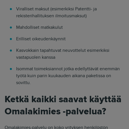
Viralliset maksut (esimerkiksi Patentti- ja
rekisterihallituksen ilmoitusmaksut)
Mahdolliset matkakulut
Erilliset oikeudenkäynnit
Kasvokkain tapahtuvat neuvottelut esimerkiksi
vastapuolen kanssa
Isommat toimeksiannot jotka edellyttävät enemmän
työtä kuin parin kuukauden aikana paketissa on
sovittu.
Ketkä kaikki saavat käyttää
Omalakimies -palvelua?
Omalakimies-palvelu on koko yrityksen henkilöstön