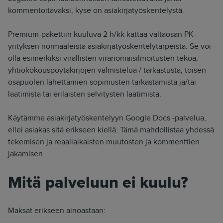
kommentoitavaksi, kyse on asiakirjatyöskentelystä.
Premium-pakettiin kuuluva 2 h/kk kattaa valtaosan PK-
yrityksen normaaleista asiakirjatyöskentelytarpeista. Se voi
olla esimerkiksi virallisten viranomaisilmoitusten tekoa,
yhtiökokouspöytäkirjojen valmistelua / tarkastusta, toisen
osapuolen lähettämien sopimusten tarkastamista ja/tai
laatimista tai erilaisten selvitysten laatimista.
Käytämme asiakirjatyöskentelyyn Google Docs -palvelua,
ellei asiakas sitä erikseen kiellä. Tämä mahdollistaa yhdessä
tekemisen ja reaaliaikaisten muutosten ja kommenttien
jakamisen.
Mitä palveluun ei kuulu?
Maksat erikseen ainoastaan: