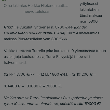
yritykseesi
Oma lakimies Herkko Hietanen auttaa
lakimiehen,
neuvotteluissa
tämä maksaa
noin 5800
€/kk* + sivukulut, yhteensä n. 8700 €/kk
(Lähde:
Lakimiesliiton palkkatutkimus 2014)
. Turre-Omalakimies
maksaa Plus-tasollakin vain 800 €/kk.
Vaikka teettäisit Turrella joka kuukausi 10 ylimääräistä tuntia
asiakirjoja kuukaudessa, Turre-Päivystäjä tulee silti
halvemmaksi:
(12 kk * 8700 €/kk) – (12 kk * 800 €/kk + 12*10*200 €) =
104400 € – 33600 € = 70800 €.
Vaikka ottaisit Turre-Omalakimies Plus -palvelun ja tilaisit
työtä 10 lisätuntia kuukaudessa,
säästäisit silti 70000 €
!