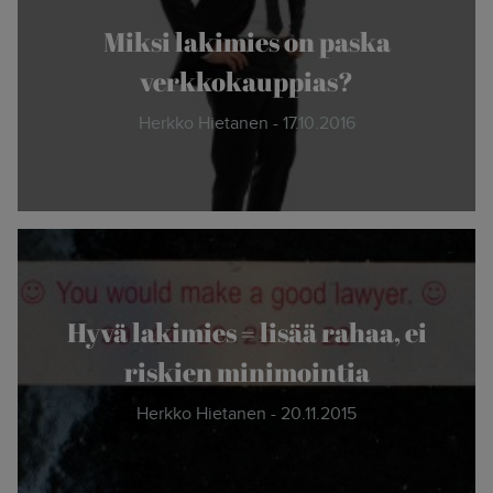
Miksi lakimies on paska
verkkokauppias?
Herkko Hietanen - 17.10.2016
Hyvä lakimies = lisää rahaa, ei
riskien minimointia
Herkko Hietanen - 20.11.2015