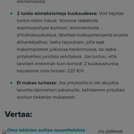
etenemisestä.
2 tuntia toimeksiantoja kuukaudessa:
Voit käyttää
tuntisi miten haluat. Voimme räätälöidä
sopimuspohjasi kuntoon, kommentoida
yhtiökokouskutsua, lähettää tiukkoja/lempeitä kirjeitä
alihankkijallesi, laatia tarjouksen, jolla saat
maksimipisteet julkisissa hankinnoissa, tai laatia
yrityksellesi juridisia selvityksiä. Jos tuntuu, että
tarvitset enemmän kuin kiinteät 2 kuukausituntia,
tarjoamme niitä hintaan 220 €/h.
Et maksa turhasta:
Jos yrityksellä ei ole akuuttia
tarvetta lakimiehen palveluille, kehitämme yritystäsi
sovitun tiekartan mukaisesti.
Vertaa:
Jos palkkaat