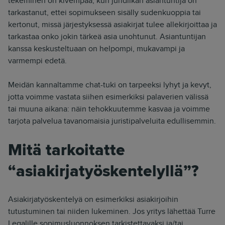
tekeminen on kivempaa, kun juridiikan asiantuntija on
tarkastanut, ettei sopimukseen sisälly sudenkuoppia tai
kertonut, missä järjestyksessä asiakirjat tulee allekirjoittaa ja
tarkastaa onko jokin tärkeä asia unohtunut. Asiantuntijan
kanssa keskusteltuaan on helpompi, mukavampi ja
varmempi edetä.
Meidän kannaltamme chat-tuki on tarpeeksi lyhyt ja kevyt,
jotta voimme vastata siihen esimerkiksi palaverien välissä
tai muuna aikana: näin tehokkuutemme kasvaa ja voimme
tarjota palvelua tavanomaisia juristipalveluita edullisemmin.
Mitä tarkoitatte
“asiakirjatyöskentelyllä”?
Asiakirjatyöskentelyä on esimerkiksi asiakirjoihin
tutustuminen tai niiden lukeminen. Jos yritys lähettää Turre
Legalille sopimusluonnoksen tarkistettavaksi ja/tai