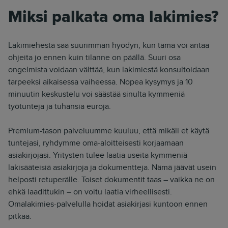
Miksi palkata oma lakimies?
Lakimiehestä saa suurimman hyödyn, kun tämä voi antaa
ohjeita jo ennen kuin tilanne on päällä. Suuri osa
ongelmista voidaan välttää, kun lakimiestä konsultoidaan
tarpeeksi aikaisessa vaiheessa. Nopea kysymys ja 10
minuutin keskustelu voi säästää sinulta kymmeniä
työtunteja ja tuhansia euroja.
Premium-tason palveluumme kuuluu, että mikäli et käytä
tuntejasi, ryhdymme oma-aloitteisesti korjaamaan
asiakirjojasi. Yritysten tulee laatia useita kymmeniä
lakisääteisiä asiakirjoja ja dokumentteja. Nämä jäävät usein
helposti retuperälle. Toiset dokumentit taas – vaikka ne on
ehkä laadittukin – on voitu laatia virheellisesti.
Omalakimies-palvelulla hoidat asiakirjasi kuntoon ennen
pitkää.