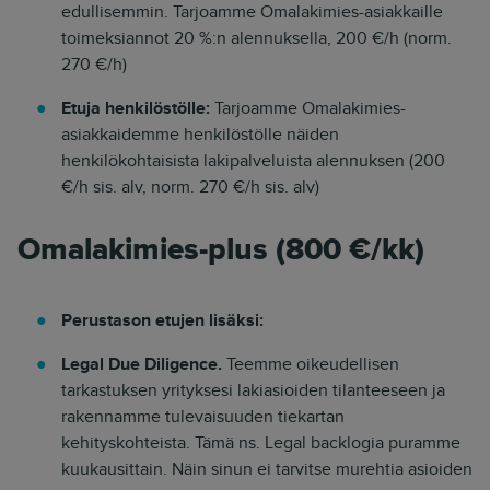
edullisemmin. Tarjoamme Omalakimies-asiakkaille
toimeksiannot 20 %:n alennuksella, 200 €/h (norm.
270 €/h)
Etuja henkilöstölle:
Tarjoamme Omalakimies-
asiakkaidemme henkilöstölle näiden
henkilökohtaisista lakipalveluista alennuksen (200
€/h sis. alv, norm. 270 €/h sis. alv)
Omalakimies-plus (800 €/kk)
Perustason etujen lisäksi:
Legal Due Diligence.
Teemme oikeudellisen
tarkastuksen yrityksesi lakiasioiden tilanteeseen ja
rakennamme tulevaisuuden tiekartan
kehityskohteista. Tämä ns. Legal backlogia puramme
kuukausittain. Näin sinun ei tarvitse murehtia asioiden