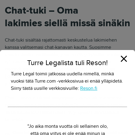
Chat-tuki – Oma
lakimies siellä missä sinäkin
Chat-tuki sisältää rajattomasti keskustelua lakimiehen
kanssa valitsemasi chat-kanavan kautta. Suosimme
viestinnässämme
Slackia
, joka on PK-yrityksille tehokas
Turre Legalista tuli Reson!
ryhmäviestintäpalvelu. Voimme myös tarjota tukea
esimerkiksi Twitterissä, Skypessä sekä Facebookissa
Turre Legal toimii jatkossa uudella nimellä, minkä
(joskaan emme suosittele Facebookia varsinkaan
vuoksi tätä Turre.com -verkkosivua ei enää ylläpidetä.
yrityssalaisuuksien käsittelyyn).
Siirry tästä uusille verkkosivuille:
Reson.fi
Chat-tukeen kuuluvat kysymykset, joihin lakimiehemme
osaavat vastata suoraan tai lyhyellä tutustumisella asiaan.
Tämä kattaa suurimman osan PK-yrityksen päivittäisistä
tarpeista.
"Jo aika monta vuotta oli sellainen olo,
että oma yritys ei ole enää minun ja