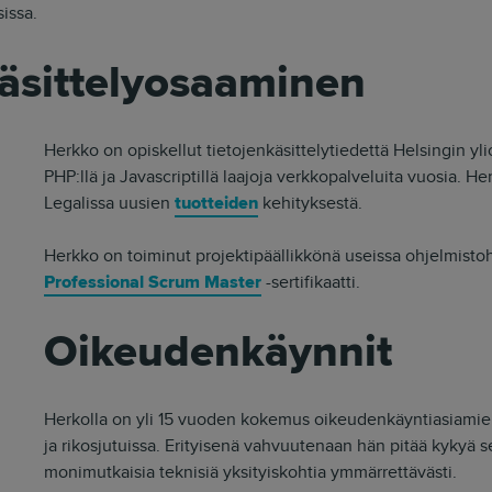
sissa.
käsittelyosaaminen
Herkko on opiskellut tietojenkäsittelytiedettä Helsingin yl
PHP:llä ja Javascriptillä laajoja verkkopalveluita vuosia. H
Legalissa uusien
tuotteiden
kehityksestä.
Herkko on toiminut projektipäällikkönä useissa ohjelmisto
Professional Scrum Master
-sertifikaatti.
Oikeudenkäynnit
Herkolla on yli 15 vuoden kokemus oikeudenkäyntiasiamieh
ja rikosjutuissa. Erityisenä vahvuutenaan hän pitää kykyä s
monimutkaisia teknisiä yksityiskohtia ymmärrettävästi.