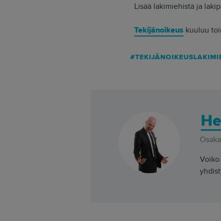
Lisää lakimiehistä ja lakip
Tekijänoikeus
kuuluu toi
TEKIJÄNOIKEUSLAKIMI
He
Osakas
Voiko 
yhdist