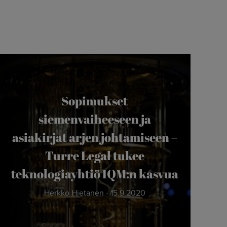
Sopimukset
siemenvaiheeseen ja
asiakirjat arjen johtamiseen –
Turre Legal tukee
teknologiayhtiö IQM:n kasvua
Herkko Hietanen - 15.9.2020