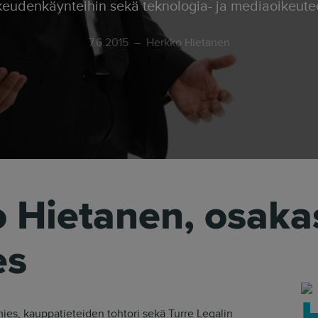
keudenkäynteihin sekä teknologia- ja mediaoikeute
7.6.2015
Herkko Hietanen
 Hietanen, osaka
es
ies, kauppatieteiden tohtori sekä Turre Legalin