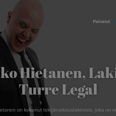
modal-check
Palvelut
ko Hietanen, Lak
Turre Legal