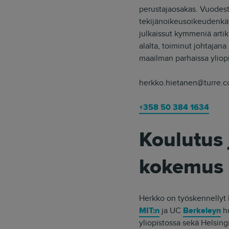
perustajaosakas. Vuodest
tekijänoikeusoikeudenkäyn
julkaissut kymmeniä artik
alalta, toiminut johtajan
maailman parhaissa yliopi
herkko.hietanen@turre.
+358 50 384 1634
Koulutus 
kokemus
Herkko on työskennellyt P
MIT:n
ja UC
Berkeleyn
hu
yliopistossa sekä Helsingi