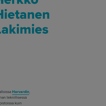
alloissa
Harvardin
,
an teknillisessä
pistoissa kuin