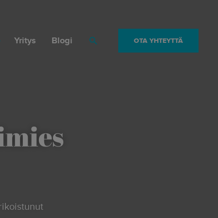
Yritys
Blogi
OTA YHTEYTTÄ
Haku
imies