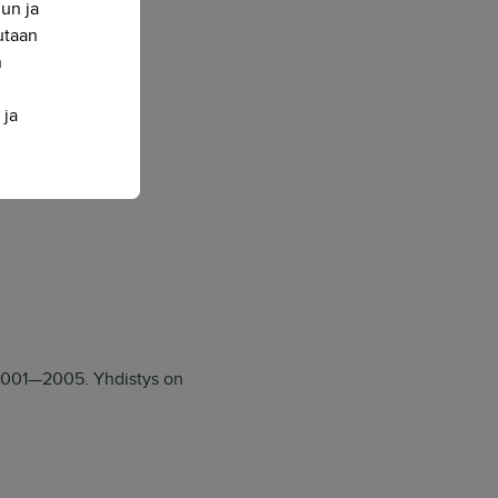
nun ja
sutaan
n
 ja
a 2001—2005. Yhdistys on