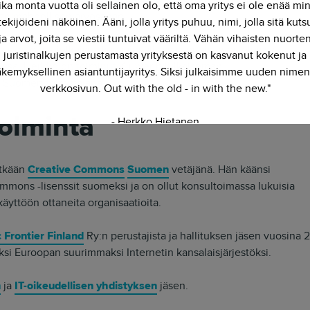
ika monta vuotta oli sellainen olo, että oma yritys ei ole enää mi
an mahdollisen arvosanan.
ekijöideni näköinen. Ääni, jolla yritys puhuu, nimi, jolla sitä kut
ja arvot, joita se viestii tuntuivat vääriltä. Vähän vihaisten nuorte
isarvioitua julkaisua kansainvälisissä vertaisarvosteluissa
juristinalkujen perustamasta yrityksestä on kasvanut kokenut ja
eissa. Herkko on toiminut Kluwerin julkaiseman
kemyksellinen asiantuntijayritys. Siksi julkaisimme uuden nimen
 Suomen toimittajana.
verkkosivun. Out with the old - in with the new."
oiminta
- Herkko Hietanen
itkään
Creative Commons
Suomen
vetäjänä. Hän käänsi
mons -lisenssit suomeksi ja on ollut konsultoimassa lukuisia
käyttöön ottaneita organisaatioita.
c Frontier Finland
Ry:n perustajista ja hallituksen jäsen vuosin
si Euroopan suurimmaksi Internetin kansalaisjärjestöksi.
n
ja
IT-oikeudellisen yhdistyksen
jäsen.