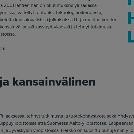
a 2001 lähtien hän on ollut mukana yli sadassa
nissä, väitellyt tohtoriksi teknologiaoikeudesta,
keleita kansainvälisissä julkaisuissa IT- ja mediaoikeuden
a kansainvälisessä kasvuyrityksessä ja tehnyt tutkimusta
stoissa.
com
ja kansainvälinen
iilaaksossa, tehnyt tutkimusta ja tuotekehitystyötä sekä Yhdysv
ippuyliopistoissa että Suomessa Aalto-yliopistossa, Lappeenrann
n ja Jyväskylän yliopistoissa. Herkko on suosittu puhuja niin ylio