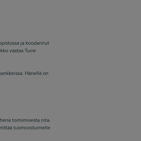
iopistossa ja koodannut
erkko vastaa Turre
hankkeissa. Hänellä on
enä toimimisesta riita-
elittää tuomioistuimelle