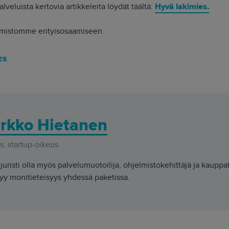
alveluista kertovia artikkeleita löydät täältä:
Hyvä lakimies.
mistomme erityisosaamiseen.
ES
rkko Hietanen
, startup-oikeus
juristi olla myös palvelumuotoilija, ohjelmistokehittäjä ja kauppa
yy monitieteisyys yhdessä paketissa.