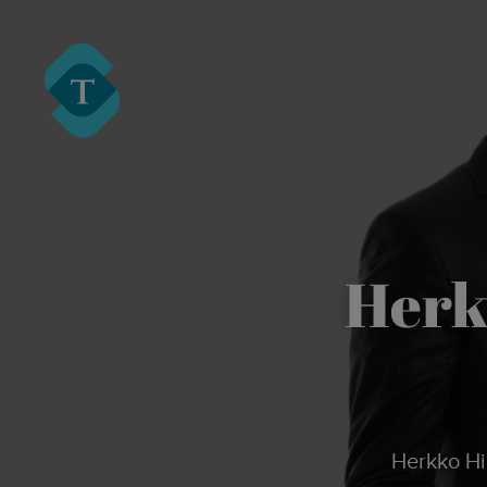
Turre Legal
Herk
Herkko Hietanen on kokenut tekijänoikeuslakimies, joka on erikoistunut