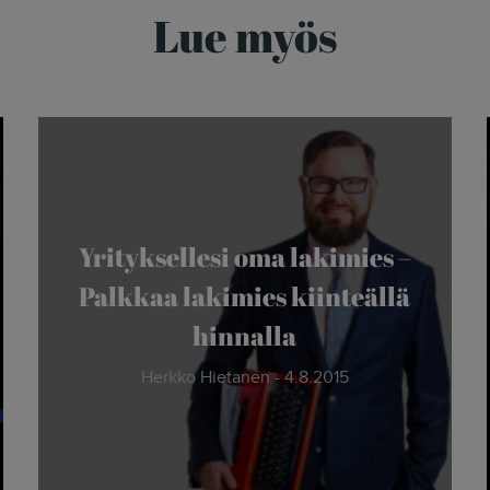
Lue myös
Yrityksellesi oma lakimies –
Palkkaa lakimies kiinteällä
hinnalla
Herkko Hietanen - 4.8.2015