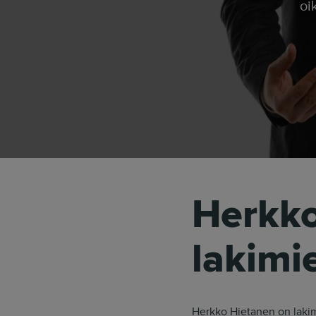
oi
Herkko
lakimi
Herkko Hietanen on lakim