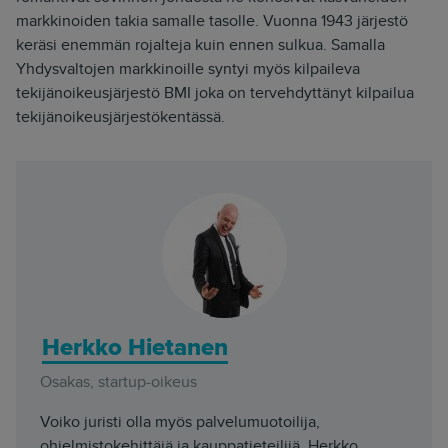
markkinoiden takia samalle tasolle. Vuonna 1943 järjestö
keräsi enemmän rojalteja kuin ennen sulkua. Samalla
Yhdysvaltojen markkinoille syntyi myös kilpaileva
tekijänoikeusjärjestö BMI joka on tervehdyttänyt kilpailua
tekijänoikeusjärjestökentässä.
Herkko Hietanen
Osakas, startup-oikeus
Voiko juristi olla myös palvelumuotoilija,
ohjelmistokehittäjä ja kauppatieteilijä. Herkko