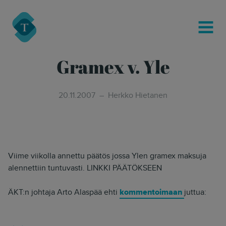
modal-check
Turre Legal
MENU
Gramex v. Yle
20.11.2007
Herkko Hietanen
Viime viikolla annettu päätös jossa Ylen gramex maksuja
alennettiin tuntuvasti. LINKKI PÄÄTÖKSEEN
ÄKT:n johtaja Arto Alaspää ehti
kommentoimaan
juttua: