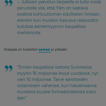
– Julkisen palvelun tarpeella ei tulisi voida
perustella sitä, että Ylen on saatava
sisältöä kohtuuttoman edulliseen hintaan,
etenkin kun musiikin kasvava radiosoitto
kuluttaa äänitemyynnin kaupallisia
markkinoita.
Alaspää on toistellut
samaa
jo pitkään:
“Ennen kaupallisia radioita Suomessa
myytiin 16 miljoonaa levyä vuodessa, nyt
vain 10 miljoonaa. Tarve äänitteiden
ostamiseen vähenee, kun haluamaansa
musiikkia kuulee formaattiradiosta koko
ajan”