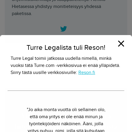
Hietasessa yhdistyy monitieteisyys yhdessä
paketissa.
Twitter
Turre Legalista tuli Reson!
Turre Legal toimii jatkossa uudella nimellä, minkä
Lue myös
vuoksi tätä Turre.com -verkkosivua ei enää ylläpidetä.
Siirry tästä uusille verkkosivuille:
Reson.fi
"Jo aika monta vuotta oli sellainen olo,
Yle uutiset tekemässä juttua
että oma yritys ei ole enää minun ja
työntekijöideni näköinen. Ääni, jolla
Internet kunnianloukkauksista
yritys puhuu, nimi, jolla sitä kutsutaan