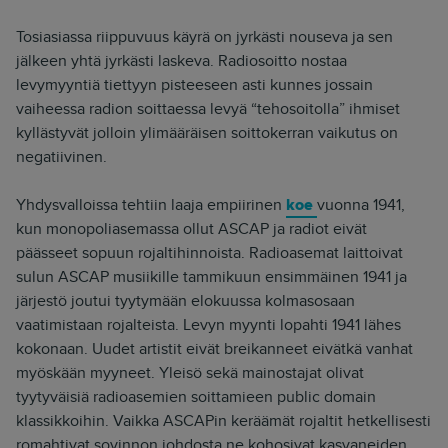
Tosiasiassa riippuvuus käyrä on jyrkästi nouseva ja sen
jälkeen yhtä jyrkästi laskeva. Radiosoitto nostaa
levymyyntiä tiettyyn pisteeseen asti kunnes jossain
vaiheessa radion soittaessa levyä “tehosoitolla” ihmiset
kyllästyvät jolloin ylimääräisen soittokerran vaikutus on
negatiivinen.
Yhdysvalloissa tehtiin laaja empiirinen
koe
vuonna 1941,
kun monopoliasemassa ollut ASCAP ja radiot eivät
päässeet sopuun rojaltihinnoista. Radioasemat laittoivat
sulun ASCAP musiikille tammikuun ensimmäinen 1941 ja
järjestö joutui tyytymään elokuussa kolmasosaan
vaatimistaan rojalteista. Levyn myynti lopahti 1941 lähes
kokonaan. Uudet artistit eivät breikanneet eivätkä vanhat
myöskään myyneet. Yleisö sekä mainostajat olivat
tyytyväisiä radioasemien soittamieen public domain
klassikkoihin. Vaikka ASCAPin keräämät rojaltit hetkellisesti
romahtivat sovinnon johdosta ne kohosivat kasvaneiden