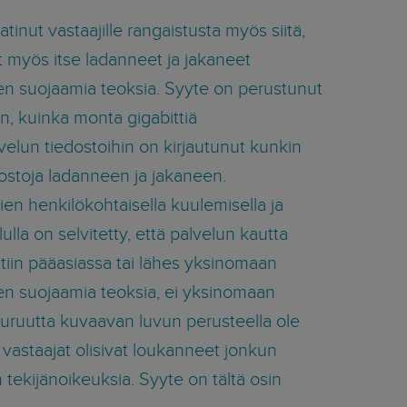
tinut vastaajille rangaistusta myös siitä,
at myös itse ladanneet ja jakaneet
en suojaamia teoksia. Syyte on perustunut
hen, kuinka monta gigabittiä
velun tiedostoihin on kirjautunut kunkin
dostoja ladanneen ja jakaneen.
ien henkilökohtaisella kuulemisella ja
ulla on selvitetty, että palvelun kautta
aettiin pääasiassa tai lähes yksinomaan
en suojaamia teoksia, ei yksinomaan
uuruutta kuvaavan luvun perusteella ole
tä vastaajat olisivat loukanneet jonkun
tekijänoikeuksia. Syyte on tältä osin