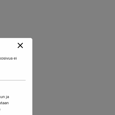
kosivua ei
yksestä tuli
nun ja
sutaan
n