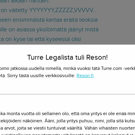
aan aikaan nähden.
in on väitetty YYYYYYY,ZZZZZ,VVVVV…
neen ensimmäistä kertaa eräitä teoksia
ille on asiassa yksilöimättä jäänyt mistä
a on kyse tai että kyseessä olisi
lisesti suojattuja teoskappaleita tai että
Turre Legalista tuli Reson!
si näiltä osin syyteoikeus.”
oimii jatkossa uudella nimellä, minkä vuoksi tätä Turre.com -verk
tä. Siirry tästä uusille verkkosivuille:
Reson.fi
kästään ensijakelusta syytetty henkilö mukana, jonka osalta hyvit
los:
nustamisensa ja todistaja HHHHHH:n
ika monta vuotta oli sellainen olo, että oma yritys ei ole enää mi
erusteella näytetty menetelleen Norton
ekijöideni näköinen. Ääni, jolla yritys puhuu, nimi, jolla sitä kut
ja arvot, joita se viestii tuntuivat vääriltä. Vähän vihaisten nuorte
ity 2005 -ohjelmiston osalta syytteessä