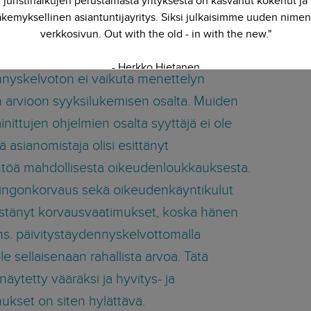
juristinalkujen perustamasta yrityksestä on kasvanut kokenut ja
la. Hän on siten tältä osin syyllistynyt
kemyksellinen asiantuntijayritys. Siksi julkaisimme uuden nimen
rikkomukseen. Käräjäoikeudessa esitetty
verkkosivun. Out with the old - in with the new."
ä mainittu ohjelma olisi ollut ns.
- Herkko Hietanen
nnyskelvoton ei vaikuta menettelyn
n arvioon syyksilukemisen osalta. Muiden
nittujen ohjelmien osalta syyttäjä ei ole
tä asianomistaja olisi esittänyt
töä mahdollisesta oikeudenloukkauksesta.
hingonkorvaus sekä oikeudenkäyntikulut
tänyt korvausvaatimukset, koska hänen
ns. päivitystäydennyskelvottomalla
le sellaisenaan rahallista arvoa. Tätä
 näytetty vääräksi ja hyvitys- ja
ukset on siten hylättävä.