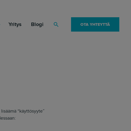
Yritys
Blogi
OTA YHTEYTTÄ
Haku
 lisäämä “käyttösyyte”
dessaan: