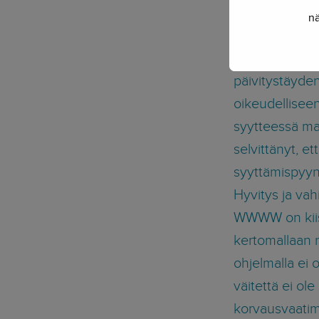
kuvatulla taval
nä
tekijänoikeus
väite siitä, ett
päivitystäyde
oikeudellisee
syytteessä mai
selvittänyt, et
syyttämispyyn
Hyvitys ja va
WWWW on kiis
kertomallaan 
ohjelmalla ei o
väitettä ei ole
korvausvaatim