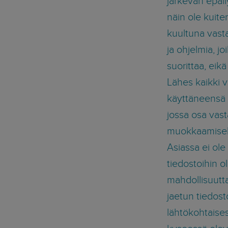
järkevän epäil
näin ole kuite
kuultuna vasta
ja ohjelmia, j
suorittaa, eikä
Lähes kaikki v
käyttäneensä y
jossa osa vast
muokkaamisek
Asiassa ei ole
tiedostoihin oli
mahdollisuutta
jaetun tiedost
lähtökohtaises