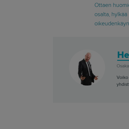
Ottaen huomi
osalta, hylkä
oikeudenkäyn
He
Osakas
Voiko 
yhdist