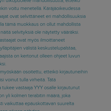
yn ulkopuolelle mahdollisuutta, etteikö
nkin voitu menetellä. Käräjäoikeudessa
ajat ovat selvittäneet eri mahdollisuuksia
oilla tämä muokkaus on ollut mahdollista
 näitä selvityksiä ole näytetty vääräksi.
astaajat ovat myös ilmoittaneet
lläpitäjien välistä keskustelupalstaa,
aajista on kertonut olleen ohjeet luvun
si.
 myöskään osoitettu, etteikö kirjautuneihin
si voinut tulla virheitä. Tätä
 tukee vastaaja YYY osalle kirjautunut
on yli kolmen terabitin määrä, joka
ti vaikuttaa epäuskottavan suurelta