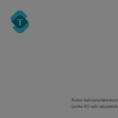
Turre Legal
Kuten kahvipöytäkeskuste
(jonka KO salli välipäätö