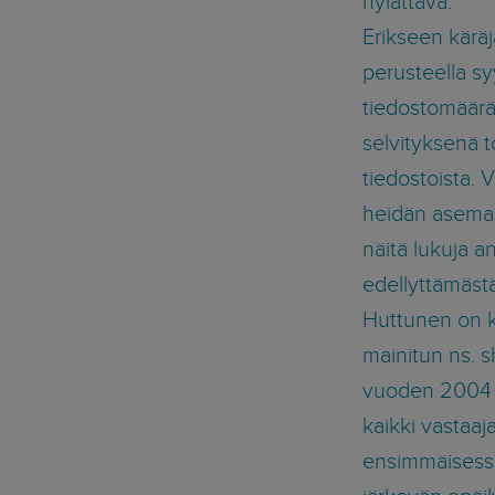
hylättävä.
Erikseen käräj
perusteella sy
tiedostomäärä
selvityksenä to
tiedostoista. 
heidän asemas
näitä lukuja 
edellyttämästä
Huttunen on ke
mainitun ns. s
vuoden 2004 lo
kaikki vastaaj
ensimmäisessä 