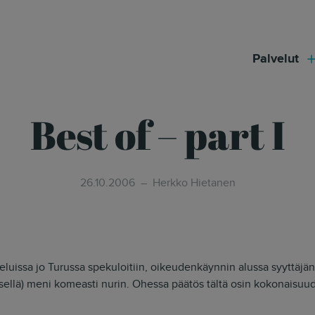
modal-check
Palvelut
Best of – part I
26.10.2006
Herkko Hietanen
luissa jo Turussa spekuloitiin, oikeudenkäynnin alussa syyttäjän
ksellä) meni komeasti nurin. Ohessa päätös tältä osin kokonaisuu