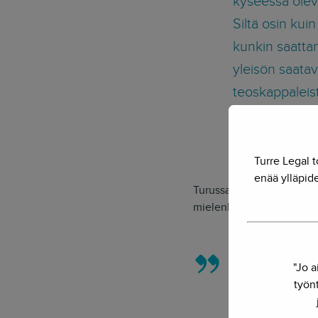
kyseessä olev
Siltä osin ku
kunkin saatta
yleisön saatav
teoskappaleist
tekijänoikeudel
syyttäjällä oli
Turre Legal t
enää ylläpide
Turussa oli myös yksi pel
mielenkiintoinen lopputu
“WWWW on tun
"Jo a
kertomuksen p
työnt
Internet Secur