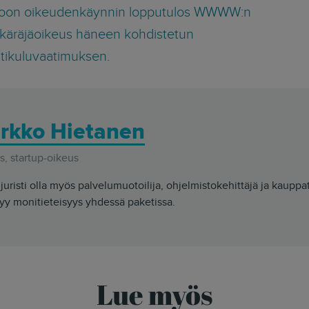
oon oikeudenkäynnin lopputulos WWWW:n
ä käräjäoikeus häneen kohdistetun
tikuluvaatimuksen.
rkko Hietanen
, startup-oikeus
juristi olla myös palvelumuotoilija, ohjelmistokehittäjä ja kauppa
yy monitieteisyys yhdessä paketissa.
Lue myös