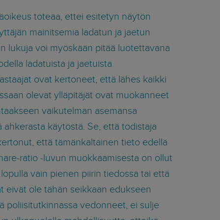
äoikeus toteaa, ettei esitetyn näytön
yttäjän mainitsemia ladatun ja jaetun
n lukuja voi myöskään pitää luotettavana
della ladatuista ja jaetuista
Vastaajat ovat kertoneet, että lähes kaikki
saan olevat ylläpitäjät ovat muokanneet
antaakseen vaikutelman asemansa
 ahkerasta käytöstä. Se, että todistaja
rtonut, että tämänkaltainen tieto edellä
hare-ratio -luvun muokkaamisesta on ollut
pulla vain pienen piirin tiedossa tai että
at eivät ole tähän seikkaan edukseen
poliisitutkinnassa vedonneet, ei sulje