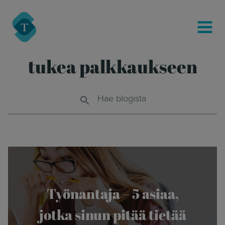
modal-check
Turre Legal
MENU
tukea palkkaukseen
Hae blogista
Työnantaja – 5 asiaa,
jotka sinun pitää tietää