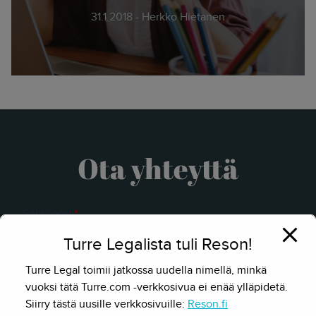
31.1.2018 - Herkko Hietanen
Ota yhteyttä
Turre Legalista tuli Reson!
Turre Legal toimii jatkossa uudella nimellä, minkä
vuoksi tätä Turre.com -verkkosivua ei enää ylläpidetä.
Siirry tästä uusille verkkosivuille:
Reson.fi