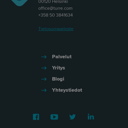
00120 Helsinki
office@turre.com
+358 50 3841634
Tietosuojaseloste
Palvelut
Yritys
Blogi
Yhteystiedot
Facebook
Youtube
Twitter
LinkedIn