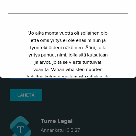
"Jo aika monta vuotta oli sellainen olo,
että oma yritys ei ole enää minun ja
työntekijöideni näköinen. Ääni, jolla
yritys puhuu, nimi, jolla sitä kutsutaan
ja arvot, joita se viestii tuntuivat
vääriltä. Vähän vihaisten nuorten
juristinalkujen perustamasta yrityksestä
on kasvanut kokenut ja
näkemyksellinen asiantuntijayritys.
Siksi julkaisimme uuden nimen ja
verkkosivun. Out with the old - in with
the new."
Turre Legal
- Herkko Hietanen
Annankatu 16 B 27