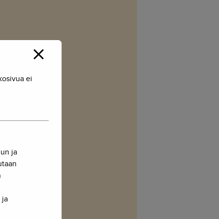
kosivua ei
nun ja
sutaan
n
 ja