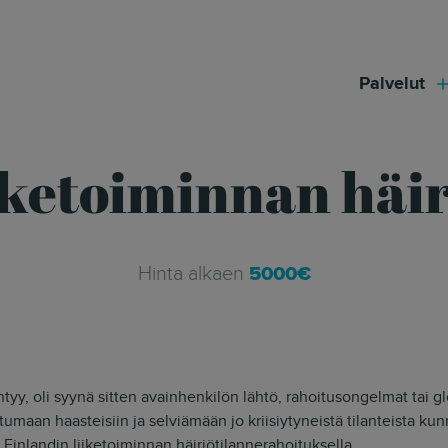
modal-check
Palvelut
iketoiminnan häir
Hinta alkaen
5000€
intyy, oli syynä sitten avainhenkilön lähtö, rahoitusongelmat tai 
umaan haasteisiin ja selviämään jo kriisiytyneistä tilanteista kunn
 Finlandin liiketoiminnan häiriötilannerahoituksella.