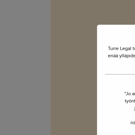
Turre Legal t
enää ylläpide
"Jo a
työnt
nä