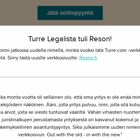
Jätä soittopyyntö
Varaa tapaamisaika
Turre Legalista tuli Reson!
oimii jatkossa uudella nimellä, minkä vuoksi tätä Turre.com -verk
tä. Siirry tästä uusille verkkosivuille:
Reson.fi
ika monta vuotta oli sellainen olo, että oma yritys ei ole enää mi
ekijöideni näköinen. Ääni, jolla yritys puhuu, nimi, jolla sitä kut
ja arvot, joita se viestii tuntuivat vääriltä. Vähän vihaisten nuorte
juristinalkujen perustamasta yrityksestä on kasvanut kokenut ja
kemyksellinen asiantuntijayritys. Siksi julkaisimme uuden nimen
verkkosivun. Out with the old - in with the new."