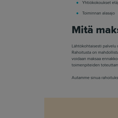
Yhtiökokoukset etäj
Toiminnan alasajo
Mitä mak
Lähtökohtaisesti palvelu 
Rahoitusta on mahdollist
voidaan maksaa ennakkoo
toimenpiteiden toteutta
Autamme sinua rahoituk