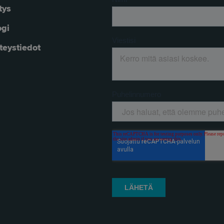
tys
ogi
teystiedot