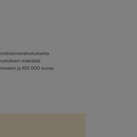
riötilannerahoituksella.
avustuksen määrästä
imiseen ja 100 000 euroa