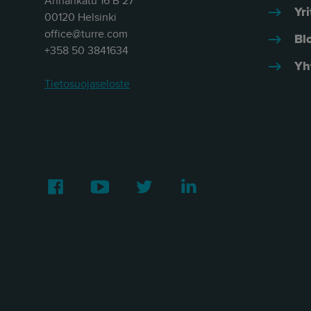
Annankatu 16 B 27
Yri
00120 Helsinki
office@turre.com
Bl
+358 50 3841634
Yh
Tietosuojaseloste
Facebook
Youtube
Twitter
LinkedIn