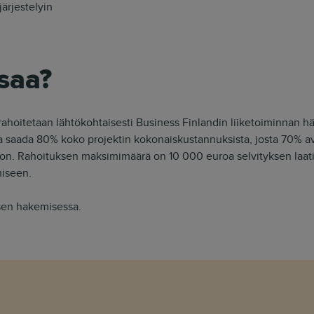
ärjestelyin
saa?
rahoitetaan lähtökohtaisesti Business Finlandin liiketoiminnan häi
a saada 80% koko projektin kokonaiskustannuksista, josta 70% 
n. Rahoituksen maksimimäärä on 10 000 euroa selvityksen laat
miseen.
sen hakemisessa.