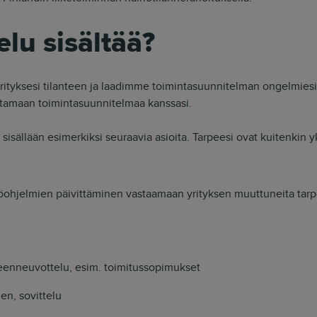
elu sisältää?
rityksesi tilanteen ja laadimme toimintasuunnitelman ongelmiesi
tamaan toimintasuunnitelmaa kanssasi.
sisällään esimerkiksi seuraavia asioita. Tarpeesi ovat kuitenkin yk
.
öohjelmien päivittäminen vastaamaan yrityksen muuttuneita tarpe
enneuvottelu, esim. toimitussopimukset
en, sovittelu