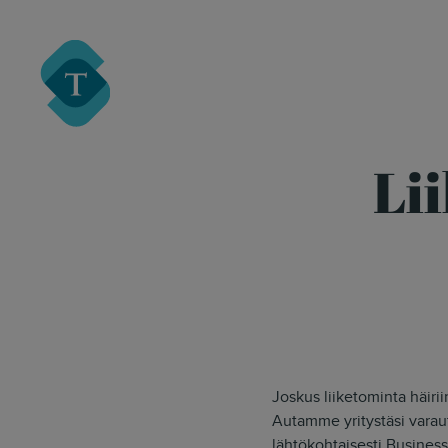
Turre Legal
Li
Joskus liiketominta häiri
Autamme yritystäsi varaut
lähtökohtaisesti Business