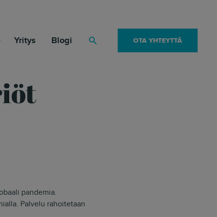
Yritys
Blogi
OTA YHTEYTTÄ
Haku
iöt
globaali pandemia.
ialla. Palvelu rahoitetaan