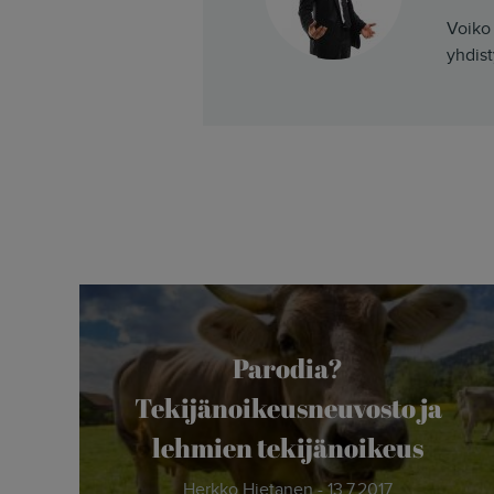
Voiko 
yhdist
Parodia?
Tekijänoikeusneuvosto ja
lehmien tekijänoikeus
Herkko Hietanen - 13.7.2017