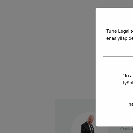
Turre Legal t
enää ylläpide
"Jo a
työnt
nä
He
Osakas