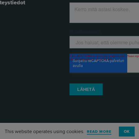
teystiedot
This website operates using cookies.
OK
READ MORE