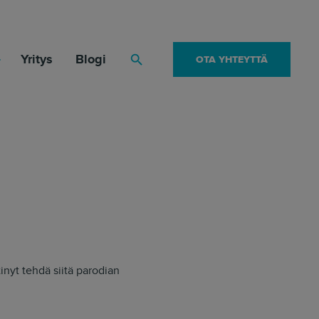
Yritys
Blogi
OTA YHTEYTTÄ
Haku
nyt tehdä siitä parodian