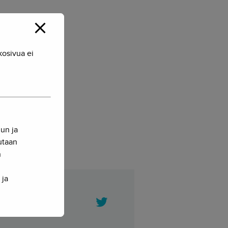
kosivua ei
nun ja
sutaan
n
 ja
Twitter