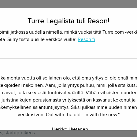
Turre Legalista tuli Reson!
oimii jatkossa uudella nimellä, minkä vuoksi tätä Turre.com -verk
tä. Siirry tästä uusille verkkosivuille:
Reson.fi
ika monta vuotta oli sellainen olo, että oma yritys ei ole enää mi
ekijöideni näköinen. Ääni, jolla yritys puhuu, nimi, jolla sitä kut
ja arvot, joita se viestii tuntuivat vääriltä. Vähän vihaisten nuorte
juristinalkujen perustamasta yrityksestä on kasvanut kokenut ja
kemyksellinen asiantuntijayritys. Siksi julkaisimme uuden nimen
verkkosivun. Out with the old - in with the new."
rkko Hietanen
- Herkko Hietanen
, startup-oikeus