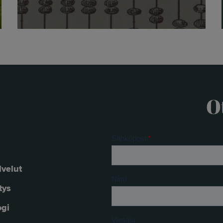
O
lvelut
tys
ogi