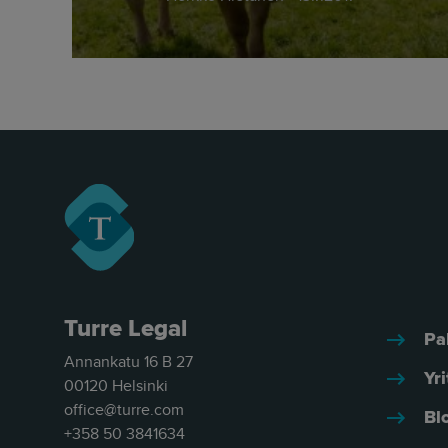
Turre Legal
Pa
Annankatu 16 B 27
Yri
00120 Helsinki
office@turre.com
Bl
+358 50 3841634