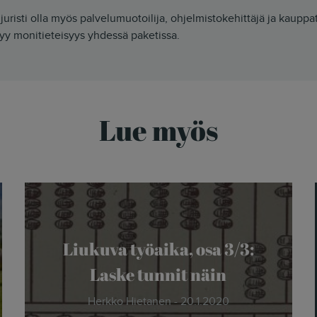
juristi olla myös palvelumuotoilija, ohjelmistokehittäjä ja kauppa
yy monitieteisyys yhdessä paketissa.
Lue myös
Liukuva työaika, osa 3/3:
Laske tunnit näin
Herkko Hietanen - 20.1.2020