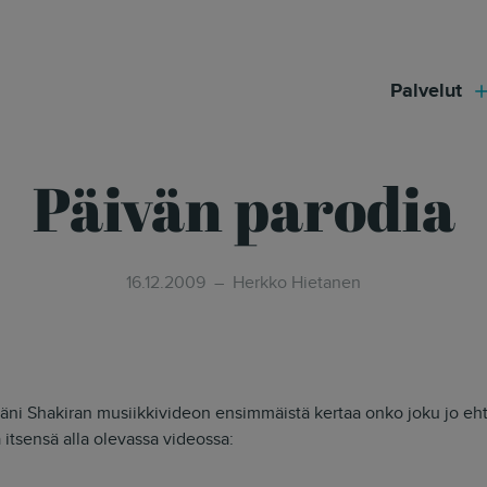
modal-check
Palvelut
Päivän parodia
16.12.2009
Herkko Hietanen
äni Shakiran musiikkivideon ensimmäistä kertaa onko joku jo ehti
 itsensä alla olevassa videossa: