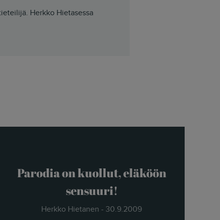
tieteilijä. Herkko Hietasessa
Parodia on kuollut, eläköön
sensuuri!
Herkko Hietanen - 30.9.2009