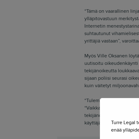
“Tämä on vaarallinen lin
ylläpitovastuun merkitys
Internetin menestystarina
suhtautunut vihamielisest
yrittäjiä vastaan”, varoitt
Myös Ville Oksanen löytää
uutisoitu oikeudenkäynti 
tekijänoikeutta loukkaava
sijaan poliisi seurasi oi
kuin väitetyt miljoonavah
“Tulemme kaikella todenn
“Vaikka käräjäoikeuden pää
tekijänoikeuslakia nähdäk
Turre Legal t
käyttäjät Internetissä tek
enää ylläpide