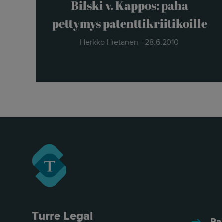
Bilski v. Kappos: paha
pettymys patenttikriitikoille
Herkko Hietanen - 28.6.2010
Turre Legal
Pa