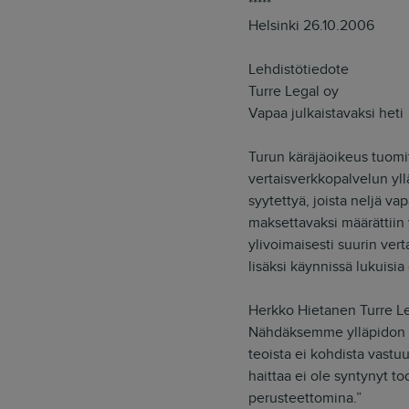
*****
Helsinki 26.10.2006
Lehdistötiedote
Turre Legal oy
Vapaa julkaistavaksi heti
Turun käräjäoikeus tuomi
vertaisverkkopalvelun yll
syytettyä, joista neljä va
maksettavaksi määrättiin
ylivoimaisesti suurin ver
lisäksi käynnissä lukuisi
Herkko Hietanen Turre Le
Nähdäksemme ylläpidon roo
teoista ei kohdista vastuu
haittaa ei ole syntynyt t
perusteettomina.”