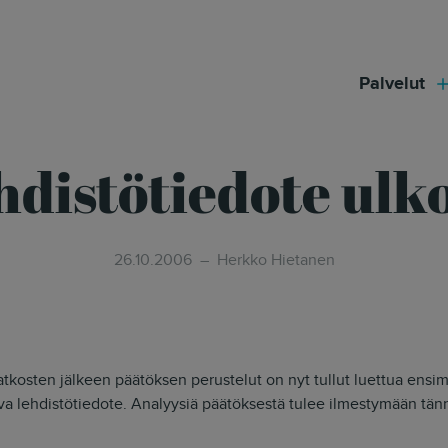
modal-check
Palvelut
hdistötiedote ulk
26.10.2006
Herkko Hietanen
kosten jälkeen päätöksen perustelut on nyt tullut luettua ensi
ava lehdistötiedote. Analyysiä päätöksestä tulee ilmestymään tän