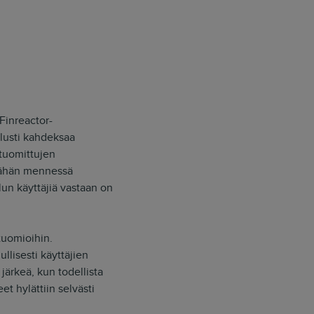
Finreactor-
olusti kahdeksaa
i tuomittujen
 tähän mennessä
lun käyttäjiä vastaan on
tuomioihin.
llisesti käyttäjien
järkeä, kun todellista
t hylättiin selvästi