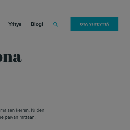
Yritys
Blogi
OTA YHTEYTTÄ
Haku
ona
mmäisen kerran. Niiden
ne päivän mittaan.