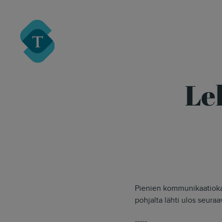
Turre Legal
Le
Pienien kommunikaatiokat
pohjalta lähti ulos seura