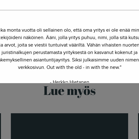
rkko Hietanen
, startup-oikeus
ika monta vuotta oli sellainen olo, että oma yritys ei ole enää mi
ekijöideni näköinen. Ääni, jolla yritys puhuu, nimi, jolla sitä kut
juristi olla myös palvelumuotoilija, ohjelmistokehittäjä ja kauppa
ja arvot, joita se viestii tuntuivat vääriltä. Vähän vihaisten nuorte
yy monitieteisyys yhdessä paketissa.
juristinalkujen perustamasta yrityksestä on kasvanut kokenut ja
kemyksellinen asiantuntijayritys. Siksi julkaisimme uuden nimen
verkkosivun. Out with the old - in with the new."
- Herkko Hietanen
Lue myös