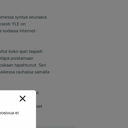
uomessa syntyä seuraava
isesti YLE on
ä sodassa Internet-
lut koko ajan laajasti
pitäjiä poistamaan
 koskaan tapahtunut. Sen
kaikessa rauhassa samalla
ä Oksanen ja jatkaa:
voimassa olevaa
iitä, mitä yksittäiset
kosivua ei