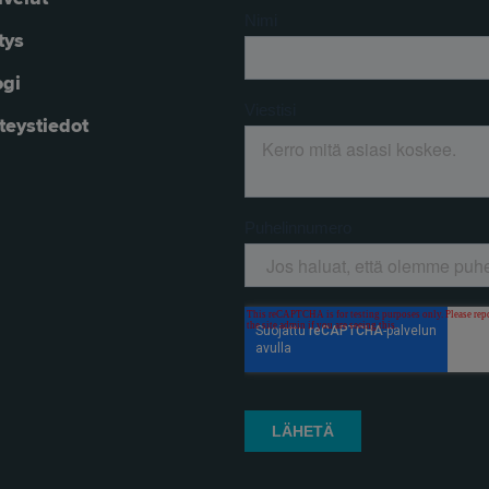
tys
ogi
teystiedot