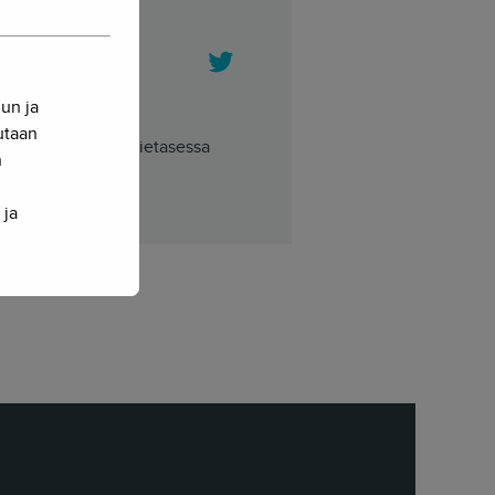
Twitter
nun ja
sutaan
tieteilijä. Herkko Hietasessa
n
 ja