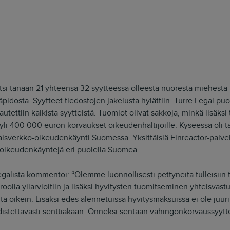
tsi tänään 21 yhteensä 32 syytteessä olleesta nuoresta miehestä 
äpidosta. Syytteet tiedostojen jakelusta hylättiin. Turre Legal pu
pautettiin kaikista syytteistä. Tuomiot olivat sakkoja, minkä lisäks
 yli 400 000 euron korvaukset oikeudenhaltijoille. Kyseessä oli
taisverkko-oikeudenkäynti Suomessa. Yksittäisiä Finreactor-palve
a oikeudenkäyntejä eri puolella Suomea.
galista kommentoi: “Olemme luonnollisesti pettyneitä tulleisiin 
lia yliarvioitiin ja lisäksi hyvitysten tuomitseminen yhteisvastuu
ta oikein. Lisäksi edes alennetuissa hyvitysmaksuissa ei ole juuri 
odistettavasti senttiäkään. Onneksi sentään vahingonkorvaussyyttee