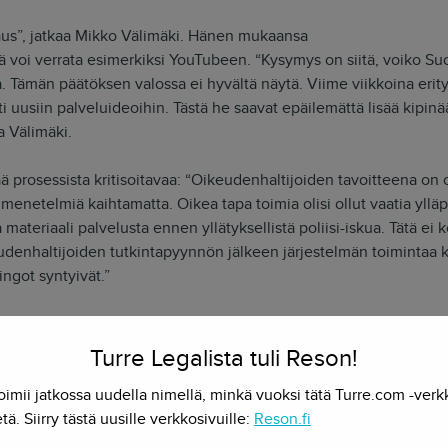
jaus”, jatkaa Mikko Välimäki. Hänen mukaansa
tä voi verrata esimerkiksi YouTubeen. “Kysymys on siitä, voiko S
. Tämän päätöksen valossa ei hyvältä näytä. Viime viikkoina erity
i uusiin palveluideoihin. Tästä he saavat epäilemättä lisää kipinä
aa Välimäki.
 prosessista kritisoitavaa: “Oikeudenhaltijoiden tavoitteena on ol
menetelmiä kaihtamatta. Oikea tapa toimia olisi ollut vaatia yllä
 materiaali palvelusta ennen yllätyksellistä poliisi-iskua. Tätä ei
keudenhaltijoiden tutkintapyynnön jälkeen järjestelmän toimintaa 
ingot syntyivät.”
äköisyydellä valittamaan tuomittujen osalta hovioikeuteen”, lisä
tös olikin poikkeuksellisen laajasti perusteltu, siinä tulkittiin 
Turre Legalista tuli Reson!
semme väärin – laki ei nykymuodossaan tunne välillistä vastuuta s
oimii jatkossa uudella nimellä, minkä vuoksi tätä Turre.com -verk
evät.”
tä. Siirry tästä uusille verkkosivuille:
Reson.fi