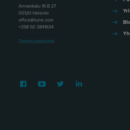
Annankatu 16 B 27
Yri
00120 Helsinki
office@turre.com
Bl
+358 50 3841634
Yh
Tietosuojaseloste
Facebook
Youtube
Twitter
LinkedIn