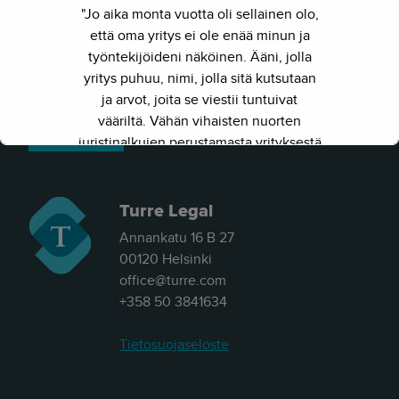
"Jo aika monta vuotta oli sellainen olo,
että oma yritys ei ole enää minun ja
työntekijöideni näköinen. Ääni, jolla
yritys puhuu, nimi, jolla sitä kutsutaan
ja arvot, joita se viestii tuntuivat
vääriltä. Vähän vihaisten nuorten
juristinalkujen perustamasta yrityksestä
on kasvanut kokenut ja
näkemyksellinen asiantuntijayritys.
Siksi julkaisimme uuden nimen ja
Turre Legal
verkkosivun. Out with the old - in with
Annankatu 16 B 27
the new."
00120 Helsinki
office@turre.com
- Herkko Hietanen
+358 50 3841634
Tietosuojaseloste