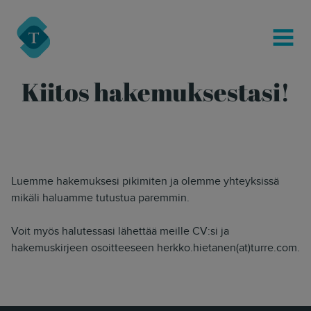
modal-check
Turre Legal
MENU
Kiitos hakemuksestasi!
Luemme hakemuksesi pikimiten ja olemme yhteyksissä
mikäli haluamme tutustua paremmin.
Voit myös halutessasi lähettää meille CV:si ja
hakemuskirjeen osoitteeseen herkko.hietanen(at)turre.com.