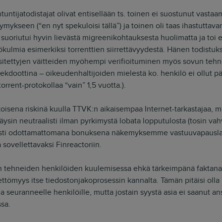
ntuntijatodistajat olivat entisellään ts. toinen ei suostunut vast
ymykseen (“en nyt spekuloisi tällä”) ja toinen oli taas ihastuttav
suoriutui hyvin lievästä migreenikohtauksesta huolimatta ja toi 
kulmia esimerkiksi torrenttien siirrettävyydestä. Hänen todistu
ä esitettyjen väitteiden myöhempi verifioituminen myös sovun tehn
kdoottina – oikeudenhaltijoiden mielestä ko. henkilö ei ollut pä
orrent-protokollaa “vain” 1,5 vuotta.).
oisena riskinä kuulla TTVK:n aikaisempaa Internet-tarkastajaa, m
äysin neutraalisti ilman pyrkimystä lobata lopputulosta (tosin vahv
visti odottamattomana bonuksena näkemyksemme vastuuvapauslai
 sovellettavaksi Finreactoriin.
on tehneiden henkilöiden kuulemisessa ehkä tärkeimpänä faktana
tömyys itse tiedostonjakoprosessin kannalta. Tämän pitäisi olla 
oja seuranneelle henkilöille, mutta jostain syystä asia ei saanut 
sa.