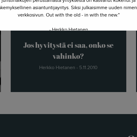
juristinalkujen perustamasta yrityksestä on kasvanut kokenut ja
kemyksellinen asiantuntijayritys. Siksi julkaisimme uuden nimen
verkkosivun. Out with the old - in with the new."
- Herkko Hietanen
Jos hyvitystä ei saa, onko se
vahinko?
Herkko Hietanen - 5.11.2010