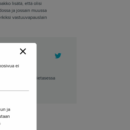
ko lisätä, että olisi
dossa ja jossain muussa
erkiksi vastuuvapauslain
Twitter
kosivua ei
tieteilijä. Herkko Hietasessa
nun ja
sutaan
n