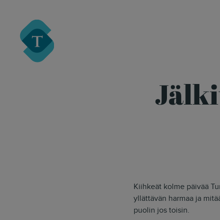
Turre Legal
Jälki
Kiihkeät kolme päivää Tur
yllättävän harmaa ja mitä
puolin jos toisin.