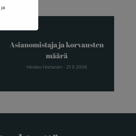
 ja
Asianomistaja ja korvausten
määrä
Herkko Hietanen - 21.9.2006