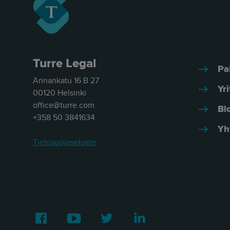
Turre Legal
Pa
Annankatu 16 B 27
Yri
00120 Helsinki
office@turre.com
Bl
+358 50 3841634
Yh
Tietosuojaseloste
Facebook
Youtube
Twitter
LinkedIn