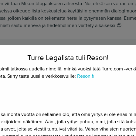
 viittaan Mikon blogaukseen aiheesta. No, ehkä sen verran on pak
seissa oikeudellista keskustelua käytäisiin enemmän dialogimuo
sa, jolloin kaikilla on tekemistä hereillä pysymisen kanssa. Esim
masti saatu mehevä ja hedelmällinen väittely aikaiseksi 😉
rkko Hietanen
Turre Legalista tuli Reson!
oimii jatkossa uudella nimellä, minkä vuoksi tätä Turre.com -verk
, startup-oikeus
tä. Siirry tästä uusille verkkosivuille:
Reson.fi
juristi olla myös palvelumuotoilija, ohjelmistokehittäjä ja kauppa
yy monitieteisyys yhdessä paketissa.
ika monta vuotta oli sellainen olo, että oma yritys ei ole enää mi
ekijöideni näköinen. Ääni, jolla yritys puhuu, nimi, jolla sitä kut
Lue myös
ja arvot, joita se viestii tuntuivat vääriltä. Vähän vihaisten nuorte