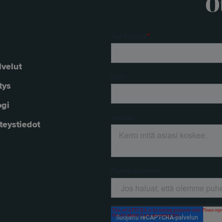
O
lvelut
tys
ogi
teystiedot