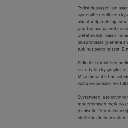
Todistelussa poliisin asia
syytetyille edulliseen kys
asiantuntijatodistajamme 
puuttumaan jääneitä näkö
oletettavasti lisäsi siin
lausunnoissa (pienenä ane
tutkinut päätoimisesti Bitt
Pidin itse etukäteen melk
esitettyihin kysymyksiin t
Mikä tärkeintä, hän vah
vastuuvapauslaki voi tulla
Syytettyjen ja jo sovinn
moderoimisen merkitykset
jokaiselle Torrent-sivust
vielä käräjäoikeusvaihees