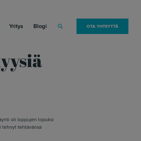
Yritys
Blogi
OTA YHTEYTTÄ
Haku
lyysiä
ynti oli loppujen lopuksi
li tehnyt tehtävänsä