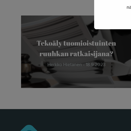
nä
Tekoäly tuomioistuinten
ruuhkan ratkaisijana?
Herkko Hietanen - 18.9.2023