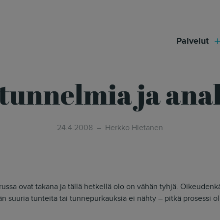
modal-check
Palvelut
tunnelmia ja ana
24.4.2008
Herkko Hietanen
ussa ovat takana ja tällä hetkellä olo on vähän tyhjä. Oikeudenkä
än suuria tunteita tai tunnepurkauksia ei nähty – pitkä prosessi o