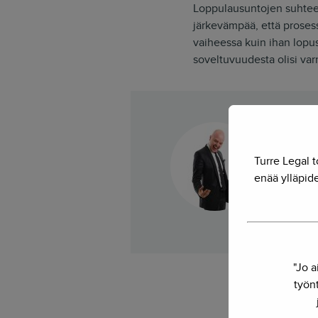
Loppulausuntojen suhteen
järkevämpää, että proses
vaiheessa kuin ihan lopus
soveltuvuudesta olisi var
He
Turre Legal t
Osakas
enää ylläpide
Voiko 
yhdist
"Jo a
työnt