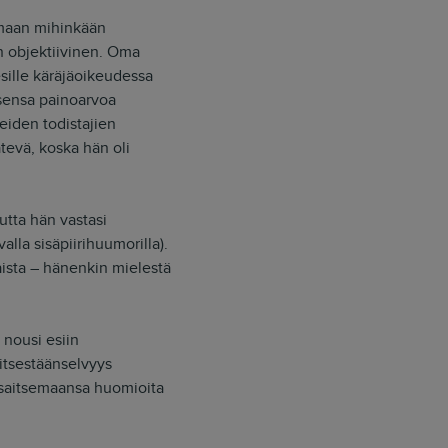
aamaan mihinkään
an objektiivinen. Oma
esille käräjäoikeudessa
ksensa painoarvoa
eiden todistajien
tevä, koska hän oli
utta hän vastasi
alla sisäpiirihuumorilla).
sta – hänenkin mielestä
 nousi esiin
itsestäänselvyys
ansaitsemaansa huomioita