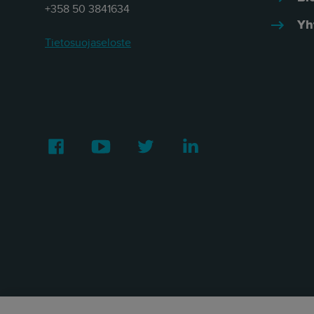
+358 50 3841634
Yh
Tietosuojaseloste
Facebook
Youtube
Twitter
LinkedIn