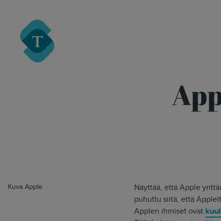
Turre Legal
App
Kuva Apple
Näyttää, että Apple yrittä
puhuttu siitä, että Applel
Applen ihmiset ovat
kuu