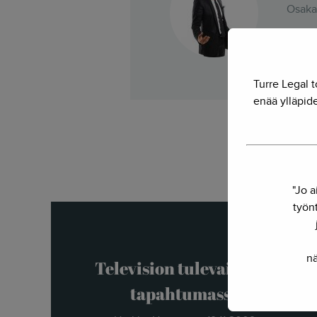
Osakas
Voiko 
yhdist
Turre Legal t
enää ylläpide
"Jo a
työnt
nä
Television tulevaisuus -
tapahtumassa