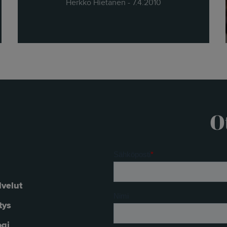
Herkko Hietanen - 7.4.2010
O
lvelut
tys
ogi