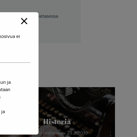
tieteilijä. Herkko Hietasessa
kosivua ei
nun ja
sutaan
n
 ja
Historia
Herkko Hietanen - 29.3.2019