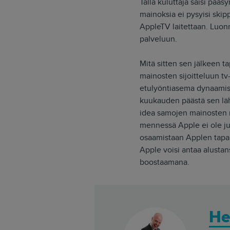
Tällä kuluttaja saisi pää
mainoksia ei pysyisi ski
AppleTV laitettaan. Luon
palveluun.
Mitä sitten sen jälkeen t
mainosten sijoitteluun tv
etulyöntiasema dynaamist
kuukauden päästä sen lä
idea samojen mainosten nä
mennessä Apple ei ole juu
osaamistaan Applen tapais
Apple voisi antaa alusta
boostaamana.
He