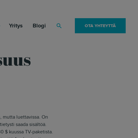
Yritys
Blogi
OTA YHTEYTTÄ
Haku
suus
a, mutta luettavissa. On
ietysti saada sisältöä.
30 $ kuussa TV-paketista.