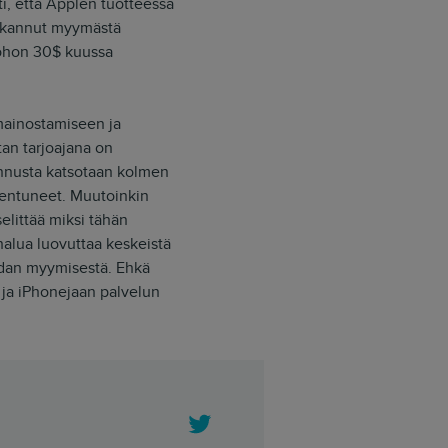
ti, että Applen tuotteessa
lakannut myymästä
uohon 30$ kuussa
 mainostamiseen ja
tan tarjoajana on
ennusta katsotaan kolmen
hentuneet. Muutoinkin
elittää miksi tähän
halua luovuttaa keskeistä
audan myymisestä. Ehkä
 ja iPhonejaan palvelun
Twitter