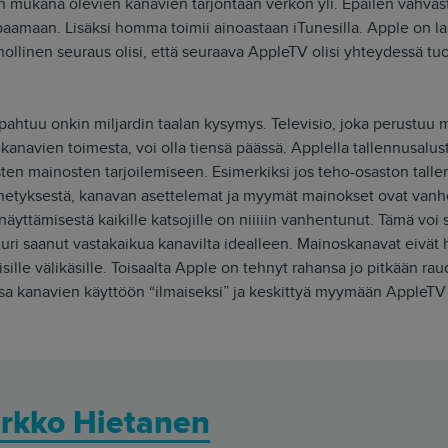
syn mukana olevien kanavien tarjontaan verkon yli. Epäilen vahvas
ppaamaan. Lisäksi homma toimii ainoastaan iTunesilla. Apple on 
nollinen seuraus olisi, että seuraava AppleTV olisi yhteydessä t
apahtuu onkin miljardin taalan kysymys. Televisio, joka perustuu
-kanavien toimesta, voi olla tiensä päässä. Applella tallennusalus
en mainosten tarjoilemiseen. Esimerkiksi jos teho-osaston tall
hetyksestä, kanavan asettelemat ja myymät mainokset ovat van
yttämisestä kaikille katsojille on niiiiin vanhentunut. Tämä voi s
ri saanut vastakaikua kanavilta idealleen. Mainoskanavat eivät 
ille välikäsille. Toisaalta Apple on tehnyt rahansa jo pitkään r
nsa kanavien käyttöön “ilmaiseksi” ja keskittyä myymään AppleTV
rkko Hietanen