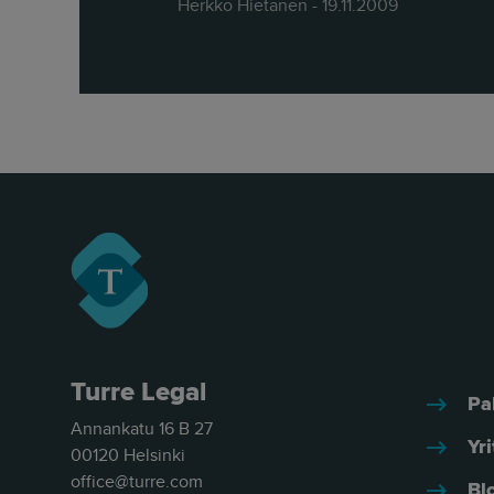
Herkko Hietanen - 19.11.2009
Turre Legal
Pa
Annankatu 16 B 27
Yri
00120 Helsinki
office@turre.com
Bl