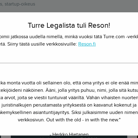
, startup-oikeus
juristi olla myös palvelumuotoilija, ohjelmistokehittäjä ja kauppa
Turre Legalista tuli Reson!
yy monitieteisyys yhdessä paketissa.
oimii jatkossa uudella nimellä, minkä vuoksi tätä Turre.com -verk
tä. Siirry tästä uusille verkkosivuille:
Reson.fi
Lue myös
ika monta vuotta oli sellainen olo, että oma yritys ei ole enää mi
ekijöideni näköinen. Ääni, jolla yritys puhuu, nimi, jolla sitä kut
ja arvot, joita se viestii tuntuivat vääriltä. Vähän vihaisten nuorte
juristinalkujen perustamasta yrityksestä on kasvanut kokenut ja
kemyksellinen asiantuntijayritys. Siksi julkaisimme uuden nimen
Kuvien oikeudet ja tekijän
verkkosivun. Out with the old - in with the new."
nimen ilmoittaminen
- Herkko Hietanen