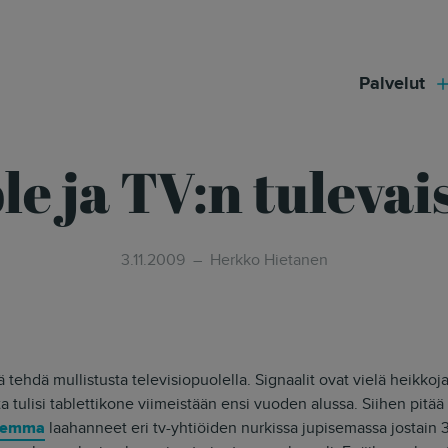
modal-check
Palvelut
le ja TV:n tulevai
3.11.2009
Herkko Hietanen
ä tehdä mullistusta televisiopuolella. Signaalit ovat vielä heikkoj
ta tulisi tablettikone viimeistään ensi vuoden alussa. Siihen pitää t
lemma
laahanneet eri tv-yhtiöiden nurkissa jupisemassa jostain 