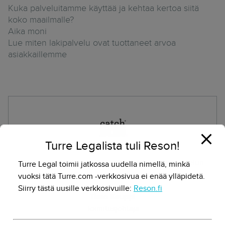
Kuka palveluitamme käyttää ja kehtaa kertoa siitä
koko maailmalle?
Aika moni
Lue miten lakipalvelu ovat tuottaneet arvoa
asiakkaillemme
Turre Legalista tuli Reson!
Saimme heti hommasta kiinni Omalakimies-palvelun
Turre Legal toimii jatkossa uudella nimellä, minkä
kanssa.
vuoksi tätä Turre.com -verkkosivua ei enää ylläpidetä.
Siirry tästä uusille verkkosivuille:
Reson.fi
Timo Kauppi
Toimitusjohtaja