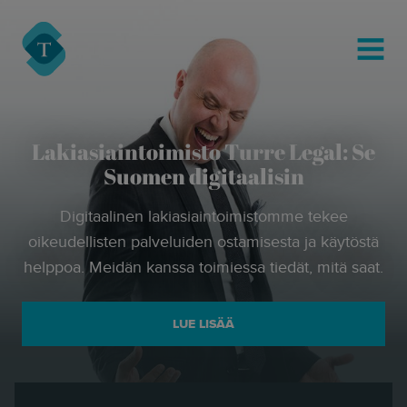
modal-check
Turre Legal
MENU
Lakiasiaintoimisto Turre Legal: Se
Suomen digitaalisin
Digitaalinen lakiasiaintoimistomme tekee
oikeudellisten palveluiden ostamisesta ja käytöstä
helppoa. Meidän kanssa toimiessa tiedät, mitä saat.
LUE LISÄÄ