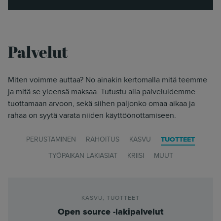
Palvelut
Miten voimme auttaa? No ainakin kertomalla mitä teemme
ja mitä se yleensä maksaa. Tutustu alla palveluidemme
tuottamaan arvoon, sekä siihen paljonko omaa aikaa ja
rahaa on syytä varata niiden käyttöönottamiseen.
PERUSTAMINEN
RAHOITUS
KASVU
TUOTTEET
TYÖPAIKAN LAKIASIAT
KRIISI
MUUT
KASVU
,
TUOTTEET
Open source -lakipalvelut