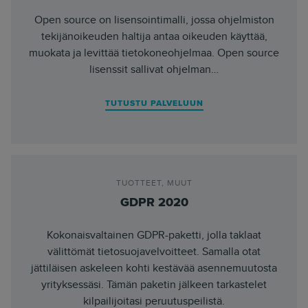
Open source on lisensointimalli, jossa ohjelmiston
tekijänoikeuden haltija antaa oikeuden käyttää,
muokata ja levittää tietokoneohjelmaa. Open source
lisenssit sallivat ohjelman…
TUTUSTU PALVELUUN
TUOTTEET
,
MUUT
GDPR 2020
Kokonaisvaltainen GDPR-paketti, jolla taklaat
välittömät tietosuojavelvoitteet. Samalla otat
jättiläisen askeleen kohti kestävää asennemuutosta
yrityksessäsi. Tämän paketin jälkeen tarkastelet
kilpailijoitasi peruutuspeilistä.