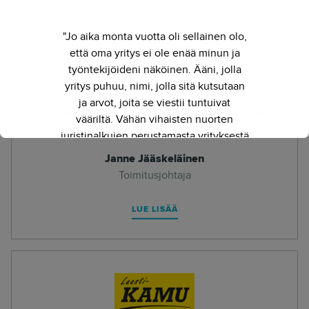
"Jo aika monta vuotta oli sellainen olo,
että oma yritys ei ole enää minun ja
työntekijöideni näköinen. Ääni, jolla
yritys puhuu, nimi, jolla sitä kutsutaan
ja arvot, joita se viestii tuntuivat
Turre säästi meiltä järjettömästi aikaa ja melkoisen
vääriltä. Vähän vihaisten nuorten
läjän euroja. Vahva suositus.
juristinalkujen perustamasta yrityksestä
on kasvanut kokenut ja
Janne Jääskeläinen
näkemyksellinen asiantuntijayritys.
Toimitusjohtaja
Siksi julkaisimme uuden nimen ja
verkkosivun. Out with the old - in with
LUE LISÄÄ
the new."
- Herkko Hietanen