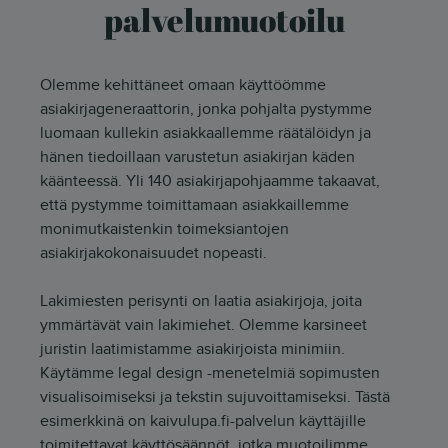
palvelumuotoilu
Olemme kehittäneet omaan käyttöömme
asiakirjageneraattorin, jonka pohjalta pystymme
luomaan kullekin asiakkaallemme räätälöidyn ja
hänen tiedoillaan varustetun asiakirjan käden
käänteessä. Yli 140 asiakirjapohjaamme takaavat,
että pystymme toimittamaan asiakkaillemme
monimutkaistenkin toimeksiantojen
asiakirjakokonaisuudet nopeasti.
Lakimiesten perisynti on laatia asiakirjoja, joita
ymmärtävät vain lakimiehet. Olemme karsineet
juristin laatimistamme asiakirjoista minimiin.
Käytämme legal design -menetelmiä sopimusten
visualisoimiseksi ja tekstin sujuvoittamiseksi. Tästä
esimerkkinä on kaivulupa.fi-palvelun käyttäjille
toimitettavat käyttösäännöt, jotka muotoilimme