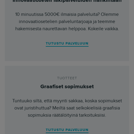
Innovaatioseteli lakipalveluiden hankintaan
10 minuutissa 5000€ ilmaisia palveluita? Olemme
innovaatiosetelien palveluntarjoaja ja teemme
hakemisesta naurettavan helppoa. Kokeile vaikka.
TUTUSTU PALVELUUN
TUOTTEET
Graafiset sopimukset
Tuntuuko siltä, että myynti sakkaa, koska sopimukset
ovat juristihuttua? Meiltä saat selkokielisiä graafisia
sopimuksia räätälöityinä tarkoituksiisi.
TUTUSTU PALVELUUN