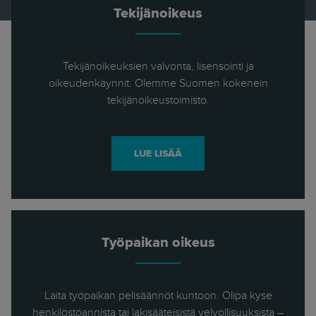
Tekijänoikeus
Tekijänoikeuksien valvonta, lisensointi ja
oikeudenkäynnit. Olemme Suomen kokenein
tekijänoikeustoimisto.
LUE LISÄÄ
Työpaikan oikeus
Laita työpaikan pelisäännöt kuntoon. Olipa kyse
henkilöstöannista tai lakisääteisistä velvollisuuksista –