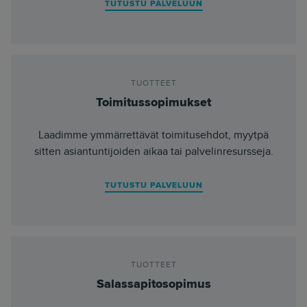
TUTUSTU PALVELUUN
TUOTTEET
Toimitussopimukset
Laadimme ymmärrettävät toimitusehdot, myytpä
sitten asiantuntijoiden aikaa tai palvelinresursseja.
TUTUSTU PALVELUUN
TUOTTEET
Salassapitosopimus