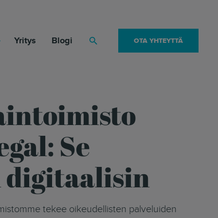
Yritys
Blogi
OTA YHTEYTTÄ
Haku
aintoimisto
egal: Se
digitaalisin