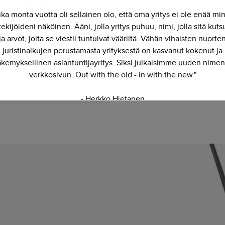
os juristisi olisi siellä missä
ika monta vuotta oli sellainen olo, että oma yritys ei ole enää mi
kin työntekijäsi ja tekisi
ekijöideni näköinen. Ääni, jolla yritys puhuu, nimi, jolla sitä kut
ä töitä samoilla työkaluilla.
ja arvot, joita se viestii tuntuivat vääriltä. Vähän vihaisten nuorte
isti on ratkaisu jota etsit.
juristinalkujen perustamasta yrityksestä on kasvanut kokenut ja
kemyksellinen asiantuntijayritys. Siksi julkaisimme uuden nimen
verkkosivun. Out with the old - in with the new."
TUTUSTU PALVELUUN
- Herkko Hietanen