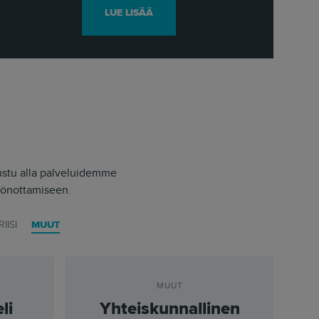
LUE LISÄÄ
ustu alla palveluidemme
töönottamiseen.
RIISI
MUUT
MUUT
li
Yhteiskunnallinen