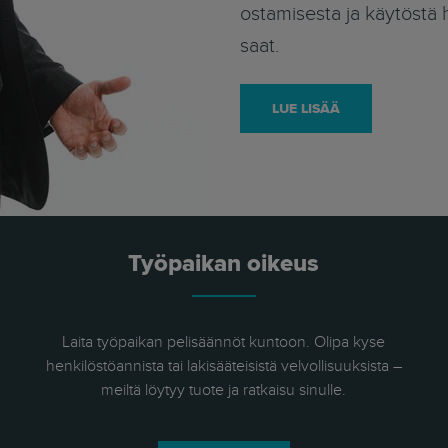
ostamisesta ja käytöstä 
saat.
LUE LISÄÄ
Työpaikan oikeus
Laita työpaikan pelisäännöt kuntoon. Olipa kyse
henkilöstöannista tai lakisääteisistä velvollisuuksista –
meiltä löytyy tuote ja ratkaisu sinulle.