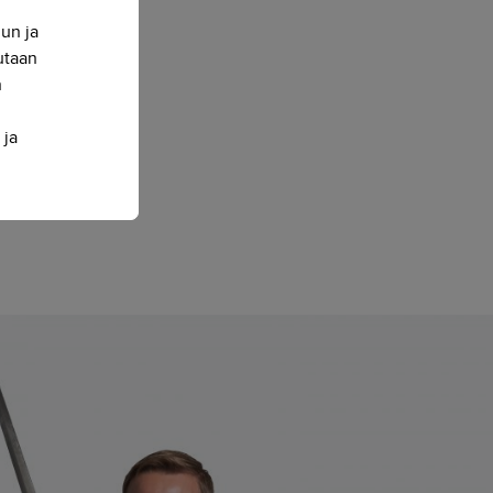
nun ja
sutaan
n
 ja