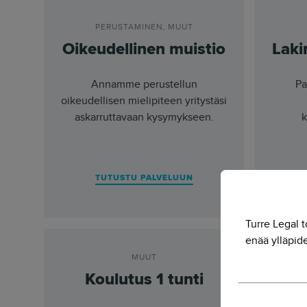
PERUSTAMINEN
,
MUUT
Oikeudellinen muistio
Laki
Annamme perustellun
Pa
oikeudellisen mielipiteen yritystäsi
askarruttavaan kysymykseen.
k
TUTUSTU PALVELUUN
Turre Legal t
enää ylläpide
MUUT
Koulutus 1 tunti