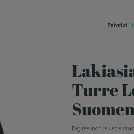
modal-check
Palvelut
Lakiasi
Turre L
Suomen 
Digitaalinen lakiasiaintoimistomme tekee oikeudellisten palveluiden