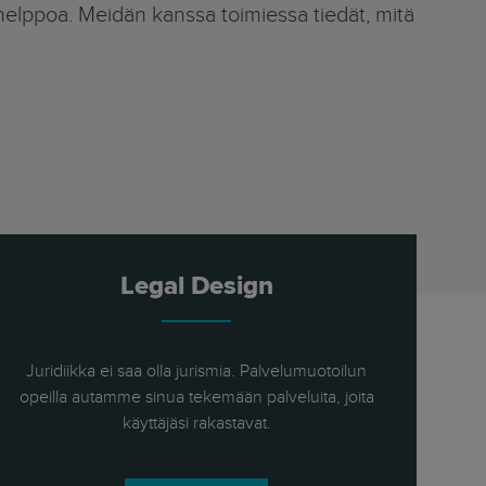
helppoa. Meidän kanssa toimiessa tiedät, mitä
Legal Design
Juridiikka ei saa olla jurismia. Palvelumuotoilun
opeilla autamme sinua tekemään palveluita, joita
käyttäjäsi rakastavat.