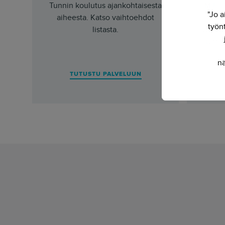
Tunnin koulutus ajankohtaisesta
Mitä j
"Jo a
aiheesta. Katso vaihtoehdot
muut
työnt
listasta.
yhdess
Omajur
nä
TUTUSTU PALVELUUN