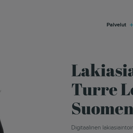
modal-check
Palvelut
Lakiasi
Turre L
Suomen 
Digitaalinen lakiasiaintoimistomme tekee oikeudellisten palveluiden