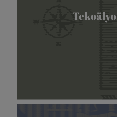
Tekoälyoh