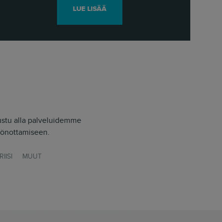
LUE LISÄÄ
ustu alla palveluidemme
töönottamiseen.
RIISI
MUUT