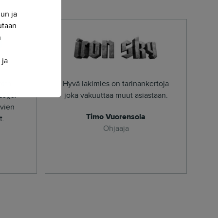
nun ja
sutaan
n
 ja
tta
Hyvä lakimies on tarinankertoja
Legal
joka vakuuttaa muut asiastaan.
yvien
Timo Vuorensola
t.
Ohjaaja