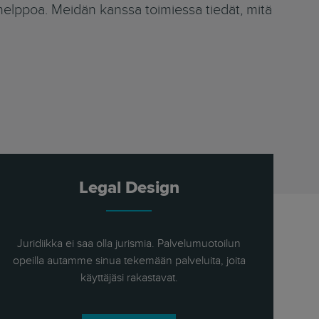
helppoa. Meidän kanssa toimiessa tiedät, mitä
Legal Design
Juridiikka ei saa olla jurismia. Palvelumuotoilun
opeilla autamme sinua tekemään palveluita, joita
käyttäjäsi rakastavat.