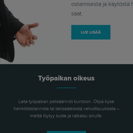
ostamisesta ja käytöstä 
saat.
LUE LISÄÄ
Työpaikan oikeus
Laita työpaikan pelisäännöt kuntoon. Olipa kyse
henkilöstöannista tai lakisääteisistä velvollisuuksista –
meiltä löytyy tuote ja ratkaisu sinulle.