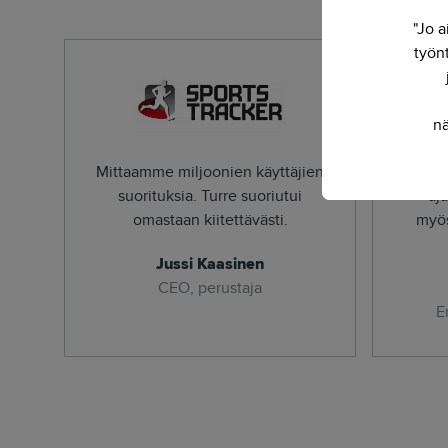
"Jo a
työnt
nä
Mittaamme miljoonien käyttäjien
S
suorituksia. Turre suoriutui
aj
omastaan kiitettävästi.
myös
Jussi Kaasinen
CEO, perustaja
E