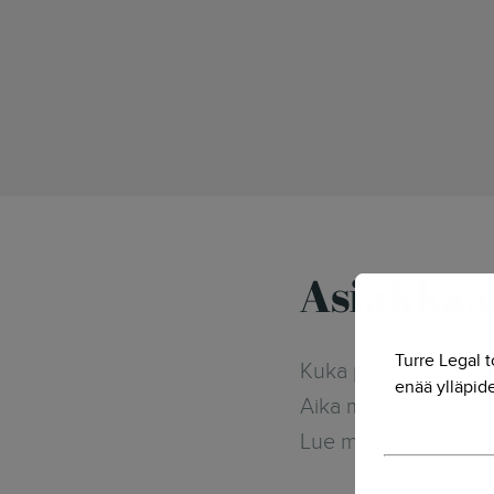
Asiakkaa
Turre Legal t
Kuka palveluitamme k
enää ylläpide
Aika moni
Lue miten lakipalvel