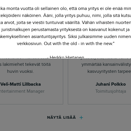
ika monta vuotta oli sellainen olo, että oma yritys ei ole enää mi
ekijöideni näköinen. Ääni, jolla yritys puhuu, nimi, jolla sitä kut
ja arvot, joita se viestii tuntuivat vääriltä. Vähän vihaisten nuorte
juristinalkujen perustamasta yrityksestä on kasvanut kokenut ja
kemyksellinen asiantuntijayritys. Siksi julkaisimme uuden nimen
verkkosivun. Out with the old - in with the new."
uomen parhaan vapaa-
Olemme tehneet 10 vuo
ankeskuksen kulisseissa
yhteistyötä, koska Turre 
- Herkko Hietanen
 lakimiehet tekevät töitä
ymmärtää kansainvälist
huvin vuoksi.
kasvuyritysten tarpee
Veli-Matti Lillbacka
Juhani Polkko
ntertainment Manager
Toimitusjohtaja
NÄYTÄ LISÄÄ