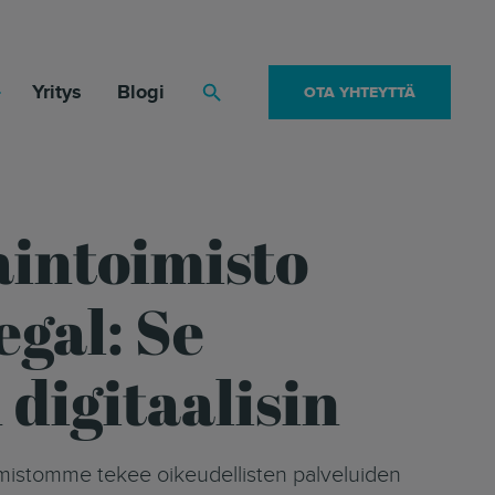
Yritys
Blogi
OTA YHTEYTTÄ
Haku
aintoimisto
egal: Se
digitaalisin