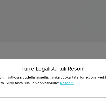
t
Turre Legalista tuli Reson!
oimii jatkossa uudella nimellä, minkä vuoksi tätä Turre.com -verk
äyttää ja kehtaa kertoa siitä koko maailmalle?
tä. Siirry tästä uusille verkkosivuille:
Reson.fi
u ovat tuottaneet arvoa asiakkaillemme