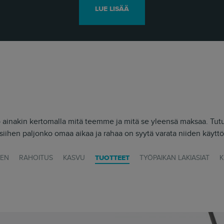
LUE LISÄÄ
ainakin kertomalla mitä teemme ja mitä se yleensä maksaa. Tut
siihen paljonko omaa aikaa ja rahaa on syytä varata niiden käyt
NEN
RAHOITUS
KASVU
TUOTTEET
TYÖPAIKAN LAKIASIAT
K