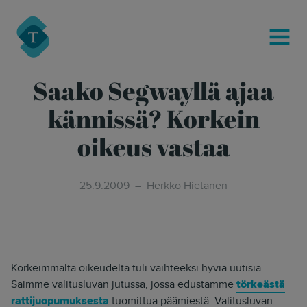
modal-check
Turre Legal
MENU
Saako Segwayllä ajaa
kännissä? Korkein
oikeus vastaa
25.9.2009
Herkko Hietanen
Korkeimmalta oikeudelta tuli vaihteeksi hyviä uutisia.
Saimme valitusluvan jutussa, jossa edustamme
törkeästä
rattijuopumuksesta
tuomittua päämiestä. Valitusluvan