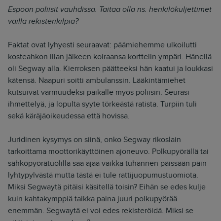
Espoon poliisit vauhdissa. Taitaa olla ns. henkilökuljettimet
vailla rekisterikilpiä?
Faktat ovat lyhyesti seuraavat: päämiehemme ulkoilutti
kosteahkon illan jälkeen koiraansa korttelin ympäri. Hänellä
oli Segway alla. Kierroksen päätteeksi hän kaatui ja loukkasi
kätensä. Naapuri soitti ambulanssin. Lääkintämiehet
kutsuivat varmuudeksi paikalle myös poliisin. Seurasi
ihmettelyä, ja lopulta syyte törkeästä ratista. Turpiin tuli
sekä käräjäoikeudessa että hovissa.
Juridinen kysymys on siinä, onko Segway rikoslain
tarkoittama moottorikäyttöinen ajoneuvo. Polkupyörällä tai
sähköpyörätuolilla saa ajaa vaikka tuhannen päissään päin
lyhtypylvästä mutta tästä ei tule rattijuopumustuomiota.
Miksi Segwaytä pitäisi käsitellä toisin? Eihän se edes kulje
kuin kahtakymppiä taikka paina juuri polkupyörää
enemmän. Segwaytä ei voi edes rekisteröidä. Miksi se