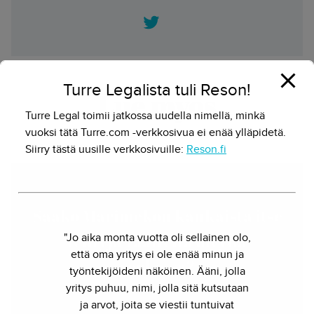
Twitter
Turre Legalista tuli Reson!
Lue myös
Turre Legal toimii jatkossa uudella nimellä, minkä
vuoksi tätä Turre.com -verkkosivua ei enää ylläpidetä.
Siirry tästä uusille verkkosivuille:
Reson.fi
Saako Marimekon kankaista itse
"Jo aika monta vuotta oli sellainen olo,
tehtyjä vaatteita myydä
että oma yritys ei ole enää minun ja
verkossa?
työntekijöideni näköinen. Ääni, jolla
yritys puhuu, nimi, jolla sitä kutsutaan
Herkko Hietanen - 13.9.2024
ja arvot, joita se viestii tuntuivat