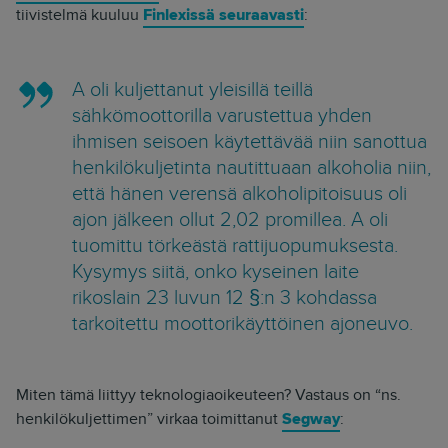
tiivistelmä kuuluu
Finlexissä seuraavasti
:
A oli kuljettanut yleisillä teillä
sähkömoottorilla varustettua yhden
ihmisen seisoen käytettävää niin sanottua
henkilökuljetinta nautittuaan alkoholia niin,
että hänen verensä alkoholipitoisuus oli
ajon jälkeen ollut 2,02 promillea. A oli
tuomittu törkeästä rattijuopumuksesta.
Kysymys siitä, onko kyseinen laite
rikoslain 23 luvun 12 §:n 3 kohdassa
tarkoitettu moottorikäyttöinen ajoneuvo.
Miten tämä liittyy teknologiaoikeuteen? Vastaus on “ns.
henkilökuljettimen” virkaa toimittanut
Segway
: