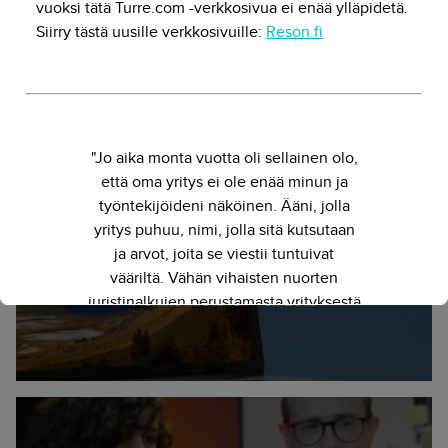
vuoksi tätä Turre.com -verkkosivua ei enää ylläpidetä.
Siirry tästä uusille verkkosivuille:
Reson.fi
Herkko Hietanen - 8.8.2017
"Jo aika monta vuotta oli sellainen olo,
että oma yritys ei ole enää minun ja
työntekijöideni näköinen. Ääni, jolla
Vuosikymmenen suurin muutos
yritys puhuu, nimi, jolla sitä kutsutaan
ja arvot, joita se viestii tuntuivat
internetin tekijänoikeuksissa
vääriltä. Vähän vihaisten nuorten
Herkko Hietanen - 8.1.2019
juristinalkujen perustamasta yrityksestä
on kasvanut kokenut ja
näkemyksellinen asiantuntijayritys.
Siksi julkaisimme uuden nimen ja
verkkosivun. Out with the old - in with
the new."