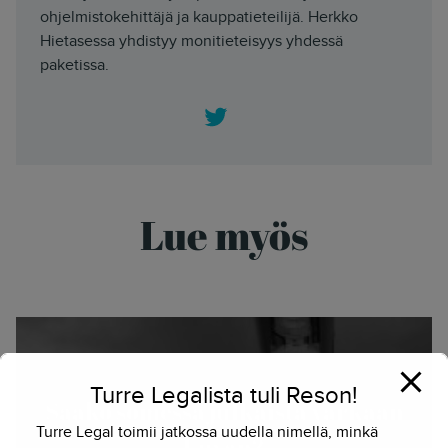
ohjelmistokehittäjä ja kauppatieteilijä. Herkko
Hietasessa yhdistyy monitieteisyys yhdessä
paketissa.
Twitter
Lue myös
Turre Legalista tuli Reson!
Saako somessa julkaista varkaan
Turre Legal toimii jatkossa uudella nimellä, minkä
kuvan?