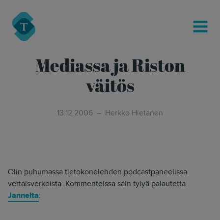
modal-check
Turre Legal
MENU
Mediassa ja Riston
väitös
13.12.2006
Herkko Hietanen
Olin puhumassa tietokonelehden podcastpaneelissa
vertaisverkoista. Kommenteissa sain tylyä palautetta
Jannelta
: