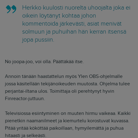
Herkko kuulosti nuorelta uhoojalta joka ei
oikein löytänyt kohtaa johon
kommentoida järkevästi, asiat menivät
solmuun ja puhuihan hän kerran itsensä
jopa pussiin.
No joopa-joo, voi olla. Päättäkää itse.
Annoin tänään haastattelun myös Ylen OBS-ohjelmalle
jossa käsitellään tekijänoikeuden muutosta. Ohjelma tulee
perjantai-iltana ulos. Toimittaja oli perehtynyt hyvin
Finreactor-juttuun.
Televisiossa esiintyminen on muuten hirmu vaikeaa. Kaikki
pienetkin naamanilmeet ja kiemurtelu korostuvat kuvassa.
Pitää yritää kököttää paikoillaan, hymyilemättä ja puhua
hitaasti ja selkeästi.