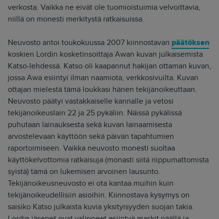
verkosta. Vaikka ne eivät ole tuomioistuimia velvoittavia,
niillä on monesti merkitystä ratkaisuissa.
Neuvosto antoi toukokuussa 2007 kiinnostavan
päätöksen
koskien Lordin kosketinsoittaja Awan kuvan julkaisemista
Katso-lehdessä. Katso oli kaapannut hakijan ottaman kuvan,
jossa Awa esiintyi ilman naamiota, verkkosivuilta. Kuvan
ottajan mielestä tämä loukkasi hänen tekijänoikeuttaan.
Neuvosto päätyi vastakkaiselle kannalle ja vetosi
tekijänoikeuslain 22 ja 25 pykäliin. Näissä pykälissä
puhutaan lainauksesta sekä kuvan lainaamisesta
arvostelevaan käyttöön sekä päivän tapahtumien
raportoimiseen. Vaikka neuvosto monesti suoltaa
käyttökelvottomia ratkaisuja (monasti siitä riippumattomista
syistä) tämä on lukemisen arvoinen lausunto.
Tekijänoikeusneuvosto ei ota kantaa muihin kuin
tekijänoikeudellisiin asioihin. Kiinnostava kysymys on
saisiko Katso julkaista kuvia yksityisyyden suojan takia.
Lordin jäsenet ovat valinneet esiintyä maskit päällä ja