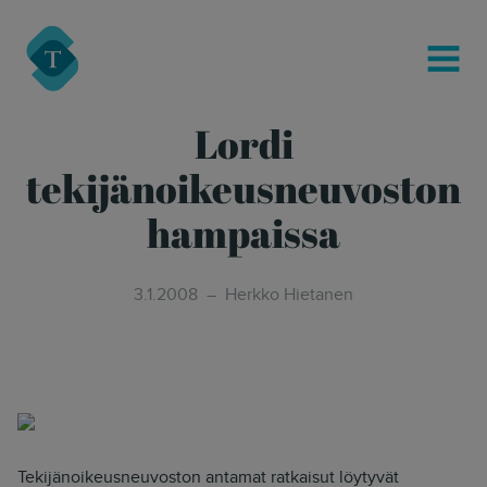
modal-check
Turre Legal
MENU
Lordi
tekijänoikeusneuvoston
hampaissa
3.1.2008
Herkko Hietanen
Tekijänoikeusneuvoston antamat ratkaisut löytyvät