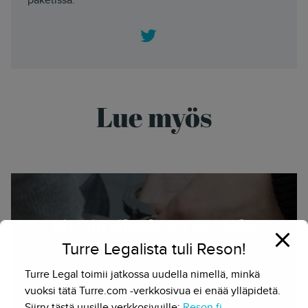
Twitter
Lue myös
Bitcoin rikoshyötynä: Onko
Turre Legalista tuli Reson!
bitcoinin arvonnousu
rikoshyötyä?
Turre Legal toimii jatkossa uudella nimellä, minkä
vuoksi tätä Turre.com -verkkosivua ei enää ylläpidetä.
Herkko Hietanen - 18.8.2017
Siirry tästä uusille verkkosivuille:
Reson.fi