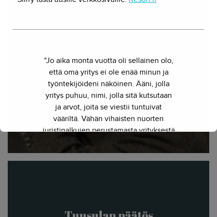
"Jo aika monta vuotta oli sellainen olo,
että oma yritys ei ole enää minun ja
Valvo valokuvan
työntekijöideni näköinen. Ääni, jolla
tekijänoikeuksia
yritys puhuu, nimi, jolla sitä kutsutaan
ja arvot, joita se viestii tuntuivat
Herkko Hietanen - 18.4.2017
vääriltä. Vähän vihaisten nuorten
juristinalkujen perustamasta yrityksestä
on kasvanut kokenut ja
näkemyksellinen asiantuntijayritys.
Siksi julkaisimme uuden nimen ja
verkkosivun. Out with the old - in with
the new."
- Herkko Hietanen
Tuusulan päätös