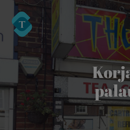
Turre Legal
Korj
pala