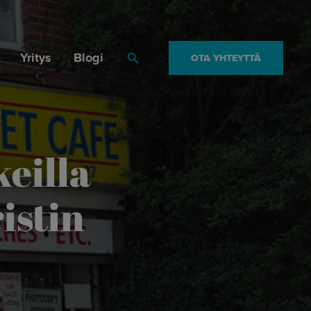
Yritys
Blogi
OTA YHTEYTTÄ
Haku
eilla
istin