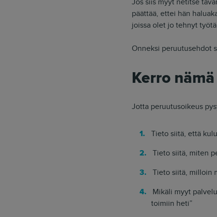
Jos siis myyt netitse tava
päättää, ettei hän haluak
joissa olet jo tehnyt työt
Onneksi peruutusehdot saa
Kerro nämä 
Jotta peruutusoikeus pysy
Tieto siitä, että k
Tieto siitä, miten 
Tieto siitä, milloi
Mikäli myyt palvelu
toimiin heti”