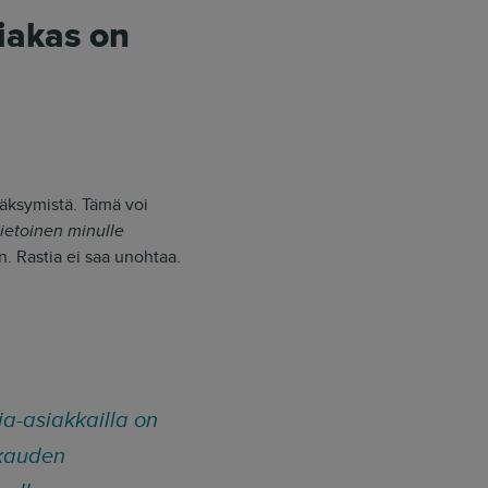
siakas on
äksymistä. Tämä voi
tietoinen minulle
n. Rastia ei saa unohtaa.
ja-asiakkailla on
okauden