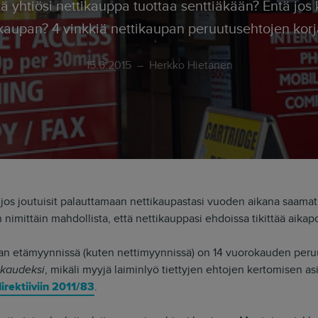
kaupan? 4 vinkkiä nettikaupan peruutusehtojen kor
15.6.2015
Herkko Hietanen
, jos joutuisit palauttamaan nettikaupastasi vuoden aikana saamat 
 nimittäin mahdollista, että nettikauppasi ehdoissa tikittää aika
 etämyynnissä (kuten nettimyynnissä) on 14 vuorokauden peruu
ukaudeksi
, mikäli myyjä laiminlyö tiettyjen ehtojen kertomisen as
irektiiviin 2011/83
.