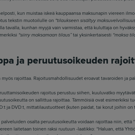
helposti, kun muistaa iskeä kauppaansa maksunapin viereen ilmoi
tus tekstin muotoilulle on
“tilaukseen sisältyy maksuvelvollisuu
a tavalla, kunhan myyjä vain varmistaa, että kuluttaja on hyväks
imerkiksi
“siirry maksamaan tilaus”
tai yksinkertaisesti
“maksa til
ppa ja peruutusoikeuden rajoi
myös rajoittaa. Rajoitusmahdollisuudet eroavat tavaroiden ja pal
uuttamisoikeuden rajoitus perustuu siihen, kuuluvatko myytävät t
uutusoikeutta on sallittua rajoittaa. Tämmöisiä ovat esimerkiksi tu
:t ja DVD:t, mittatilaustuotteet (kuten paidat, tai korut joihin on 
 palveluiden osalta peruutusoikeutta voidaan rajoittaa niin, että
reen laitetaan toinen raksi ruutuun -laatikko: “Haluan, että Yhtiö