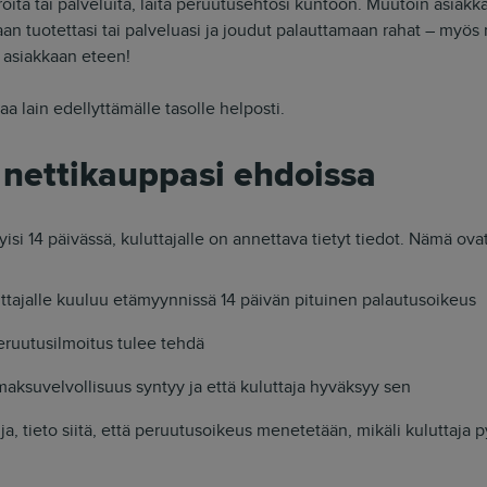
roita tai palveluita, laita peruutusehtosi kuntoon. Muutoin asiakka
aan tuotettasi tai palveluasi ja joudut palauttamaan rahat – myös 
ä asiakkaan eteen!
 lain edellyttämälle tasolle helposti.
nettikauppasi ehdoissa
isi 14 päivässä, kuluttajalle on annettava tietyt tiedot. Nämä ovat
uluttajalle kuuluu etämyynnissä 14 päivän pituinen palautusoikeus
peruutusilmoitus tulee tehdä
n maksuvelvollisuus syntyy ja että kuluttaja hyväksyy sen
ja, tieto siitä, että peruutusoikeus menetetään, mikäli kuluttaja 