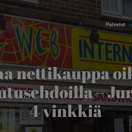
modal-check
Palvelut
aa nettikauppa oik
utusehdoilla – Jur
4 vinkkiä