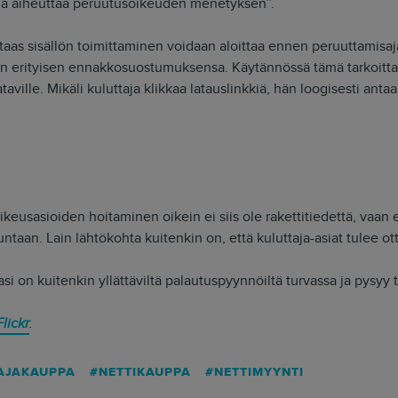
tämä aiheuttaa peruutusoikeuden menetyksen”.
a taas sisällön toimittaminen voidaan aloittaa ennen peruuttamisaj
hen erityisen ennakkosuostumuksensa. Käytännössä tämä tarkoittan
taville. Mikäli kuluttaja klikkaa latauslinkkiä, hän loogisesti an
oikeusasioiden hoitaminen oikein ei siis ole rakettitiedettä, va
untaan. Lain lähtökohta kuitenkin on, että kuluttaja-asiat tulee ot
asi on kuitenkin yllättäviltä palautuspyynnöiltä turvassa ja pysyy 
Flickr
.
AJAKAUPPA
NETTIKAUPPA
NETTIMYYNTI