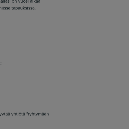
allasi on vuosi aikaa
niissä tapauksissa,
:
pyytää yhtiötä “ryhtymään