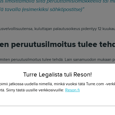
s ilmoittamalla siitä peruuttamislomakkeella tai m
llä tavalla (esimerkiksi sähköpostitse)”
tusvelvollisuutensa, kuluttajan palautusoikeus pidentyy 12 kuuka
ten peruutusilmoitus tulee teh
a, miten peruutusilmoitus tulee tehdä. Lain sanamuodon mukaan 
ella tai muulla yksiselitteisellä tavalla”. Nettikaupassa useimmi
i vapaamuotoinen sähköposti.
Turre Legalista tuli Reson!
oimii jatkossa uudella nimellä, minkä vuoksi tätä Turre.com -verk
narvoisia, mutta mikäli ostajalle tarjotaan mahdollisuus ilmoitt
tä. Siirry tästä uusille verkkosivuille:
Reson.fi
ella, tulee myyjän ilmoittaa ostajalle “viipymättä pysyvällä taval
u vastaan. Käytännössä tämä tarkoittaa sähköpostivahvistusta siit
hdään sähköpostitse, yhtiön on syytä ohjeistaa ostajaa siitä, mitä