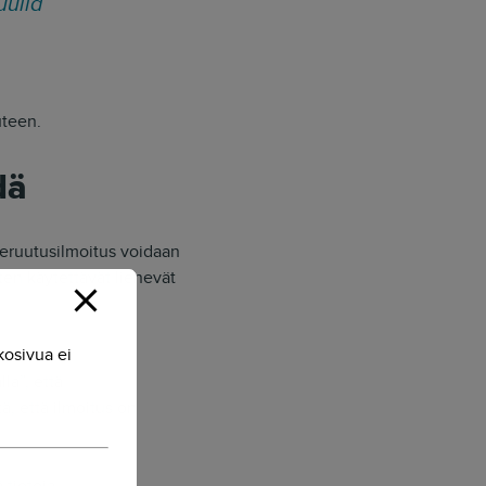
uulla
uteen.
dä
peruutusilmoitus voidaan
ten käytettävät lienevät
kosivua ei
aa
la”, että
ä, että ilmoitus on
 tietoja