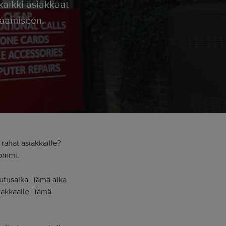
jaamiseen.
rahat asiakkaille?
pommi.
tusaika. Tämä aika
iakkaalle. Tämä