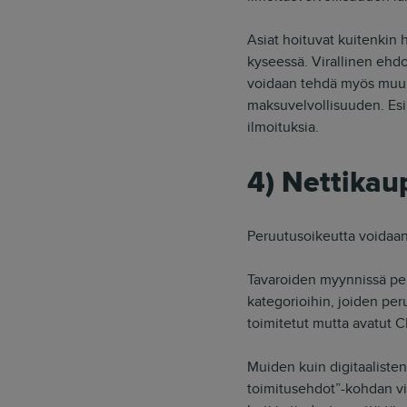
Asiat hoituvat kuitenkin 
kyseessä. Virallinen ehdo
voidaan tehdä myös muull
maksuvelvollisuuden. Es
ilmoituksia.
4) Nettikau
Peruutusoikeutta voidaan 
Tavaroiden myynnissä per
kategorioihin, joiden per
toimitetut mutta avatut CD
Muiden kuin digitaalisten
toimitusehdot”-kohdan vie