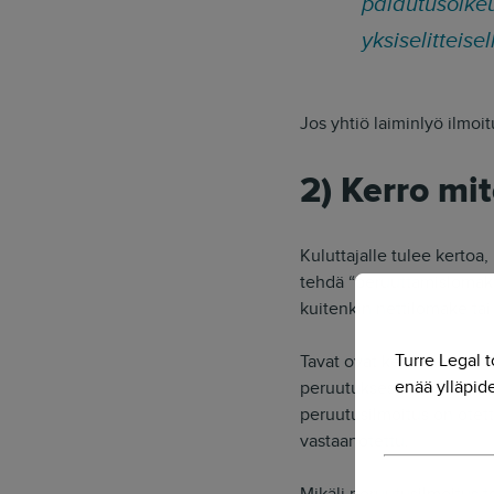
palautusoikeu
yksiselitteise
Jos yhtiö laiminlyö ilmoi
2) Kerro mi
Kuluttajalle tulee kerto
tehdä “peruuttamislomakke
kuitenkin nettilomake ta
Turre Legal t
Tavat ovat keskenään sama
enää ylläpide
peruutuksesta nettilomakke
peruutusilmoitus on otett
vastaanotettu.
Mikäli peruutusilmoitus te