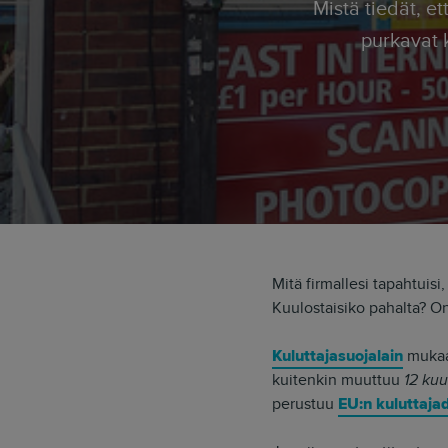
Mistä tiedät, että yhtiösi nettikauppa tuottaa senttiäkään? Entä jos kaikki asiakkaat
purkavat 
Mitä firmallesi tapahtuisi
Kuulostaisiko pahalta? On
Kuluttajasuojalain
mukaan
kuitenkin muuttuu
12 ku
perustuu
EU:n kuluttajad