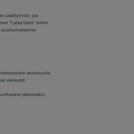
an päättymistä, jos
ee “Lataa tästä”-linkin
taa suostumuksensa
an enemmänkin avoimuutta
taa vakavasti.
tuottavana jatkossakin.