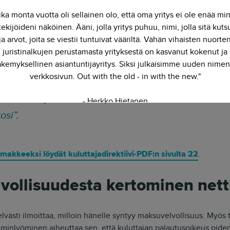
ulee kirjata. Tuleehan ilmoitus tehdä “yksiselitteisellä tavalla”.
ika monta vuotta oli sellainen olo, että oma yritys ei ole enää mi
n:
ekijöideni näköinen. Ääni, jolla yritys puhuu, nimi, jolla sitä kut
ja arvot, joita se viestii tuntuivat vääriltä. Vähän vihaisten nuorte
juristinalkujen perustamasta yrityksestä on kasvanut kokenut ja
t purkaa kaupan, ilmoita siitä meille sähköpostitse
kemyksellinen asiantuntijayritys. Siksi julkaisimme uuden nimen
verkkosivun. Out with the old - in with the new."
htio.fi. Ilmoita sähköpostissasi minkä tuotteen tah
sen ostanut ja mikä on sopimuksen numero. Ilmoita 
- Herkko Hietanen
osi”.
makkeeksi löydät kuluttajadirektiivi-PDF:n sivulta 22
.
vollisuudesta kertominen net
elvästi ilmoittaa, milloin hänelle syntyy maksuvelvollisuus. Myös
aiminlyöminen aiheuttaa sen, että kuluttajan palautusoikeus pide