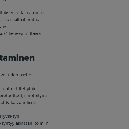
tuksen, että nyt on tosi
s”
. Toisaalta ilmoitus
ynyt
aus”
lienevät riittäviä
ttaminen
veluiden osalta.
uotteet tiettyihin
oretuotteet, sinetöitynä
tehty kaiverruksia).
 “Hyväksyn
 ryhtyy asiassani toimiin