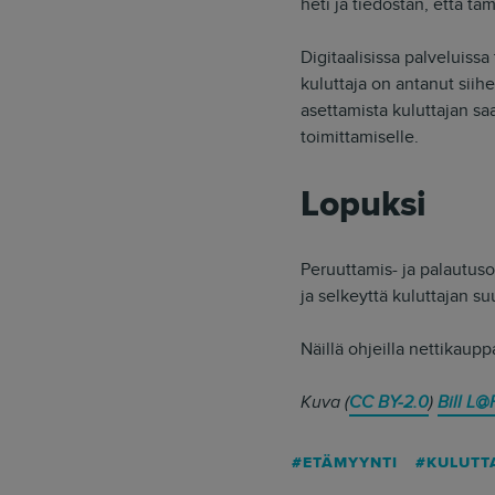
heti ja tiedostan, että 
Digitaalisissa palveluiss
kuluttaja on antanut sii
asettamista kuluttajan saa
toimittamiselle.
Lopuksi
Peruuttamis- ja palautus
ja selkeyttä kuluttajan su
Näillä ohjeilla nettikaupp
Kuva (
CC BY-2.0
)
Bill L@
ETÄMYYNTI
KULUTT