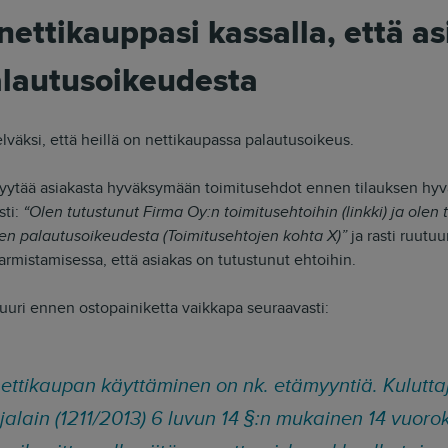
nettikauppasi kassalla, että a
alautusoikeudesta
elväksi, että heillä on nettikaupassa palautusoikeus.
 pyytää asiakasta hyväksymään toimitusehdot ennen tilauksen hyv
sti:
“Olen tutustunut Firma Oy:n toimitusehtoihin (linkki) ja olen 
en palautusoikeudesta (Toimitusehtojen kohta X)”
ja rasti ruutuu
rmistamisessa, että asiakas on tutustunut ehtoihin.
juuri ennen ostopainiketta vaikkapa seuraavasti:
ettikaupan käyttäminen on nk. etämyyntiä. Kulutta
jalain (1211/2013) 6 luvun 14 §:n mukainen 14 vuor