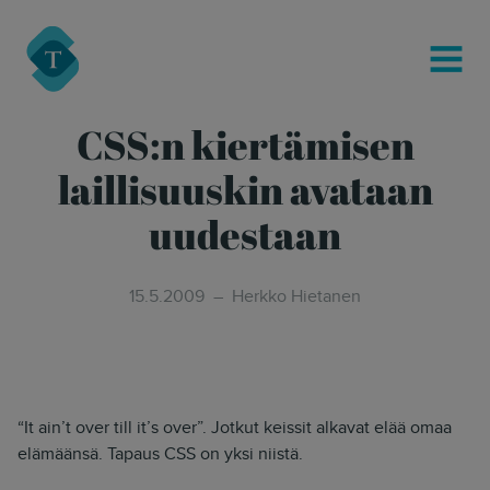
modal-check
Turre Legal
MENU
CSS:n kiertämisen
laillisuuskin avataan
uudestaan
15.5.2009
Herkko Hietanen
“It ain’t over till it’s over”. Jotkut keissit alkavat elää omaa
elämäänsä. Tapaus CSS on yksi niistä.