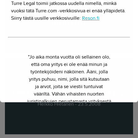
Finnish court rules CSS
Turre Legal toimii jatkossa uudella nimellä, minkä
protection used in DVDs
vuoksi tätä Turre.com -verkkosivua ei enää ylläpidetä.
Siirry tästä uusille verkkosivuille:
Reson.fi
“ineffective”
Herkko Hietanen - 25.5.2007
"Jo aika monta vuotta oli sellainen olo,
että oma yritys ei ole enää minun ja
työntekijöideni näköinen. Ääni, jolla
yritys puhuu, nimi, jolla sitä kutsutaan
ja arvot, joita se viestii tuntuivat
CSS muuttui tehokkaaksi hovissa
vääriltä. Vähän vihaisten nuorten
juristinalkujen perustamasta yrityksestä
Herkko Hietanen - 23.5.2008
on kasvanut kokenut ja
näkemyksellinen asiantuntijayritys.
Siksi julkaisimme uuden nimen ja
verkkosivun. Out with the old - in with