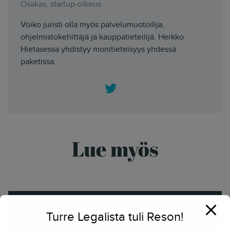
Osakas, startup-oikeus
Voiko juristi olla myös palvelumuotoilija,
ohjelmistokehittäjä ja kauppatieteilijä. Herkko
Hietasessa yhdistyy monitieteisyys yhdessä
paketissa.
Twitter
Lue myös
Turre Legalista tuli Reson!