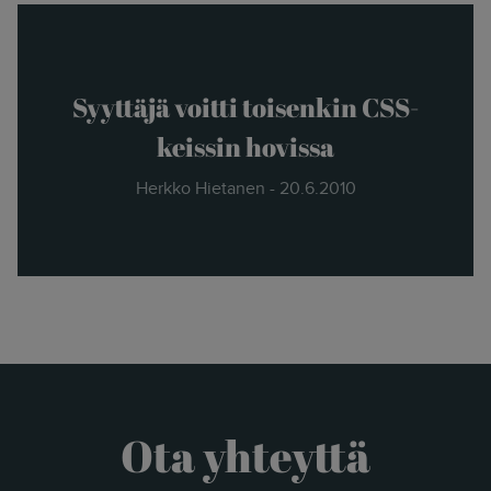
the new."
- Herkko Hietanen
Syyttäjä voitti toisenkin CSS-
keissin hovissa
Herkko Hietanen - 20.6.2010
Ota yhteyttä