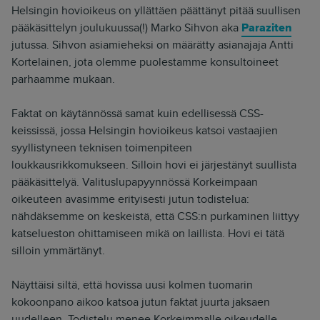
Helsingin hovioikeus on yllättäen päättänyt pitää suullisen
pääkäsittelyn joulukuussa(!) Marko Sihvon aka
Paraziten
jutussa. Sihvon asiamieheksi on määrätty asianajaja Antti
Kortelainen, jota olemme puolestamme konsultoineet
parhaamme mukaan.
Faktat on käytännössä samat kuin edellisessä CSS-
keississä, jossa Helsingin hovioikeus katsoi vastaajien
syyllistyneen teknisen toimenpiteen
loukkausrikkomukseen. Silloin hovi ei järjestänyt suullista
pääkäsittelyä. Valituslupapyynnössä Korkeimpaan
oikeuteen avasimme erityisesti jutun todistelua:
nähdäksemme on keskeistä, että CSS:n purkaminen liittyy
katselueston ohittamiseen mikä on laillista. Hovi ei tätä
silloin ymmärtänyt.
Näyttäisi siltä, että hovissa uusi kolmen tuomarin
kokoonpano aikoo katsoa jutun faktat juurta jaksaen
uudelleen. Todistelu menee Korkeimmalle oikeudelle