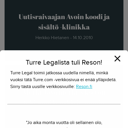
Uutisraivaajan Avoin koodi ja
sisältö -klinikka
Herkko Hietanen - 14.10.2010
Turre Legalista tuli Reson!
Turre Legal toimii jatkossa uudella nimellä, minkä
vuoksi tätä Turre.com -verkkosivua ei enää ylläpidetä.
Siirry tästä uusille verkkosivuille:
Reson.fi
Merkittävä merkityksetön
tekijänoikeuskirjetuomio
Herkko Hietanen - 8.11.2018
"Jo aika monta vuotta oli sellainen olo,