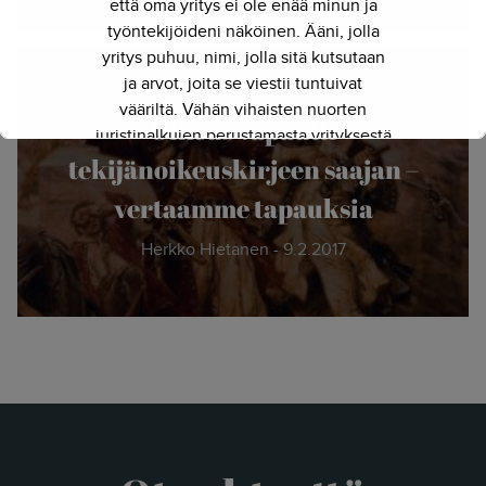
että oma yritys ei ole enää minun ja
työntekijöideni näköinen. Ääni, jolla
yritys puhuu, nimi, jolla sitä kutsutaan
ja arvot, joita se viestii tuntuivat
vääriltä. Vähän vihaisten nuorten
Oikeus vapautti
juristinalkujen perustamasta yrityksestä
on kasvanut kokenut ja
tekijänoikeuskirjeen saajan –
näkemyksellinen asiantuntijayritys.
vertaamme tapauksia
Siksi julkaisimme uuden nimen ja
verkkosivun. Out with the old - in with
Herkko Hietanen - 9.2.2017
the new."
- Herkko Hietanen