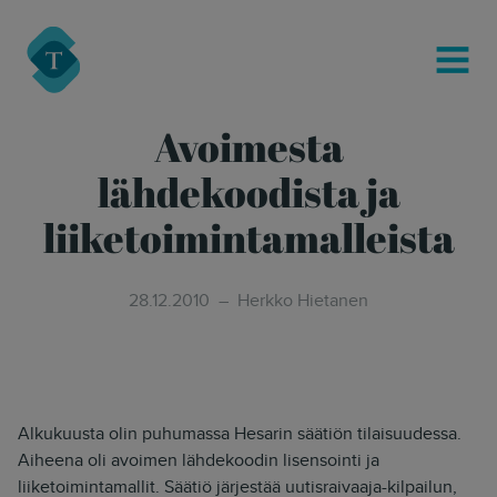
modal-check
Turre Legal
MENU
Avoimesta
lähdekoodista ja
liiketoimintamalleista
28.12.2010
Herkko Hietanen
Alkukuusta olin puhumassa Hesarin säätiön tilaisuudessa.
Aiheena oli avoimen lähdekoodin lisensointi ja
liiketoimintamallit. Säätiö järjestää uutisraivaaja-kilpailun,