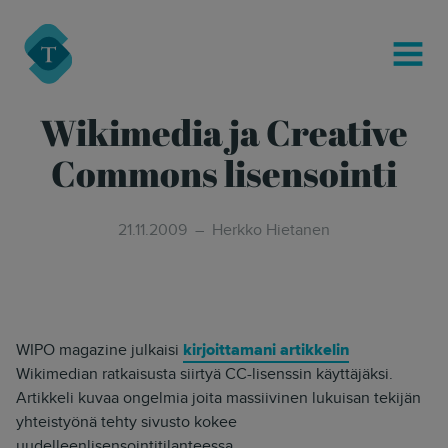
modal-check
Turre Legal
MENU
Wikimedia ja Creative
Commons lisensointi
21.11.2009
Herkko Hietanen
WIPO magazine julkaisi
kirjoittamani artikkelin
Wikimedian ratkaisusta siirtyä CC-lisenssin käyttäjäksi.
Artikkeli kuvaa ongelmia joita massiivinen lukuisan tekijän
yhteistyönä tehty sivusto kokee
uudelleenlisensointitilanteessa.