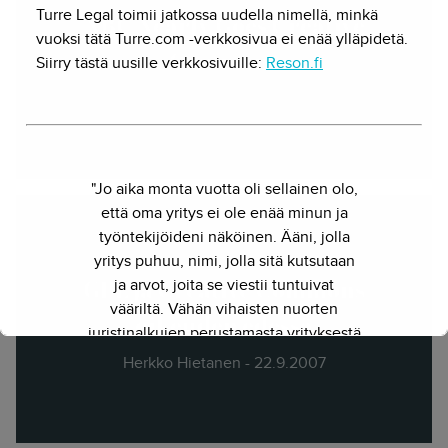
Turre Legal toimii jatkossa uudella nimellä, minkä
NBC Nearly Goes Creative
vuoksi tätä Turre.com -verkkosivua ei enää ylläpidetä.
Commons
Siirry tästä uusille verkkosivuille:
Reson.fi
Herkko Hietanen - 17.3.2010
"Jo aika monta vuotta oli sellainen olo,
että oma yritys ei ole enää minun ja
työntekijöideni näköinen. Ääni, jolla
yritys puhuu, nimi, jolla sitä kutsutaan
ja arvot, joita se viestii tuntuivat
GPL ja Creative Commons
vääriltä. Vähän vihaisten nuorten
oikeuden edessä
juristinalkujen perustamasta yrityksestä
on kasvanut kokenut ja
Herkko Hietanen - 22.9.2007
näkemyksellinen asiantuntijayritys.
Siksi julkaisimme uuden nimen ja
verkkosivun. Out with the old - in with