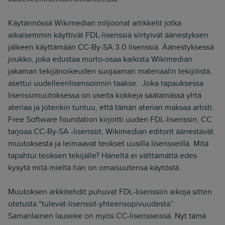
Käytännössä Wikimedian miljoonat artikkelit jotka
aikaisemmin käyttivät FDL-lisenssiä siirtyivät äänestyksen
jälkeen käyttämään CC-By-SA 3.0 lisenssiä. Äänestyksessä
joukko, joka edustaa murto-osaa kaikista Wikimedian
jakaman tekijänoikeuden suojaaman materiaalin tekijöistä,
asettui uudelleenlisensoinnin taakse. Joka tapauksessa
lisenssimuutoksessa on useita kokkeja säätämässä yhtä
ateriaa ja jotenkin tuntuu, että tämän aterian maksaa artisti.
Free Software foundation kirjoitti uuden FDL-lisenssin, CC
tarjoaa CC-By-SA -lisenssit, Wikimedian editorit äänestävät
muutoksesta ja leimaavat teokset uusilla lisensseillä. Mitä
tapahtui teoksen tekijälle? Häneltä ei välttämättä edes
kysytä mitä mieltä hän on omaisuutensa käytöstä.
Muutoksen arkkitehdit puhuvat FDL-lisenssiin aikoja sitten
otetusta “tulevat-lisenssit-yhteensopivuudesta”.
Samanlainen lauseke on myös CC-lisensseissä. Nyt tämä