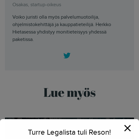
Osakas, startup-oikeus
Voiko juristi olla myös palvelumuotoilija,
ohjelmistokehittäjä ja kauppatieteilijä. Herkko
Hietasessa yhdistyy monitieteisyys yhdessä
paketissa.
Twitter
Lue myös
Turre Legalista tuli Reson!