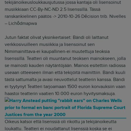
tekijänoikeusloukkausjutussa jossa kantaja oli lisensoinut
musiikkiaan CC-By-NC-ND 2.5 lisenssillä. Tässä
ranskankielinen päätös -> 2010-10-26 Décision trib. Nivelles
– Lichôdmapwa
Jutun faktat olivat yksinkertaiset: Bändi oli laittanut
verkkosivuilleen musiikkia ja lisensoinut sen
Nimimainittava-ei kaupallinen-ei muutettuja teoksia
lisenssillä. Teatteri oli muuntanut teoksen mainokseen, jolla
se mainosti kauden näytäntöjään. Mainos esitettiin radiossa
useaan otteeseen ilman että tekijöitä mainittiin. Bändi kuuli
tästä sattumalta ja avasi neuvottelut teatterin kanssa. Bändi
ei tyytynyt Teatteri tarjoamaan 1500 euron korvauksiin vaan
haastoi teatterin vaatien 10.000 euron hyvitysmaksuja.
Oikeus katsoi että lisenssiä oli rikottu ja tekijänoikeutta
loukattu. Teatteri ei noudattanut lisenssiä koska se ei