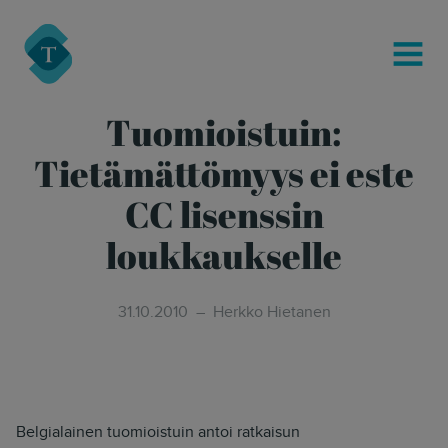
modal-check
Turre Legal
MENU
Tuomioistuin:
Tietämättömyys ei este
CC lisenssin
loukkaukselle
31.10.2010
Herkko Hietanen
Belgialainen tuomioistuin antoi ratkaisun