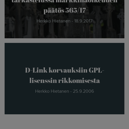
näkemyksellinen asiantuntijayritys.
päätös 565/17
Siksi julkaisimme uuden nimen ja
verkkosivun. Out with the old - in with
Herkko Hietanen - 18.9.2017
the new."
- Herkko Hietanen
D-Link korvauksiin GPL-
lisenssin rikkomisesta
Herkko Hietanen - 25.9.2006