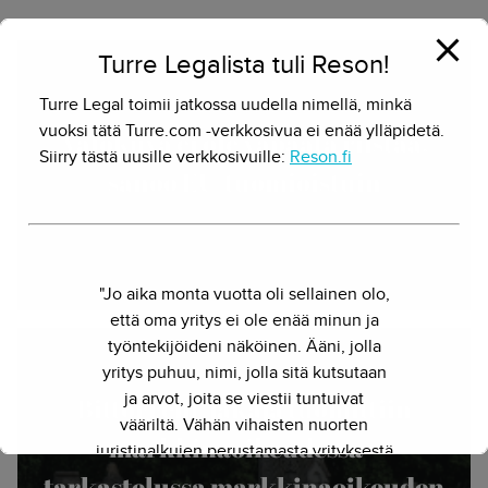
Turre Legalista tuli Reson!
Turre Legal toimii jatkossa uudella nimellä, minkä
vuoksi tätä Turre.com -verkkosivua ei enää ylläpidetä.
Valokuva ei ole vapaata riistaa,
Siirry tästä uusille verkkosivuille:
Reson.fi
sanoo EU-tuomioistuin
Herkko Hietanen - 8.8.2018
"Jo aika monta vuotta oli sellainen olo,
että oma yritys ei ole enää minun ja
työntekijöideni näköinen. Ääni, jolla
yritys puhuu, nimi, jolla sitä kutsutaan
ja arvot, joita se viestii tuntuivat
Bittorrent-jakaja tuomittiin
vääriltä. Vähän vihaisten nuorten
markkinaoikeudessa –
juristinalkujen perustamasta yrityksestä
on kasvanut kokenut ja
tarkastelussa markkinaoikeuden