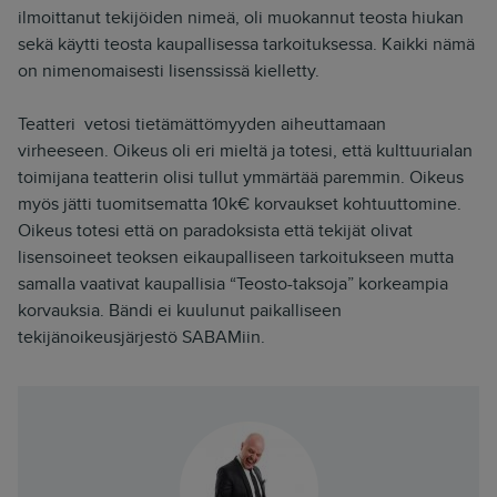
ilmoittanut tekijöiden nimeä, oli muokannut teosta hiukan
sekä käytti teosta kaupallisessa tarkoituksessa. Kaikki nämä
on nimenomaisesti lisenssissä kielletty.
Teatteri vetosi tietämättömyyden aiheuttamaan
virheeseen. Oikeus oli eri mieltä ja totesi, että kulttuurialan
toimijana teatterin olisi tullut ymmärtää paremmin. Oikeus
myös jätti tuomitsematta 10k€ korvaukset kohtuuttomine.
Oikeus totesi että on paradoksista että tekijät olivat
lisensoineet teoksen eikaupalliseen tarkoitukseen mutta
samalla vaativat kaupallisia “Teosto-taksoja” korkeampia
korvauksia. Bändi ei kuulunut paikalliseen
tekijänoikeusjärjestö SABAMiin.