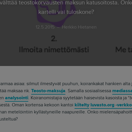
kartelli vai tuloskone?
12.5.2015
Herkko Hietanen
armaa asiaa: silmut ilmestyvät puuhun, koirankakat hankien alta 
pitää maksaa nk.
Teosto-maksuja
. Samalla sosiaalisessa
mediass
ien
analysointi
. Koiranomistajia syytetään haisevista kasoista ja “
t
ksestä. Oman kortensa kekoon kantoi
kiitelty
luvasto.org -verkko
nan metelöintiin kyllästyneille naapureille. Onko mielensäpahoi
usteltua?