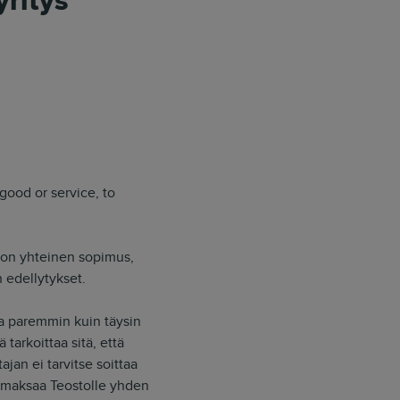
yritys
good or service, to
t) on yhteinen sopimus,
 edellytykset.
ita paremmin kuin täysin
tarkoittaa sitä, että
jan ei tarvitse soittaa
a maksaa Teostolle yhden