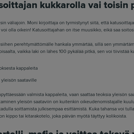
oittajan kukkarolla vai toisin 
sin väliajoin. Moni kirjoittaja on tyrmistynyt siitä, että katusoitt
voi olla oikein! Katusoittajahan on itse muusikko, eikä saa soito
la siihen perehtymättömälle hankala ymmärtää, sillä sen ymmärtäm
oisaalta, vaikka laki on lähes 100 pykälää pitkä, sen voi tiivistää
oksesta kappaleita
 yleisön saataville
mpyttäessään valmista kappaleita, vaan saattaa teoksia yleisön saa
ttaminen yleisön saataviin on kuitenkin oikeudenomistajalle kuu
 kadulla soittamista julkisempaa esittämistä. Kuka tahansa voi tul
n kippo tai kitarakotelo, joka päivän myötä täyttyy kolikoista.