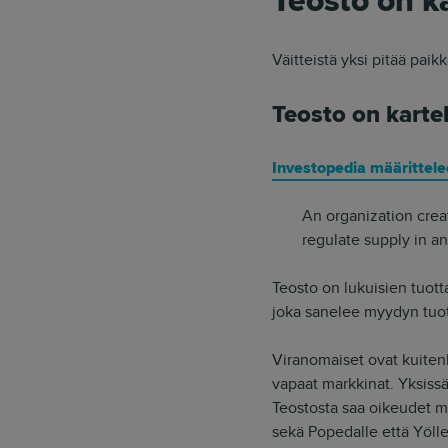
Teosto on ka
Väitteistä yksi pitää paikk
Teosto on kartel
Investopedia määrittel
An organization crea
regulate supply in an
Teosto on lukuisien tuotta
joka sanelee myydyn tuott
Viranomaiset ovat kuitenk
vapaat markkinat. Yksissä
Teostosta saa oikeudet mi
sekä Popedalle että Yöll