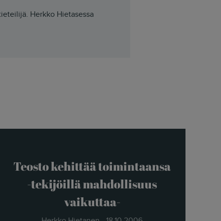
tieteilijä. Herkko Hietasessa
Teosto kehittää toimintaansa
-tekijöillä mahdollisuus
vaikuttaa-
Herkko Hietanen - 18.10.2006