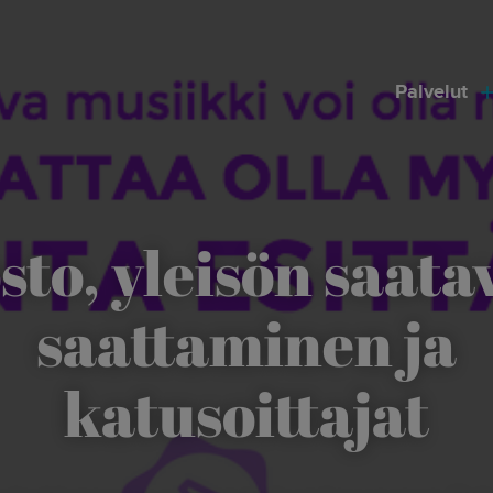
modal-check
Palvelut
sto, yleisön saatav
saattaminen ja
katusoittajat