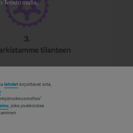
ja
lehdet
kirjoittavat siitä,
a
ekijänoikeusmafiaa
”
sivu
, joka joukkoistaa
ttaminen