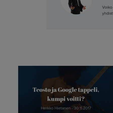
Voiko 
yhdist
Teosto ja Google tappeli,
kumpi voitti?
Herkko Hietanen - 30.11.2017