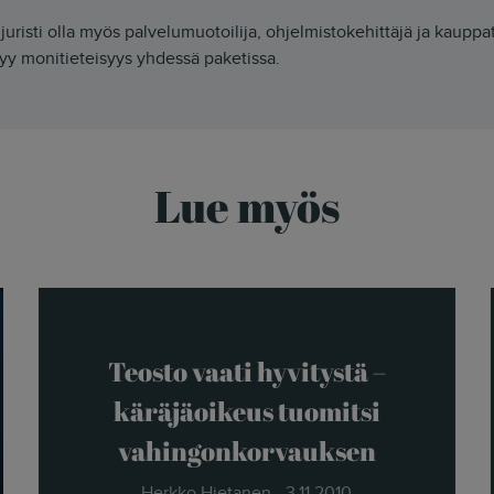
juristi olla myös palvelumuotoilija, ohjelmistokehittäjä ja kauppa
yy monitieteisyys yhdessä paketissa.
Lue myös
Teosto vaati hyvitystä –
käräjäoikeus tuomitsi
vahingonkorvauksen
Herkko Hietanen - 3.11.2010