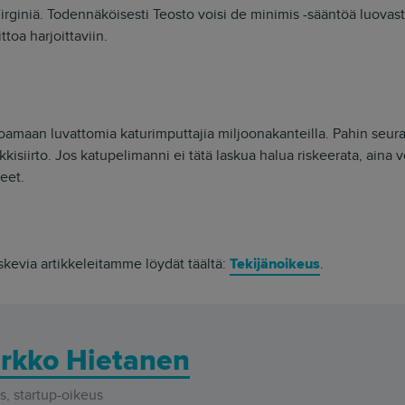
irginiä. Todennäköisesti Teosto voisi de minimis -sääntöä luovasti
ttoa harjoittaviin.
noamaan luvattomia katurimputtajia miljoonakanteilla. Pahin seu
isiirto. Jos katupelimanni ei tätä laskua halua riskeerata, aina voi
eet.
skevia artikkeleitamme löydät täältä:
Tekijänoikeus
.
rkko Hietanen
, startup-oikeus