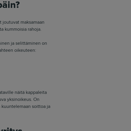
päin?
ajat joutuvat maksamaan
sta kummoisia rahoja.
inen ja selittäminen on
 kahteen oikeuteen:
taville näitä kappaleita
luva yksinoikeus. On
la kuuntelemaan soittoa ja