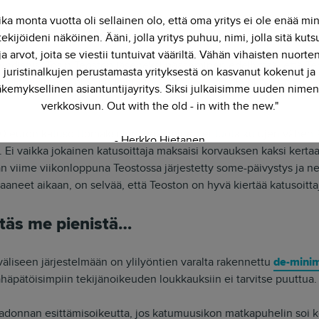
ika monta vuotta oli sellainen olo, että oma yritys ei ole enää mi
a tekevä yritys
ekijöideni näköinen. Ääni, jolla yritys puhuu, nimi, jolla sitä kut
ja arvot, joita se viestii tuntuivat vääriltä. Vähän vihaisten nuorte
an yhdistys. Tosin Teoston jäseneksi pääseminen edellyttää, että
juristinalkujen perustamasta yrityksestä on kasvanut kokenut ja
a tekijälle. Tämä pitää huolen, että Teostoa ei voi “vallata” uusil
kemyksellinen asiantuntijayritys. Siksi julkaisimme uuden nimen
verkkosivun. Out with the old - in with the new."
0 euron katusoittomaksujen kerääminen ei tuota kulujen vähent
- Herkko Hietanen
le. Ei vaikka jokainen katusoittaja maksaisi korvauksen kaksi kert
 viime viikonloppuna Teostossa järjestetty some-päivystys ja neg
saaneet aikaan, on selvää, että Teoston on hyvä kiertää katusoitta
täs me pienistä…
äliseen järjestelmään on ylilyöntien varalta rakennettu
de-minim
vähäpätöisimpiin tekijänoikeuden loukkauksiin ei tarvitse puuttua.
Madonnan esittämisoikeutta, jos katumuusikon matkapuhelin soi 