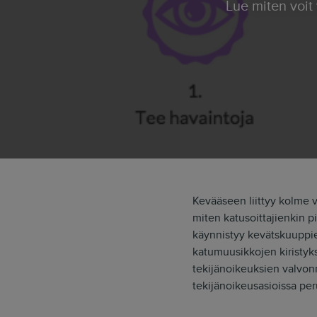
Lue miten voit välttää teostokorvausten maksun katusoitosta. Onko Teosto mafia,
Kevääseen liittyy kolme v
miten katusoittajienkin 
käynnistyy kevätskuupp
katumuusikkojen kiristy
tekijänoikeuksien valvon
tekijänoikeusasioissa per