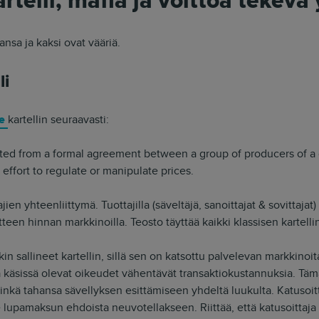
rtelli, mafia ja voittoa tekevä 
ansa ja kaksi ovat vääriä.
li
ee
kartellin seuraavasti:
ted from a formal agreement between a group of producers of a 
 effort to regulate or manipulate prices.
jien yhteenliittymä. Tuottajilla (säveltäjä, sanoittajat & sovittaja
een hinnan markkinoilla. Teosto täyttää kaikki klassisen kartellin
in sallineet kartellin, sillä sen on katsottu palvelevan markkino
 käsissä olevat oikeudet vähentävät transaktiokustannuksia. Tämä 
nkä tahansa sävellyksen esittämiseen yhdeltä luukulta. Katusoitta
e lupamaksun ehdoista neuvotellakseen. Riittää, että katusoittaj