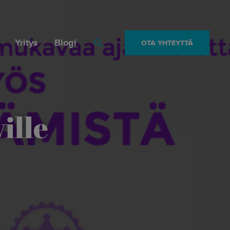
Yritys
Blogi
OTA YHTEYTTÄ
Haku
ille