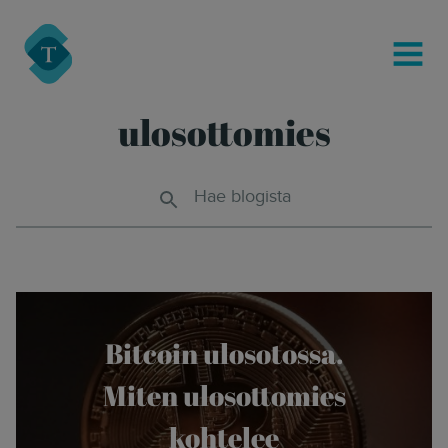
modal-check
Turre Legal
MENU
ulosottomies
Hae blogista
Bitcoin ulosotossa.
Miten ulosottomies
kohtelee