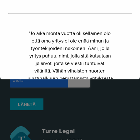
"Jo aika monta vuotta oli sellainen olo,
että oma yritys ei ole enää minun ja
työntekijöideni näköinen. Ääni, jolla
yritys puhuu, nimi, jolla sitä kutsutaan
ja arvot, joita se viestii tuntuivat
vääriltä. Vähän vihaisten nuorten
juristinalkujen perustamasta yrityksestä
on kasvanut kokenut ja
näkemyksellinen asiantuntijayritys.
Siksi julkaisimme uuden nimen ja
verkkosivun. Out with the old - in with
the new."
Turre Legal
- Herkko Hietanen