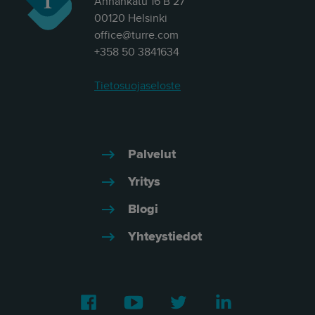
Annankatu 16 B 27
00120 Helsinki
office@turre.com
+358 50 3841634
Tietosuojaseloste
Palvelut
Yritys
Blogi
Yhteystiedot
Facebook
Youtube
Twitter
LinkedIn