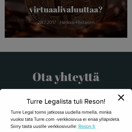
virtuaalivaluuttaa?
28.7.2017 - Herkko Hietanen
Ota yhteyttä
Turre Legalista tuli Reson!
Turre Legal toimii jatkossa uudella nimellä, minkä
vuoksi tätä Turre.com -verkkosivua ei enää ylläpidetä.
Siirry tästä uusille verkkosivuille:
Reson.fi