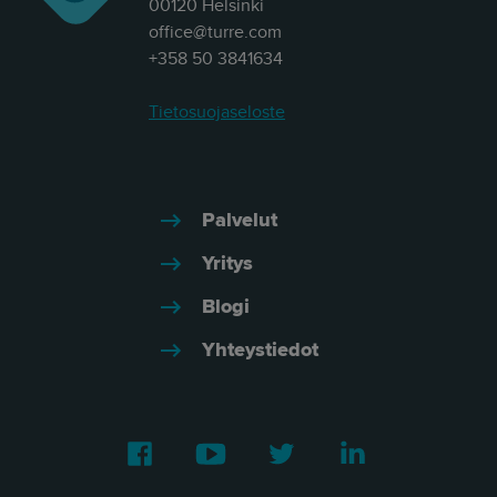
00120 Helsinki
office@turre.com
+358 50 3841634
Tietosuojaseloste
Palvelut
Yritys
Blogi
Yhteystiedot
Facebook
Youtube
Twitter
LinkedIn