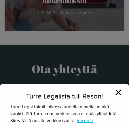
21.5.2018 - Herkko Hietanen
Ota yhteyttä
Turre Legalista tuli Reson!
Turre Legal toimii jatkossa uudella nimellä, minkä
vuoksi tätä Turre.com -verkkosivua ei enää ylläpidetä.
Siirry tästä uusille verkkosivuille:
Reson.fi