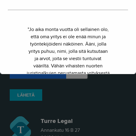
"Jo aika monta vuotta oli sellainen olo,
että oma yritys ei ole enää minun ja
työntekijöideni näköinen. Ääni, jolla
yritys puhuu, nimi, jolla sitä kutsutaan
ja arvot, joita se viestii tuntuivat
vääriltä. Vähän vihaisten nuorten
juristinalkujen perustamasta yrityksestä
on kasvanut kokenut ja
näkemyksellinen asiantuntijayritys.
Siksi julkaisimme uuden nimen ja
verkkosivun. Out with the old - in with
the new."
Turre Legal
- Herkko Hietanen
Annankatu 16 B 27