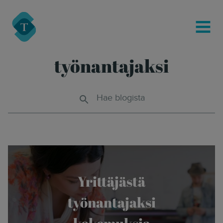
modal-check
Turre Legal
MENU
työnantajaksi
Hae blogista
Yrittäjästä
työnantajaksi
kokemuksia