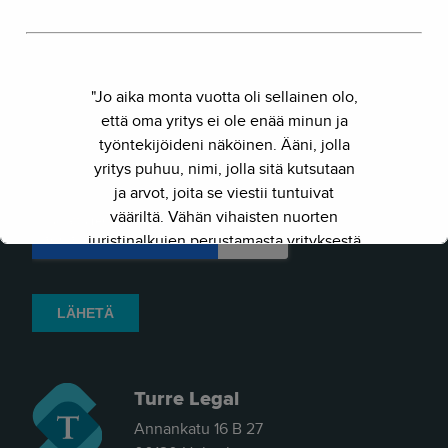
"Jo aika monta vuotta oli sellainen olo,
että oma yritys ei ole enää minun ja
työntekijöideni näköinen. Ääni, jolla
yritys puhuu, nimi, jolla sitä kutsutaan
ja arvot, joita se viestii tuntuivat
vääriltä. Vähän vihaisten nuorten
juristinalkujen perustamasta yrityksestä
on kasvanut kokenut ja
näkemyksellinen asiantuntijayritys.
Siksi julkaisimme uuden nimen ja
verkkosivun. Out with the old - in with
the new."
Turre Legal
- Herkko Hietanen
Annankatu 16 B 27