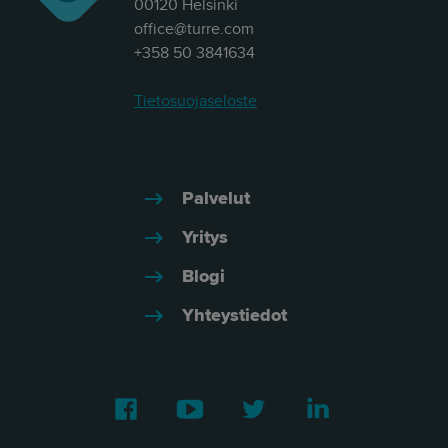
00120 Helsinki
office@turre.com
+358 50 3841634
Tietosuojaseloste
Palvelut
Yritys
Blogi
Yhteystiedot
Facebook
Youtube
Twitter
LinkedIn