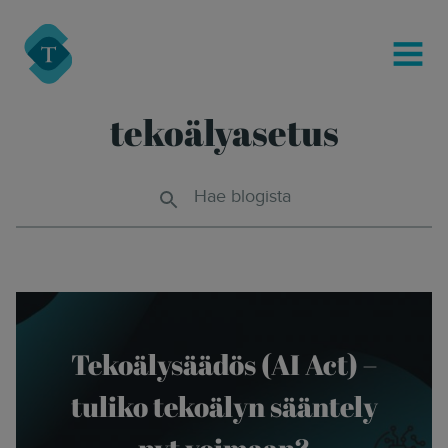
modal-check
Turre Legal
MENU
tekoälyasetus
Hae blogista
Tekoälysäädös (AI Act) –
tuliko tekoälyn sääntely
nyt voimaan?