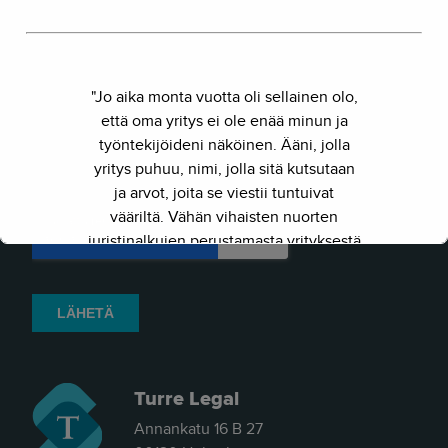
"Jo aika monta vuotta oli sellainen olo,
että oma yritys ei ole enää minun ja
työntekijöideni näköinen. Ääni, jolla
yritys puhuu, nimi, jolla sitä kutsutaan
ja arvot, joita se viestii tuntuivat
vääriltä. Vähän vihaisten nuorten
juristinalkujen perustamasta yrityksestä
on kasvanut kokenut ja
näkemyksellinen asiantuntijayritys.
Siksi julkaisimme uuden nimen ja
verkkosivun. Out with the old - in with
the new."
Turre Legal
- Herkko Hietanen
Annankatu 16 B 27