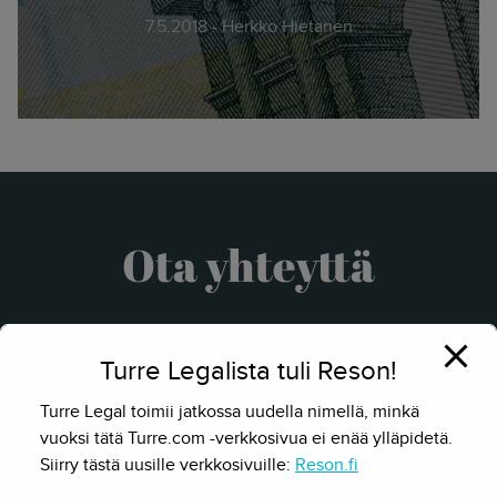
7.5.2018 - Herkko Hietanen
Ota yhteyttä
Turre Legalista tuli Reson!
Turre Legal toimii jatkossa uudella nimellä, minkä
vuoksi tätä Turre.com -verkkosivua ei enää ylläpidetä.
Siirry tästä uusille verkkosivuille:
Reson.fi