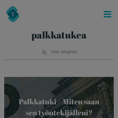
modal-check
Turre Legal
MENU
palkkatukea
Hae blogista
Palkkatuki – Miten saan
sen työntekijälleni?