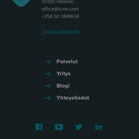
00120 Helsinki
office@turre.com
+358 50 3841634
Tietosuojaseloste
Palvelut
Yritys
Blogi
Yhteystiedot
Facebook
Youtube
Twitter
LinkedIn